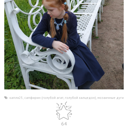
капля25
,
сапфирин (голубой агат
,
голубой халцедон)
,
мозаичные дуги
64