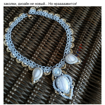
заколки, дизайн не новый… Но нрааааавится!