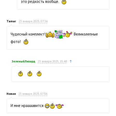
это редкость вообще.
Tamar
23 января 2025, 07:36
Чудесный комплект!
Великолепные
фото!
↑
ЗеленыйЛизард
23 января 2025, 15:48
Новая
23 января 2025, 07:56
И мне нраааавится