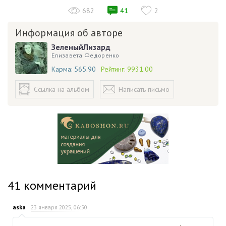
682
41
2
Информация об авторе
ЗеленыйЛизард
Елизавета Федоренко
Карма:
565.90
Рейтинг:
9931.00
Ссылка на альбом
Написать письмо
41
комментарий
aska
23 января 2025, 06:50