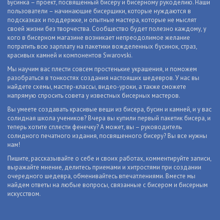
Бусинка – проект, посвященный бисеру и бисерному рукоделию. Наши
пользователи – начинающие бисерщики, которые нуждаются в
подсказках и поддержке, и опытные мастера, которые не мыслят
своей жизни без творчества. Сообщество будет полезно каждому, у
кого в бисерном магазине возникает непреодолимое желание
потратить всю зарплату на пакетики вожделенных бусинок, страз,
красивых камней и компонентов Swarovski.
Мы научим вас плести совсем простенькие украшения, и поможем
разобраться в тонкостях создания настоящих шедевров. У нас вы
найдете схемы, мастер-классы, видео-уроки, а также сможете
напрямую спросить совета у известных бисерных мастеров.
Вы умеете создавать красивые вещи из бисера, бусин и камней, и у вас
солидная школа учеников? Вчера вы купили первый пакетик бисера, и
теперь хотите сплести фенечку? А может, вы – руководитель
солидного печатного издания, посвященного бисеру? Вы все нужны
нам!
Пишите, рассказывайте о себе и своих работах, комментируйте записи,
выражайте мнение, делитесь приемами и хитростями при создании
очередного шедевра, обменивайтесь впечатлениями. Вместе мы
найдем ответы на любые вопросы, связанные с бисером и бисерным
искусством.