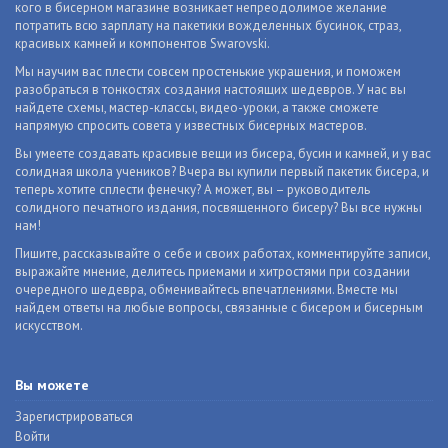
кого в бисерном магазине возникает непреодолимое желание
потратить всю зарплату на пакетики вожделенных бусинок, страз,
красивых камней и компонентов Swarovski.
Мы научим вас плести совсем простенькие украшения, и поможем
разобраться в тонкостях создания настоящих шедевров. У нас вы
найдете схемы, мастер-классы, видео-уроки, а также сможете
напрямую спросить совета у известных бисерных мастеров.
Вы умеете создавать красивые вещи из бисера, бусин и камней, и у вас
солидная школа учеников? Вчера вы купили первый пакетик бисера, и
теперь хотите сплести фенечку? А может, вы – руководитель
солидного печатного издания, посвященного бисеру? Вы все нужны
нам!
Пишите, рассказывайте о себе и своих работах, комментируйте записи,
выражайте мнение, делитесь приемами и хитростями при создании
очередного шедевра, обменивайтесь впечатлениями. Вместе мы
найдем ответы на любые вопросы, связанные с бисером и бисерным
искусством.
Вы можете
Зарегистрироваться
Войти