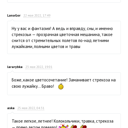
LanaGor
22 мая 2022, 17:49
Ну у вас и фантазия! А ведь и вправду, сны, и именно
стрекозьи — прозрачная цветочная мешанина, такое
снится от стремительных полетов по-над летними
лужайками, полными цветов и травы
lararybka
23 мая 2022, 19:01
Боже, какое цветосочетание! Заманивает стрекоза на
свою лужайку… Браво!
aska
25 мая 2022, 04:31
Такое легкое, летнее! Колокольчики, травка, стрекоза
— прямо летом повеяло!