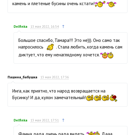
камень и плетеные бусины очень кстати!
↑
Delfinka
13 мая 2022, 16:54
Большое спасибо, Тамара!!! Это не))). Оно само так
напросилось
. Стала любить, когда камень сам
диктует, что ему ненаглядному хочется.
Пашина_бабушка
13 мая 2022, 17:36
Инга, как приятно, что народ возвращается на
Бусинку! И да, кулон замечательный!
↑
Delfinka
13 мая 2022, 17:51
Фаина, рада, очень рада видеть.
Дааа,