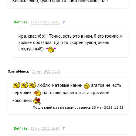
Великолепно, кулон просто сама невесомость!!!
↑
Delfinka
13 мая 2022, 16:48
Ира, спасибо!!! Точно, есть это в нем. Я его громко «
колье» обозвала. Да, это скорее кулон, очень
воздушный)).
ОльгаМинск
13 мая 2022, 11:32
люблю матовые камни
агатов не, есть
сердолик
на голове вашего агата красивый
кокошник
Последний раз редактировалось
13 мая 2022, 11:32
↑
Delfinka
13 мая 2022, 16:50