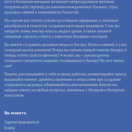
кого в бисерном магазине возникает непреодолимое желание
потратить всю зарплату на пакетики вожделенных бусинок, страз,
красивых камней и компонентов Swarovski.
Мы научим вас плести совсем простенькие украшения, и поможем
разобраться в тонкостях создания настоящих шедевров. У нас вы
найдете схемы, мастер-классы, видео-уроки, а также сможете
напрямую спросить совета у известных бисерных мастеров.
Вы умеете создавать красивые вещи из бисера, бусин и камней, и у вас
солидная школа учеников? Вчера вы купили первый пакетик бисера, и
теперь хотите сплести фенечку? А может, вы – руководитель
солидного печатного издания, посвященного бисеру? Вы все нужны
нам!
Пишите, рассказывайте о себе и своих работах, комментируйте записи,
выражайте мнение, делитесь приемами и хитростями при создании
очередного шедевра, обменивайтесь впечатлениями. Вместе мы
найдем ответы на любые вопросы, связанные с бисером и бисерным
искусством.
Вы можете
Зарегистрироваться
Войти