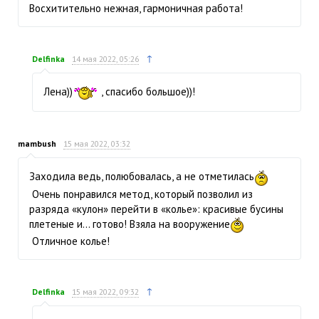
Восхитительно нежная, гармоничная работа!
↑
Delfinka
14 мая 2022, 05:26
Лена))
, спасибо большое))!
mambush
15 мая 2022, 03:32
Заходила ведь, полюбовалась, а не отметилась
Очень понравился метод, который позволил из
разряда «кулон» перейти в «колье»: красивые бусины
плетеные и… готово! Взяла на вооружение
Отличное колье!
↑
Delfinka
15 мая 2022, 09:32