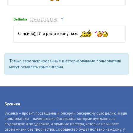
↑
Delfinka
17 мая 2022, 15:42
Спасибо))! И я рада вернуться.
Только зарегистрированные и авторизованные пользователи
могут оставлять комментарии.
Бусинка
Бусинка – проект, посвященный бисеру и бисерному рукоделию. Наши
пользователи – начинающие бисерщики, которые нуждаются в
подсказках и поддержке, и опытные мастера, которые не мыслят
своей жизни без творчества. Сообщество будет полезно каждому, у