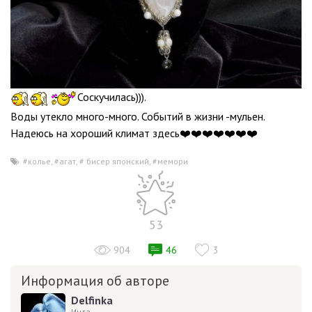
Соскучилась))).
Воды утекло много-много. Событий в жизни -мульен.
Надеюсь на хороший климат здесь❤️❤️❤️❤️❤️❤️❤️
#колье
,
#агат
,
# бисер японский
,
#мемори
53
904
46
3
Информация об авторе
Delfinka
Инга