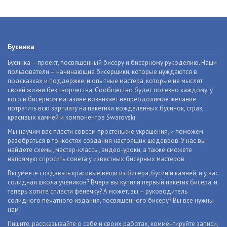
Бусинка
Бусинка – проект, посвященный бисеру и бисерному рукоделию. Наши
пользователи – начинающие бисерщики, которые нуждаются в
подсказках и поддержке, и опытные мастера, которые не мыслят
своей жизни без творчества. Сообщество будет полезно каждому, у
кого в бисерном магазине возникает непреодолимое желание
потратить всю зарплату на пакетики вожделенных бусинок, страз,
красивых камней и компонентов Swarovski.
Мы научим вас плести совсем простенькие украшения, и поможем
разобраться в тонкостях создания настоящих шедевров. У нас вы
найдете схемы, мастер-классы, видео-уроки, а также сможете
напрямую спросить совета у известных бисерных мастеров.
Вы умеете создавать красивые вещи из бисера, бусин и камней, и у вас
солидная школа учеников? Вчера вы купили первый пакетик бисера, и
теперь хотите сплести фенечку? А может, вы – руководитель
солидного печатного издания, посвященного бисеру? Вы все нужны
нам!
Пишите, рассказывайте о себе и своих работах, комментируйте записи,