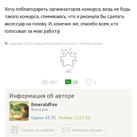
Хочу поблагодарить организаторов конкурса, ведь не будь
такого конкурса, сомневаюсь, что я рискнула бы сделать
аксессуар на голову. И, конечно же, спасибо всем, кто
голосовал за мою работу)
царица 2020
,
диадема
,
вышитое колье
,
зимнее колье
48
897
25
1
Информация об авторе
EmeraldFox
Виктория
Карма:
43.70
Рейтинг:
1123.00
Ссылка на альбом
Написать письмо