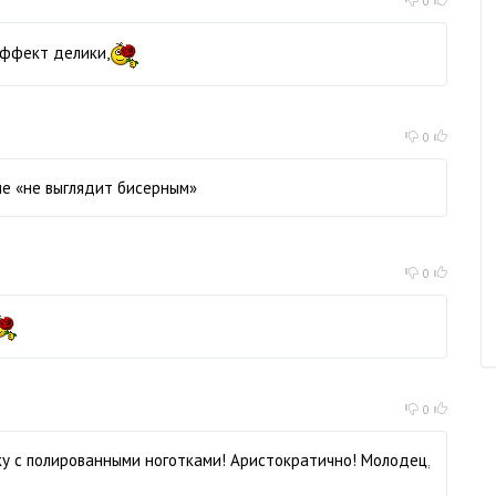
0
 эффект делики,
0
ие «не выглядит бисерным»
0
0
ку с полированными ноготками! Аристократично! Молодец,