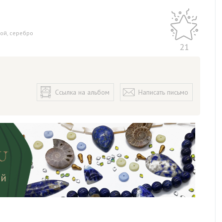
бой
,
серебро
21
Ссылка на альбом
Написать письмо