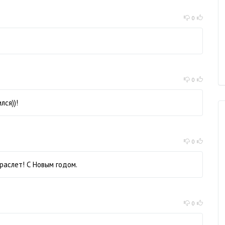
0
0
лся))!
0
раслет! С Новым годом.
0