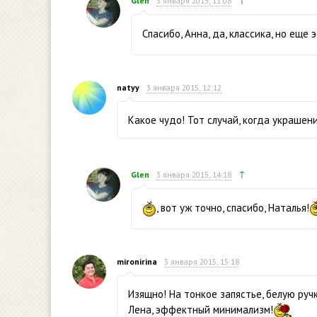
↑
Glen
3 января 2015, 11:08
Спасибо, Анна, да, классика, но еще
natyy
3 января 2015, 12:12
Какое чудо! Тот случай, когда украшен
↑
Glen
3 января 2015, 14:18
, вот уж точно, спасибо, Наталья!
mironirina
3 января 2015, 15:18
Изящно! На тонкое запястье, белую руч
Лена, эффектный минимализм!