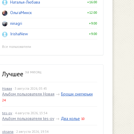
Наталья-Любава
+16.00
ОльгаМинск
+12.00
ninagri
+9.00
IrishaNew
+9.00
Все пользователи
за месяц
Лучшее
Новая
· 3 августа 2026, 05:45
Альбом пользователя Новая
→
Броши снегирьки
24
tes-ov
· 4 августа 2026, 13:54
Альбом пользователя tes-ov
→
Два колье
10
oksana
· 2 августа 2026, 19:34