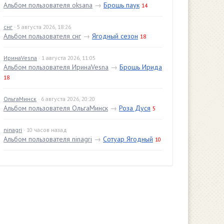
Альбом пользователя oksana
→
Брошь паук
14
снг
· 5 августа 2026, 18:26
Альбом пользователя снг
→
Ягодный сезон
18
ИринаVesna
· 1 августа 2026, 11:05
Альбом пользователя ИринаVesna
→
Брошь Ирида
18
ОльгаМинск
· 6 августа 2026, 20:20
Альбом пользователя ОльгаМинск
→
Роза Дуся
5
ninagri
· 10 часов назад
Альбом пользователя ninagri
→
Сотуар Ягодный
10