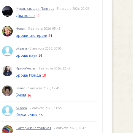
Мурлыкающая_Пантера
· 5 августа 2026, 20:05
Два колье
10
Новая
· 5 августа 2026, 05:42
Броши снегирьки
24
oksana
· 5 августа 2026, 00:03
Брошь паук
14
ИринаVesna
· 3 августа 2026, 22:42
Брошь Ирида
18
Tamar
· 3 августа 2026, 17:45
Букля
16
oksana
· 2 августа 2026, 11:55
Колье котик.
16
ЕкатеринаКостинская
· 2 августа 2026, 10:47