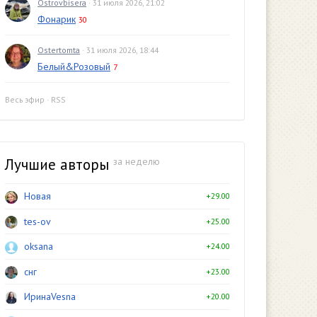
Ostrovbisera
· 31 июля 2026, 21:02
Фонарик
30
Ostertomta
· 31 июля 2026, 18:44
Белый&Розовый
7
Весь эфир
·
RSS
Лучшие авторы
за неделю
Новая
+29.00
tes-ov
+25.00
oksana
+24.00
снг
+23.00
ИринаVesna
+20.00