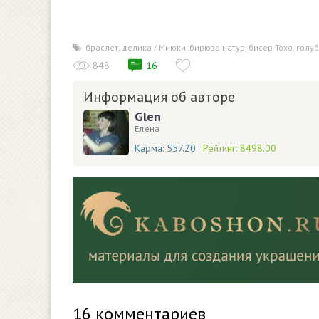
браслет
,
делика / Миюки
,
бирюза натур
,
бисер Тохо
,
голу
848
16
Информация об авторе
Glen
Елена
Карма:
557.20
Рейтинг:
8498.00
16
комментариев