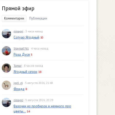
Прямой эфир
Комментарии
Публикации
ninagri
· 3 часа назад
Сотуар Ягодный
10
Stavka0761
· 4 часа назад
Роза Дуся
5
Tamar
· 8 часов назад
Ягодный сезон
18
igel_ej
· 5 августа 2026, 21:40
Фрида
8
ninagri
· 5 августа 2026, 20:29
Вазочки из пробирок и немного про
цветы...
14