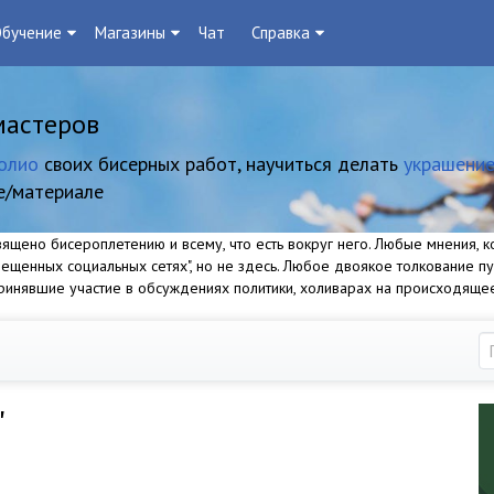
бучение
Магазины
Чат
Справка
мастеров
олио
своих бисерных работ, научиться делать
украшение
е/материале
щено бисероплетению и всему, что есть вокруг него. Любые мнения, ко
прещенных социальных сетях", но не здесь. Любое двоякое толкование п
 принявшие участие в обсуждениях политики, холиварах на происходяще
"