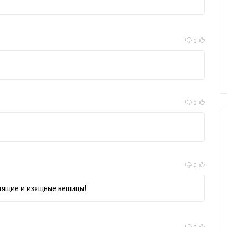
0
0
0
дящие и изящные вещицы!