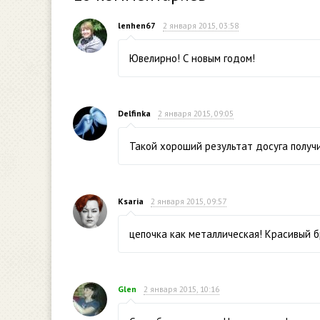
lenhen67
2 января 2015, 03:58
Ювелирно! С новым годом!
Delfinka
2 января 2015, 09:05
Такой хороший результат досуга получи
Ksaria
2 января 2015, 09:57
цепочка как металлическая! Красивый б
Glen
2 января 2015, 10:16