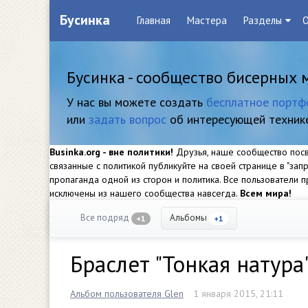
Бусинка
Главная
Мастера
Разделы
О
Бусинка - сообщество бисерных 
У нас вы можете создать
бесплатное портф
или
задать вопрос
об интересующей техник
Businka.org - вне политики!
Друзья, наше сообщество посвя
связанные с политикой публикуйте на своей странице в "за
пропаганда одной из сторон и политика. Все пользователи
исключены из нашего сообщества навсегда.
Всем мира!
Все подряд
Альбомы
+1
+1
Браслет "Тонкая натура
Альбом пользователя Glen
1 января 2015, 21:11