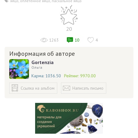
яйцо
,
оплетённое яйцо
,
пасхальное яйцо
20
1263
10
4
Информация об авторе
Gortenzia
Ольга
Карма:
1036.50
Рейтинг:
9970.00
Ссылка на альбом
Написать письмо