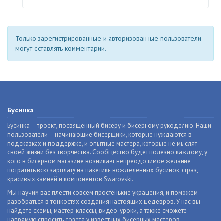
Только зарегистрированные и авторизованные пользователи
могут оставлять комментарии.
Бусинка
Бусинка – проект, посвященный бисеру и бисерному рукоделию. Наши
пользователи – начинающие бисерщики, которые нуждаются в
подсказках и поддержке, и опытные мастера, которые не мыслят
своей жизни без творчества. Сообщество будет полезно каждому, у
кого в бисерном магазине возникает непреодолимое желание
потратить всю зарплату на пакетики вожделенных бусинок, страз,
красивых камней и компонентов Swarovski.
Мы научим вас плести совсем простенькие украшения, и поможем
разобраться в тонкостях создания настоящих шедевров. У нас вы
найдете схемы, мастер-классы, видео-уроки, а также сможете
напрямую спросить совета у известных бисерных мастеров.