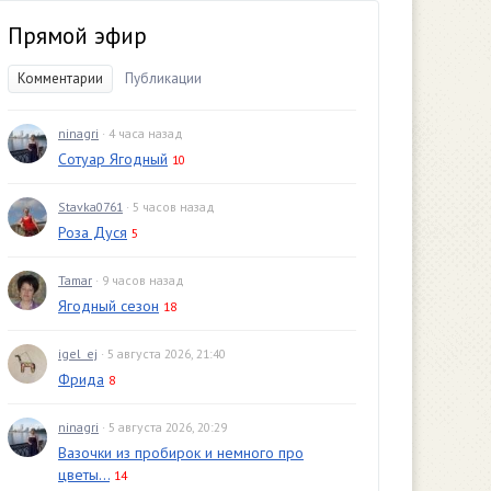
Прямой эфир
Комментарии
Публикации
ninagri
· 4 часа назад
Сотуар Ягодный
10
Stavka0761
· 5 часов назад
Роза Дуся
5
Tamar
· 9 часов назад
Ягодный сезон
18
igel_ej
· 5 августа 2026, 21:40
Фрида
8
ninagri
· 5 августа 2026, 20:29
Вазочки из пробирок и немного про
цветы...
14