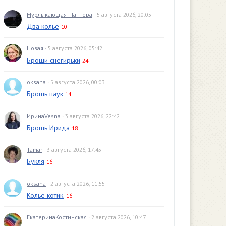
Мурлыкающая_Пантера
· 5 августа 2026, 20:05
Два колье
10
Новая
· 5 августа 2026, 05:42
Броши снегирьки
24
oksana
· 5 августа 2026, 00:03
Брошь паук
14
ИринаVesna
· 3 августа 2026, 22:42
Брошь Ирида
18
Tamar
· 3 августа 2026, 17:45
Букля
16
oksana
· 2 августа 2026, 11:55
Колье котик.
16
ЕкатеринаКостинская
· 2 августа 2026, 10:47