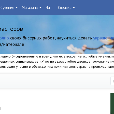
бучение
Магазины
Чат
Справка
мастеров
олио
своих бисерных работ, научиться делать
украшение
е/материале
щено бисероплетению и всему, что есть вокруг него. Любые мнения, ко
прещенных социальных сетях", но не здесь. Любое двоякое толкование п
 принявшие участие в обсуждениях политики, холиварах на происходяще
1