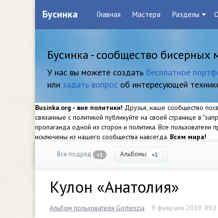
Бусинка
Главная
Мастера
Разделы
О
Бусинка - сообщество бисерных 
У нас вы можете создать
бесплатное портф
или
задать вопрос
об интересующей техник
Businka.org - вне политики!
Друзья, наше сообщество посвя
связанные с политикой публикуйте на своей странице в "за
пропаганда одной из сторон и политика. Все пользователи
исключены из нашего сообщества навсегда.
Всем мира!
Все подряд
Альбомы
+1
+1
Кулон «Анатолия»
Альбом пользователя Gortenzia
9 февраля 2019, 09:2