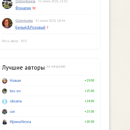
Ostrovbisera
· 31 июля 2026, 21:02
Фонарик
30
Ostertomta
· 31 июля 2026, 18:44
Белый&Розовый
7
Весь эфир
·
RSS
Лучшие авторы
за неделю
Новая
+29.00
tes-ov
+25.00
oksana
+24.00
снг
+23.00
ИринаVesna
+20.00