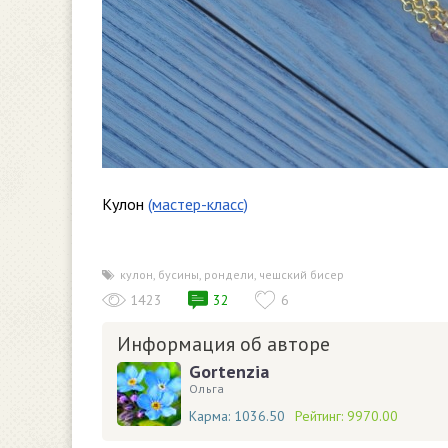
Кулон
(мастер-класс)
кулон
,
бусины
,
рондели
,
чешский бисер
1423
32
6
Информация об авторе
Gortenzia
Ольга
Карма:
1036.50
Рейтинг:
9970.00