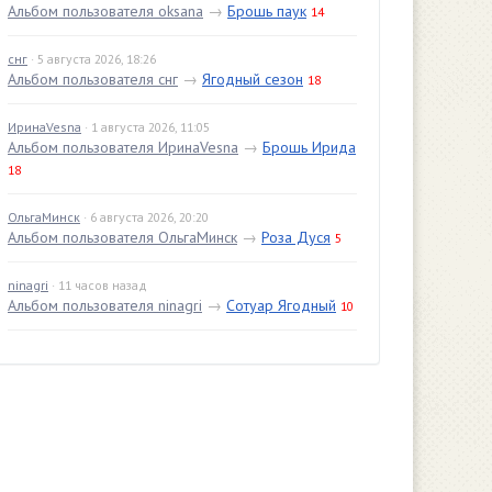
Альбом пользователя oksana
→
Брошь паук
14
снг
· 5 августа 2026, 18:26
Альбом пользователя снг
→
Ягодный сезон
18
ИринаVesna
· 1 августа 2026, 11:05
Альбом пользователя ИринаVesna
→
Брошь Ирида
18
ОльгаМинск
· 6 августа 2026, 20:20
Альбом пользователя ОльгаМинск
→
Роза Дуся
5
ninagri
· 11 часов назад
Альбом пользователя ninagri
→
Сотуар Ягодный
10