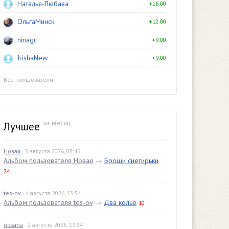
Наталья-Любава
+16.00
ОльгаМинск
+12.00
ninagri
+9.00
IrishaNew
+9.00
Все пользователи
за месяц
Лучшее
Новая
· 3 августа 2026, 05:45
Альбом пользователя Новая
→
Броши снегирьки
24
tes-ov
· 4 августа 2026, 13:54
Альбом пользователя tes-ov
→
Два колье
10
oksana
· 2 августа 2026, 19:34