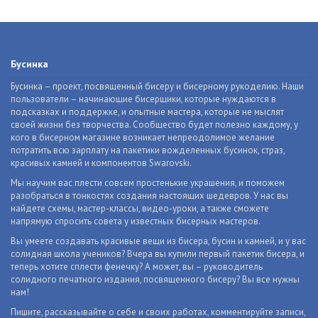
Бусинка
Бусинка – проект, посвященный бисеру и бисерному рукоделию. Наши
пользователи – начинающие бисерщики, которые нуждаются в
подсказках и поддержке, и опытные мастера, которые не мыслят
своей жизни без творчества. Сообщество будет полезно каждому, у
кого в бисерном магазине возникает непреодолимое желание
потратить всю зарплату на пакетики вожделенных бусинок, страз,
красивых камней и компонентов Swarovski.
Мы научим вас плести совсем простенькие украшения, и поможем
разобраться в тонкостях создания настоящих шедевров. У нас вы
найдете схемы, мастер-классы, видео-уроки, а также сможете
напрямую спросить совета у известных бисерных мастеров.
Вы умеете создавать красивые вещи из бисера, бусин и камней, и у вас
солидная школа учеников? Вчера вы купили первый пакетик бисера, и
теперь хотите сплести фенечку? А может, вы – руководитель
солидного печатного издания, посвященного бисеру? Вы все нужны
нам!
Пишите, рассказывайте о себе и своих работах, комментируйте записи,