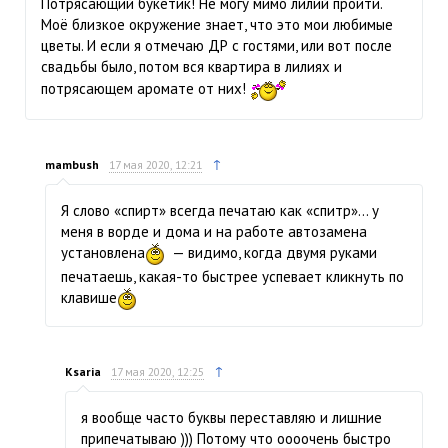
Потрясающий букетик! Не могу мимо лилий пройти.
Моё близкое окружение знает, что это мои любимые
цветы. И если я отмечаю ДР с гостями, или вот после
свадьбы было, потом вся квартира в лилиях и
потрясающем аромате от них!
↑
mambush
17 мая 2020, 12:21
Я слово «спирт» всегда печатаю как «спитр»… у
меня в ворде и дома и на работе автозамена
установлена
— видимо, когда двумя руками
печатаешь, какая-то быстрее успевает кликнуть по
клавише
↑
Ksaria
17 мая 2020, 12:25
я вообще часто буквы переставляю и лишние
припечатываю ))) Потому что оооочень быстро