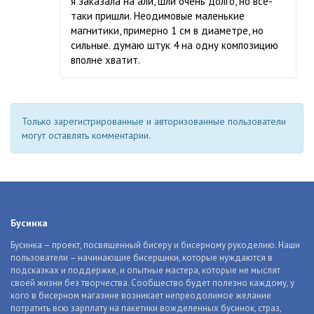
я заказала на али, шли очень долго, но все-
таки пришли. Неодимовые маленькие
магнитики, примерно 1 см в диаметре, но
сильные. думаю штук 4 на одну композицию
вполне хватит.
Только зарегистрированные и авторизованные пользователи
могут оставлять комментарии.
Бусинка
Бусинка – проект, посвященный бисеру и бисерному рукоделию. Наши
пользователи – начинающие бисерщики, которые нуждаются в
подсказках и поддержке, и опытные мастера, которые не мыслят
своей жизни без творчества. Сообщество будет полезно каждому, у
кого в бисерном магазине возникает непреодолимое желание
потратить всю зарплату на пакетики вожделенных бусинок, страз,