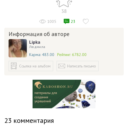
38
1005
23
Информация об авторе
Lipka
Людмила
Карма:
483.00
Рейтинг:
6782.00
Ссылка на альбом
Написать письмо
23
комментария