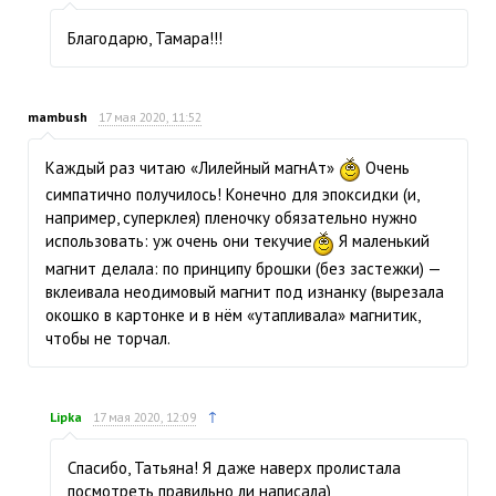
Благодарю, Тамара!!!
mambush
17 мая 2020, 11:52
Каждый раз читаю «Лилейный магнАт»
Очень
симпатично получилось! Конечно для эпоксидки (и,
например, суперклея) пленочку обязательно нужно
использовать: уж очень они текучие
Я маленький
магнит делала: по принципу брошки (без застежки) —
вклеивала неодимовый магнит под изнанку (вырезала
окошко в картонке и в нём «утапливала» магнитик,
чтобы не торчал.
↑
Lipka
17 мая 2020, 12:09
Спасибо, Татьяна! Я даже наверх пролистала
посмотреть правильно ли написала)