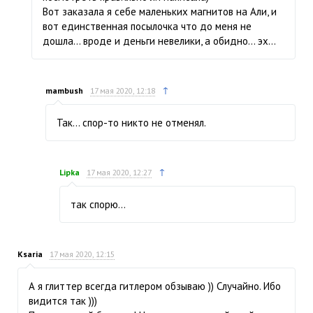
Вот заказала я себе маленьких магнитов на Али, и
вот единственная посылочка что до меня не
дошла… вроде и деньги невелики, а обидно… эх…
↑
mambush
17 мая 2020, 12:18
Так… спор-то никто не отменял.
↑
Lipka
17 мая 2020, 12:27
так спорю…
Ksaria
17 мая 2020, 12:15
А я глиттер всегда гитлером обзываю )) Случайно. Ибо
видится так )))