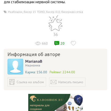
для стабилизации нервной системы.
#кабошон
,
бисер 15 TOHO
,
бисер 6\0
,
бисерная сетка
36
660
20
Информация об авторе
MarianaB
Марианна
Карма:
156.00
Рейтинг:
2244.00
Ссылка на альбом
Написать письмо