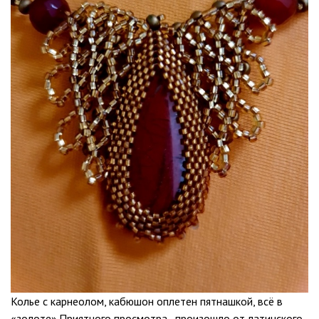
Колье с карнеолом, кабюшон оплетен пятнашкой, всё в
«золоте».Приятного просмотра., произошло от латинского