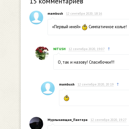
15
комментариев
mambush
12 сентября 2020, 18:16
«Первый иней»
Симпатичное колье!
↑
NITUSH
12 сентября 2020, 19:07
О, так и назову! Спасибочки!!!
↑
mambush
12 сентября 2020, 20:19
Мурлыкающая_Пантера
12 сентября 2020, 19:27