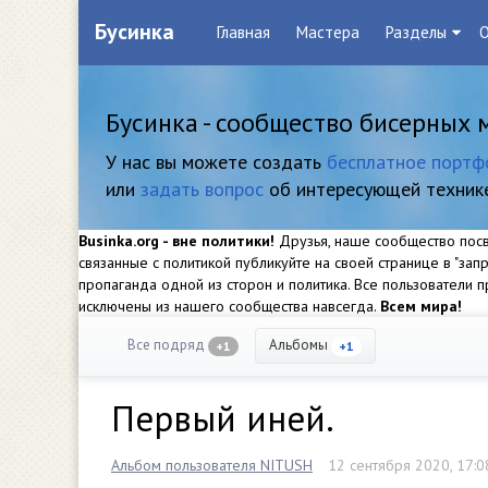
Бусинка
Главная
Мастера
Разделы
О
Бусинка - сообщество бисерных 
У нас вы можете создать
бесплатное портф
или
задать вопрос
об интересующей техник
Businka.org - вне политики!
Друзья, наше сообщество посвя
связанные с политикой публикуйте на своей странице в "за
пропаганда одной из сторон и политика. Все пользователи
исключены из нашего сообщества навсегда.
Всем мира!
Все подряд
Альбомы
+1
+1
Первый иней.
Альбом пользователя NITUSH
12 сентября 2020, 17:0