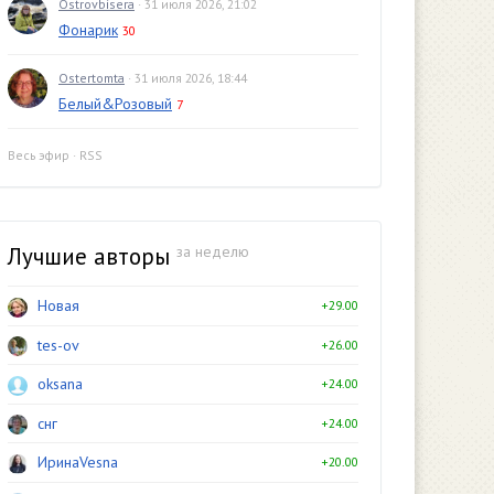
Ostrovbisera
· 31 июля 2026, 21:02
Фонарик
30
Ostertomta
· 31 июля 2026, 18:44
Белый&Розовый
7
Весь эфир
·
RSS
Лучшие авторы
за неделю
Новая
+29.00
tes-ov
+26.00
oksana
+24.00
снг
+24.00
ИринаVesna
+20.00