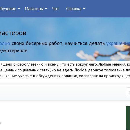
бучение
Магазины
Чат
Справка
мастеров
олио
своих бисерных работ, научиться делать
украшение
е/материале
щено бисероплетению и всему, что есть вокруг него. Любые мнения, ко
прещенных социальных сетях", но не здесь. Любое двоякое толкование п
 принявшие участие в обсуждениях политики, холиварах на происходяще
8