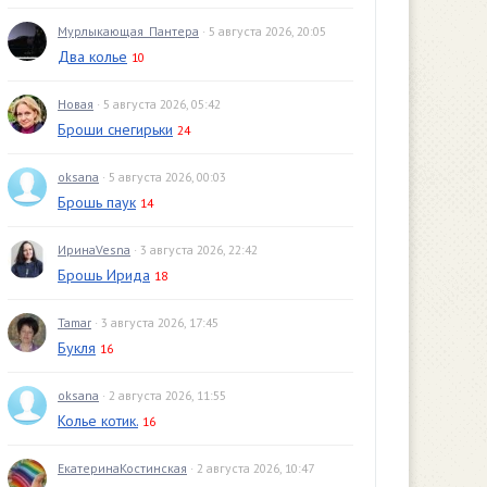
Мурлыкающая_Пантера
· 5 августа 2026, 20:05
Два колье
10
Новая
· 5 августа 2026, 05:42
Броши снегирьки
24
oksana
· 5 августа 2026, 00:03
Брошь паук
14
ИринаVesna
· 3 августа 2026, 22:42
Брошь Ирида
18
Tamar
· 3 августа 2026, 17:45
Букля
16
oksana
· 2 августа 2026, 11:55
Колье котик.
16
ЕкатеринаКостинская
· 2 августа 2026, 10:47