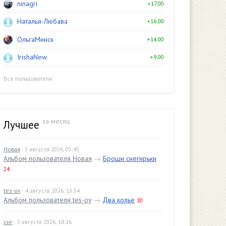
ninagri
+17.00
Наталья-Любава
+16.00
ОльгаМинск
+14.00
IrishaNew
+9.00
Все пользователи
за месяц
Лучшее
Новая
· 3 августа 2026, 05:45
Альбом пользователя Новая
→
Броши снегирьки
24
tes-ov
· 4 августа 2026, 13:54
Альбом пользователя tes-ov
→
Два колье
10
снг
· 5 августа 2026, 18:26