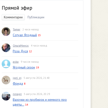
Прямой эфир
Комментарии
Публикации
Tamar
· 2 часа назад
Сотуар Ягодный
15
ОльгаМинск
· 4 часа назад
Роза Дуся
12
aska
· 9 часов назад
Ягодный сезон
19
igel_ej
· 5 августа 2026, 21:40
Фрида
8
ninagri
· 5 августа 2026, 20:29
Вазочки из пробирок и немного про
цветы...
14