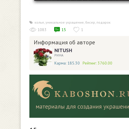
колье
,
уникальное украшение
,
бисер
,
подарок
1083
15
1
Информация об авторе
NITUSH
РИНА
Карма:
185.30
Рейтинг:
3760.00