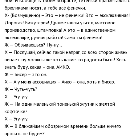
ной! И вообще, в твоем возрасте, тетеньки драгметаллы с
брюликами носят, а тебе всё фенечки.
Х- (Возмущенно) – Это — не фенечки! Это — эксклюзивная!
Дорогая! Бижутерия! Драгметаллы у всех, массовое
производство, штамповка! А это — в единственном
экземпляре, ручная работа! Сама ты фенечка!
Ж — Обзываешься? Ну-ну…
Х — Послушай, сейчас такой напряг, со всех сторон жизнь
пинает, ну должны же хоть какие-то радости быть! Хоть
знать буду, какая – она, АИКО.
Ж — Бисер – это он.
Х — А у меня ассоциация – Аико – она, хоть и бисер.
Ж — Чуть-чуть?
Х — Угу-угу.
Ж — На один маленький тоненький жгутик к желтой
кофточке?
Х — Угу-угу.
Ж — В ближайшем обозримом времени больше ничего
просить не будем?