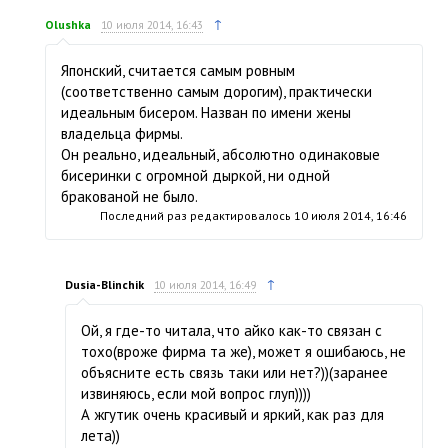
↑
Olushka
10 июля 2014, 16:43
Японский, считается самым ровным
(соответственно самым дорогим), практически
идеальным бисером. Назван по имени жены
владельца фирмы.
Он реально, идеальный, абсолютно одинаковые
бисеринки с огромной дыркой, ни одной
бракованой не было.
Последний раз редактировалось
10 июля 2014, 16:46
↑
Dusia-Blinchik
10 июля 2014, 16:49
Ой, я где-то читала, что айко как-то связан с
тохо(вроже фирма та же), может я ошибаюсь, не
объясните есть связь таки или нет?))(заранее
извиняюсь, если мой вопрос глуп))))
А жгутик очень красивый и яркий, как раз для
лета))