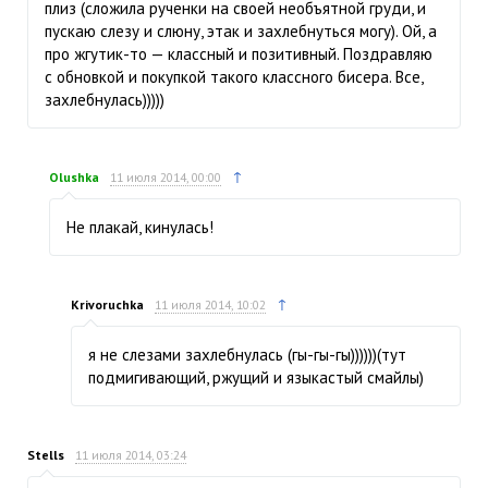
плиз (сложила рученки на своей необъятной груди, и
пускаю слезу и слюну, этак и захлебнуться могу). Ой, а
про жгутик-то — классный и позитивный. Поздравляю
с обновкой и покупкой такого классного бисера. Все,
захлебнулась)))))
↑
Olushka
11 июля 2014, 00:00
Не плакай, кинулась!
↑
Krivoruchka
11 июля 2014, 10:02
я не слезами захлебнулась (гы-гы-гы))))))(тут
подмигивающий, ржущий и языкастый смайлы)
Stells
11 июля 2014, 03:24