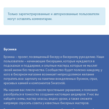
Только зарегистрированные и авторизованные пользователи
могут оставлять комментарии.
Бусинка
Бусинка – проект, посвященный бисеру и бисерному рукоделию. Наши
пользователи – начинающие бисерщики, которые нуждаются в
подсказках и поддержке, и опытные мастера, которые не мыслят
своей жизни без творчества. Сообщество будет полезно каждому, у
кого в бисерном магазине возникает непреодолимое желание
потратить всю зарплату на пакетики вожделенных бусинок, страз,
красивых камней и компонентов Swarovski.
Мы научим вас плести совсем простенькие украшения, и поможем
разобраться в тонкостях создания настоящих шедевров. У нас вы
найдете схемы, мастер-классы, видео-уроки, а также сможете
напрямую спросить совета у известных бисерных мастеров.