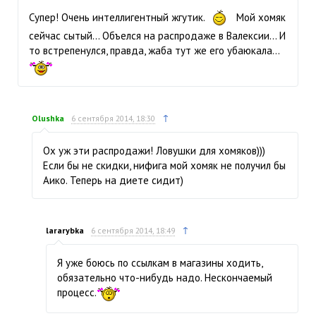
Супер! Очень интеллигентный жгутик.
Мой хомяк
сейчас сытый… Объелся на распродаже в Валексии… И
то встрепенулся, правда, жаба тут же его убаюкала...
↑
Olushka
6 сентября 2014, 18:30
Ох уж эти распродажи! Ловушки для хомяков)))
Если бы не скидки, нифига мой хомяк не получил бы
Аико. Теперь на диете сидит)
↑
lararybka
6 сентября 2014, 18:49
Я уже боюсь по ссылкам в магазины ходить,
обязательно что-нибудь надо. Нескончаемый
процесс.