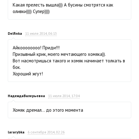
Какая прелесть вышла))) А бусины смотрятся как
оливки)))) Супер))))
Delfinka
11 июля 2014, 06:13
Айкоооооооо! Приди!!!
Призывный крик, моего мечтающего хомяка)).
Вот насмотришься такого и хомяк начинает толкать в
бок.
Хороший жгут!
НадеждаВалерьевна
11 июля 2014, 17:04
Хомяк дремал… до этого момента
lararybka
6 сентября 2014, 02:26