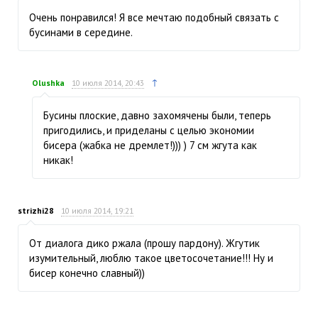
Очень понравился! Я все мечтаю подобный связать с
бусинами в середине.
↑
Olushka
10 июля 2014, 20:43
Бусины плоские, давно захомячены были, теперь
пригодились, и приделаны с целью экономии
бисера (жабка не дремлет!))) ) 7 см жгута как
никак!
strizhi28
10 июля 2014, 19:21
От диалога дико ржала (прошу пардону). Жгутик
изумительный, люблю такое цветосочетание!!! Ну и
бисер конечно славный))