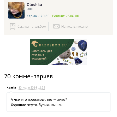
Olushka
Оля
Карма:
620.80
Рейтинг:
2306.00
Ссылка на альбом
Написать письмо
20
комментариев
Ksaria
10 июля 2014, 16:35
А чьё это производство — аико?
Хорошие жгуто-бусики вышли.