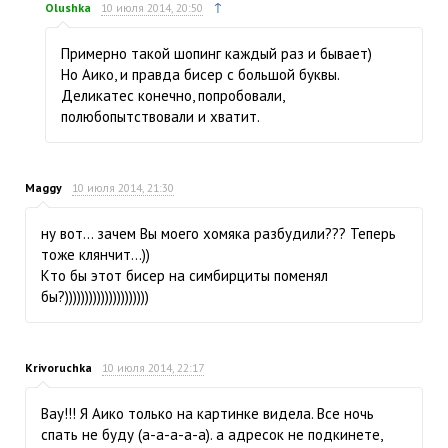
↑
Olushka
10 июля 2014, 20:50
Примерно такой шопинг каждый раз и бывает)
Но Аико, и правда бисер с большой буквы.
Деликатес конечно, попробовали,
полюбопытствовали и хватит.
Maggy
10 июля 2014, 21:30
ну вот… зачем Вы моего хомяка разбудили??? Теперь
тоже клянчит...))
Кто бы этот бисер на симбирциты поменял
бы?)))))))))))))))))))))
Krivoruchka
10 июля 2014, 22:17
Вау!!! Я Аико только на картинке видела. Все ночь
спать не буду (а-а-а-а-а). а адресок не подкинете,