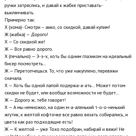
ручки затряслись, и давай к жабке приставать-
выклянчивать.
Примерно так:
Х (хома)- Смотри – аико, со скидкой, давай купим!
Ж (жабка) — Дорого!
Х — Со скидкой же!
Ж — Все равно дорого.
Х (печально) — Э-э-х, хоть бы одним глазиком на идеальный
бисер посмотреть…
Ж — Перетопчешься. То, что уже накуплено, перевяжи
сначала.
Х — Хоть бы одной лапой подержа-а-ать… Может потом
скидки не будет, или вообще возможности не будет…
Ж — Дорого ж, тебе говорят!
Х — А мы немножко, на один м-а-аленький т-о-о-ненький
жгутик, к желтой кофточке все равно вязать собирались, и
цвета как раз подходящие есть!
Ж — К желтой — уже Тохо подобран, набирай и вяжи! Не