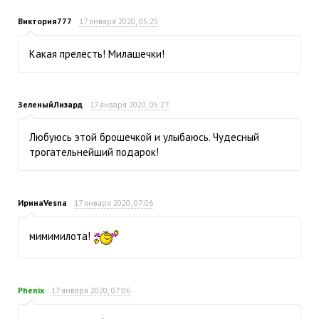
Виктория777
17 января 2020, 05:25
Какая прелесть! Милашечки!
ЗеленыйЛизард
17 января 2020, 05:27
Любуюсь этой брошечкой и улыбаюсь. Чудесный
трогательнейший подарок!
ИринаVesna
17 января 2020, 07:06
мимимилота!
Phenix
17 января 2020, 07:06