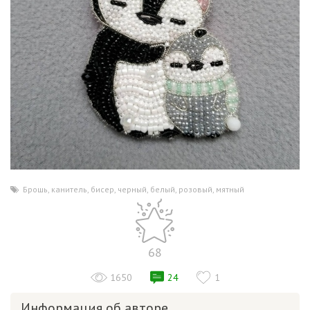
Брошь
,
канитель
,
бисер
,
черный
,
белый
,
розовый
,
мятный
68
1650
24
1
Информация об авторе