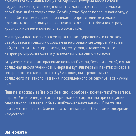
пользователи – начинающие бисерщики, которые нуждаются в
подсказках и поддержке, и опытные мастера, которые не мыслят
своей жизни без творчества. Сообщество будет полезно каждому, у
кого в бисерном магазине возникает непреодолимое желание
потратить всю зарплату на пакетики вожделенных бусинок, страз,
красивых камней и компонентов Swarovski.
Мы научим вас плести совсем простенькие украшения, и поможем
разобраться в тонкостях создания настоящих шедевров. У нас вы
найдете схемы, мастер-классы, видео-уроки, а также сможете
напрямую спросить совета у известных бисерных мастеров.
Вы умеете создавать красивые вещи из бисера, бусин и камней, и у вас
солидная школа учеников? Вчера вы купили первый пакетик бисера, и
теперь хотите сплести фенечку? А может, вы – руководитель
солидного печатного издания, посвященного бисеру? Вы все нужны
нам!
Пишите, рассказывайте о себе и своих работах, комментируйте записи,
выражайте мнение, делитесь приемами и хитростями при создании
очередного шедевра, обменивайтесь впечатлениями. Вместе мы
найдем ответы на любые вопросы, связанные с бисером и бисерным
искусством.
Вы можете