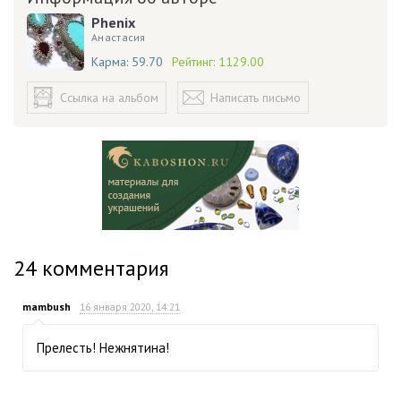
Phenix
Анастасия
Карма:
59.70
Рейтинг:
1129.00
Ссылка на альбом
Написать письмо
24
комментария
mambush
16 января 2020, 14:21
Прелесть! Нежнятина!