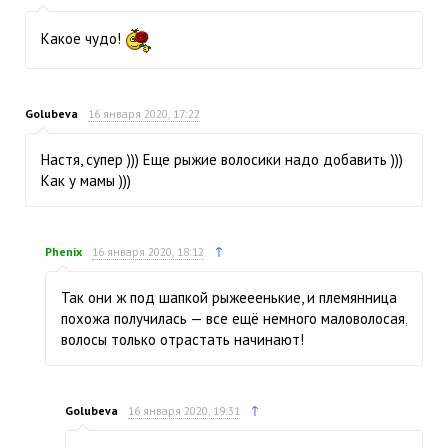
Какое чудо!
Golubeva
16 января 2020, 17:22
Настя, супер ))) Еще рыжие волосики надо добавить )))
Как у мамы )))
↑
Phenix
16 января 2020, 18:12
Так они ж под шапкой рыжееенькие, и племянница
похожа получилась — все ещё немного маловолосая,
волосы только отрастать начинают!
↑
Golubeva
16 января 2020, 19:31