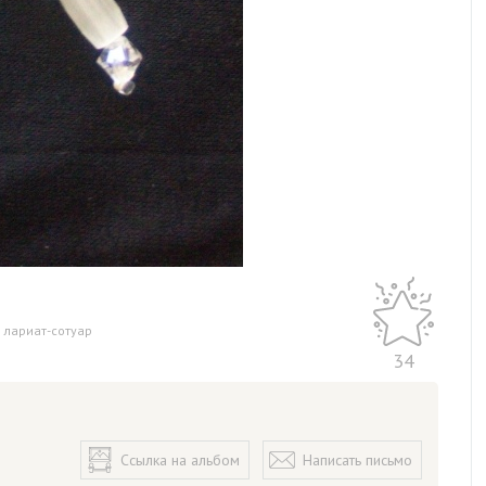
,
лариат-сотуар
34
Ссылка на альбом
Написать письмо