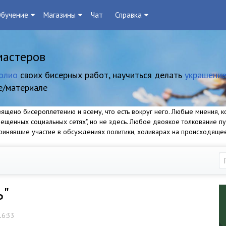
бучение
Магазины
Чат
Справка
мастеров
олио
своих бисерных работ, научиться делать
украшение
е/материале
щено бисероплетению и всему, что есть вокруг него. Любые мнения, ко
прещенных социальных сетях", но не здесь. Любое двоякое толкование п
 принявшие участие в обсуждениях политики, холиварах на происходяще
ь"
16:33