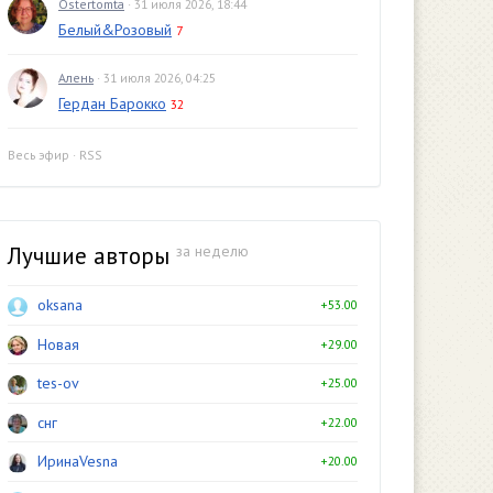
Ostertomta
· 31 июля 2026, 18:44
Белый&Розовый
7
Алень
· 31 июля 2026, 04:25
Гердан Барокко
32
Весь эфир
·
RSS
Лучшие авторы
за неделю
oksana
+53.00
Новая
+29.00
tes-ov
+25.00
снг
+22.00
ИринаVesna
+20.00