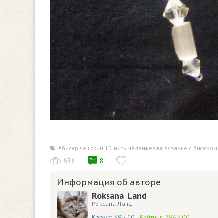
#бисер чешский 10
,
нить меланжевая
,
вязание с бисером
636
8
Информация об авторе
Roksana_Land
Роксана Ланд
Карма:
395.10
Рейтинг:
2963.00