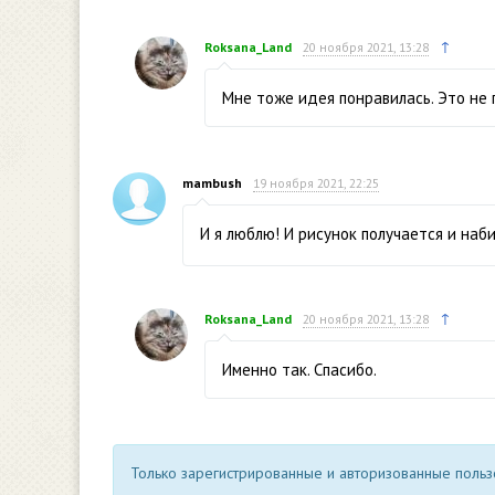
↑
Roksana_Land
20 ноября 2021, 13:28
Мне тоже идея понравилась. Это не 
mambush
19 ноября 2021, 22:25
И я люблю! И рисунок получается и наб
↑
Roksana_Land
20 ноября 2021, 13:28
Именно так. Спасибо.
Только зарегистрированные и авторизованные пользо