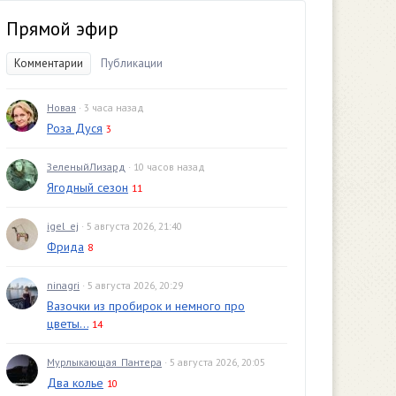
Прямой эфир
Комментарии
Публикации
Новая
· 3 часа назад
Роза Дуся
3
ЗеленыйЛизард
· 10 часов назад
Ягодный сезон
11
igel_ej
· 5 августа 2026, 21:40
Фрида
8
ninagri
· 5 августа 2026, 20:29
Вазочки из пробирок и немного про
цветы...
14
Мурлыкающая_Пантера
· 5 августа 2026, 20:05
Два колье
10