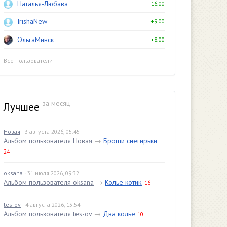
Наталья-Любава
+16.00
IrishaNew
+9.00
ОльгаМинск
+8.00
Все пользователи
за месяц
Лучшее
Новая
· 3 августа 2026, 05:45
Альбом пользователя Новая
→
Броши снегирьки
24
oksana
· 31 июля 2026, 09:32
Альбом пользователя oksana
→
Колье котик.
16
tes-ov
· 4 августа 2026, 13:54
Альбом пользователя tes-ov
→
Два колье
10