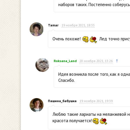
наборов таких. Постепенно соберусь
Tamar
19 ноября 2021, 18:33
Очень похоже!
Лед точно прис
↑
Roksana_Land
20 ноября 2021, 13:26
Идея возникла после того, как я од
Спасибо.
Пашина_бабушка
19 ноября 2021, 19:39
Люблю такие лариаты на меланжевой нит
красота получается!