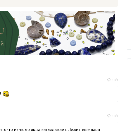
0
!
0
 что-то из-подо льда выглядывает. Лежит ещё пара