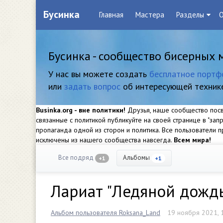
Бусинка
Главная
Мастера
Разделы
О
Бусинка - сообщество бисерных 
У нас вы можете создать
бесплатное портф
или
задать вопрос
об интересующей техник
Businka.org - вне политики!
Друзья, наше сообщество посвя
связанные с политикой публикуйте на своей странице в "за
пропаганда одной из сторон и политика. Все пользователи
исключены из нашего сообщества навсегда.
Всем мира!
Все подряд
Альбомы
+1
+1
Лариат "Ледяной дожд
Альбом пользователя Roksana_Land
19 ноября 2021, 