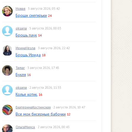
Новая
· 5 августа 2026, 05:42
Броши снегирьки
24
oksana
· 5 августа 2026, 00:03
Брошь паук
14
ИринаVesna
· 3 августа 2026, 22:42
Брошь Ирида
18
Tamar
· 3 августа 2026, 17:45
Букля
16
oksana
· 2 августа 2026, 11:55
Колье котик.
16
ЕкатеринаКостинская
· 2 августа 2026, 10:47
Все мои бисерные бабочки
12
ОльгаМинск
· 2 августа 2026, 00:43