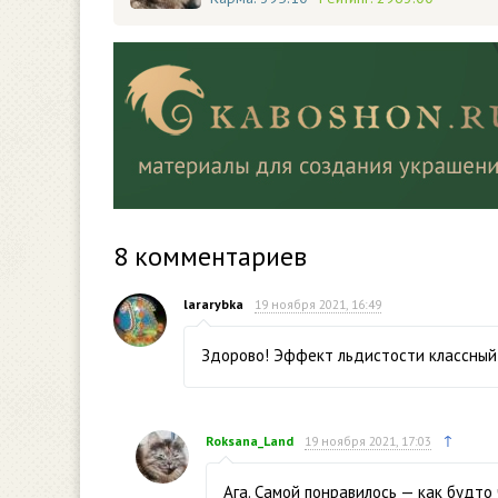
8
комментариев
lararybka
19 ноября 2021, 16:49
Здорово! Эффект льдистости классный
↑
Roksana_Land
19 ноября 2021, 17:03
Ага. Самой понравилось — как будто