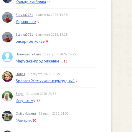
Кольцо скибочка
11
Stavka0761
· 1 августа 2026, 19:38
Украшение
3
Stavka0761
· 1 августа 2026, 19:28
Бисерное колье
9
Наталья-Любава
· 1 августа 2026, 14:25
Маруська-продолжение...
16
Новая
· 1 августа 2026, 10:59
Браслет Жемчужно-изумрудный
28
Вера
· 31 июля 2026, 23:36
Ищу схему
32
Ostrovbisera
· 31 июля 2026, 21:02
Фонарик
30