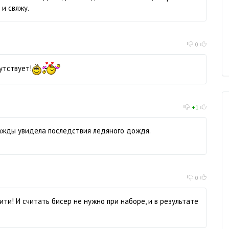
 и свяжу.
0
утствует!
+1
нажды увидела последствия ледяного дождя.
0
и! И считать бисер не нужно при наборе, и в результате