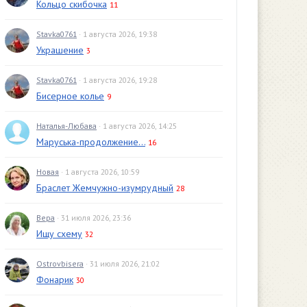
Кольцо скибочка
11
Stavka0761
· 1 августа 2026, 19:38
Украшение
3
Stavka0761
· 1 августа 2026, 19:28
Бисерное колье
9
Наталья-Любава
· 1 августа 2026, 14:25
Маруська-продолжение...
16
Новая
· 1 августа 2026, 10:59
Браслет Жемчужно-изумрудный
28
Вера
· 31 июля 2026, 23:36
Ищу схему
32
Ostrovbisera
· 31 июля 2026, 21:02
Фонарик
30