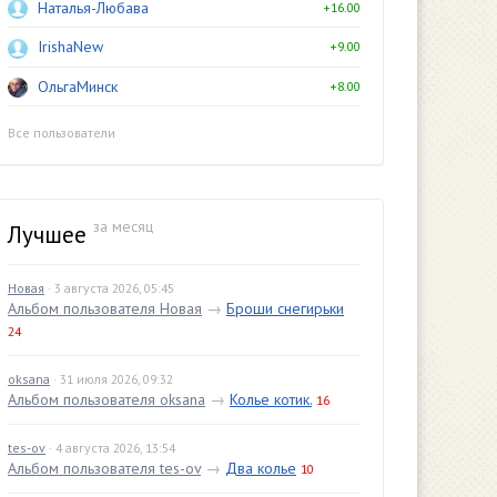
Наталья-Любава
+16.00
IrishaNew
+9.00
ОльгаМинск
+8.00
Все пользователи
за месяц
Лучшее
Новая
· 3 августа 2026, 05:45
Альбом пользователя Новая
→
Броши снегирьки
24
oksana
· 31 июля 2026, 09:32
Альбом пользователя oksana
→
Колье котик.
16
tes-ov
· 4 августа 2026, 13:54
Альбом пользователя tes-ov
→
Два колье
10