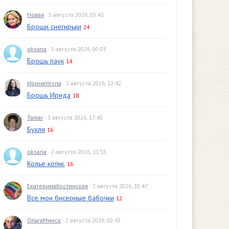
Новая
· 5 августа 2026, 05:42
Броши снегирьки
24
oksana
· 5 августа 2026, 00:03
Брошь паук
14
ИринаVesna
· 3 августа 2026, 22:42
Брошь Ирида
18
Tamar
· 3 августа 2026, 17:45
Букля
16
oksana
· 2 августа 2026, 11:55
Колье котик.
16
ЕкатеринаКостинская
· 2 августа 2026, 10:47
Все мои бисерные бабочки
12
ОльгаМинск
· 2 августа 2026, 00:43