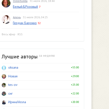
Ostertomta
· 31 июля 2026, 18:44
Белый&Розовый
7
Алень
· 31 июля 2026, 04:25
Гердан Барокко
32
Весь эфир
·
RSS
Лучшие авторы
за неделю
oksana
+53.00
Новая
+29.00
tes-ov
+25.00
снг
+22.00
ИринаVesna
+20.00