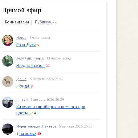
Прямой эфир
Комментарии
Публикации
Новая
· 4 часа назад
Роза Дуся
3
ЗеленыйЛизард
· 11 часов назад
Ягодный сезон
11
igel_ej
· 5 августа 2026, 21:40
Фрида
8
ninagri
· 5 августа 2026, 20:29
Вазочки из пробирок и немного про
цветы...
14
Мурлыкающая_Пантера
· 5 августа 2026, 20:05
Два колье
10