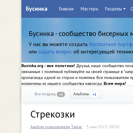
Бусинка
Главная
Мастера
Разделы
О
Бусинка - сообщество бисерных 
У нас вы можете создать
бесплатное портф
или
задать вопрос
об интересующей техник
Businka.org - вне политики!
Друзья, наше сообщество посвя
связанные с политикой публикуйте на своей странице в "за
пропаганда одной из сторон и политика. Все пользователи
исключены из нашего сообщества навсегда.
Всем мира!
Все подряд
Альбомы
+1
+1
Стрекозки
Альбом пользователя Tamar
5 мая 2025, 08:30