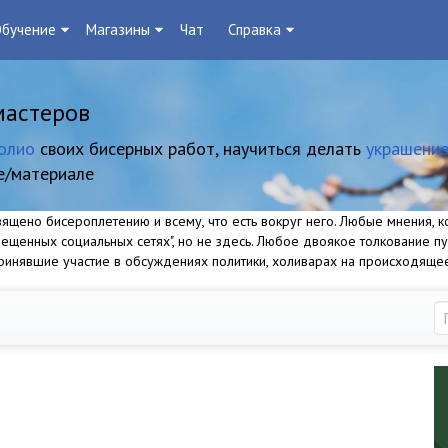
бучение
Магазины
Чат
Справка
мастеров
олио
своих бисерных работ, научиться делать
украшение
е/материале
щено бисероплетению и всему, что есть вокруг него. Любые мнения, ко
прещенных социальных сетях", но не здесь. Любое двоякое толкование п
 принявшие участие в обсуждениях политики, холиварах на происходяще