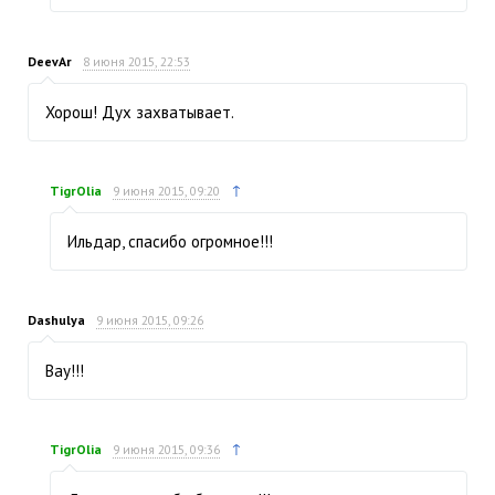
DeevAr
8 июня 2015, 22:53
Хорош! Дух захватывает.
↑
TigrOlia
9 июня 2015, 09:20
Ильдар, спасибо огромное!!!
Dashulya
9 июня 2015, 09:26
Вау!!!
↑
TigrOlia
9 июня 2015, 09:36