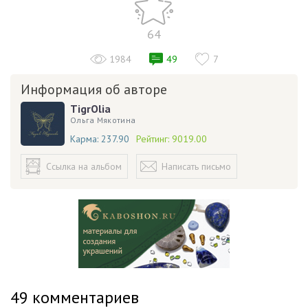
64
1984
49
7
Информация об авторе
TigrOlia
Ольга Мякотина
Карма:
237.90
Рейтинг:
9019.00
Ссылка на альбом
Написать письмо
49
комментариев