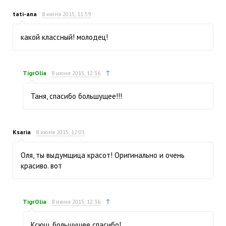
tati-ana
8 июня 2015, 11:59
какой классный! молодец!
↑
TigrOlia
8 июня 2015, 12:36
Таня, спасибо большущее!!!
Ksaria
8 июня 2015, 12:03
Оля, ты выдумщица красот! Оригинально и очень
красиво. вот
↑
TigrOlia
8 июня 2015, 12:36
Ксюш, большущее спасибо!