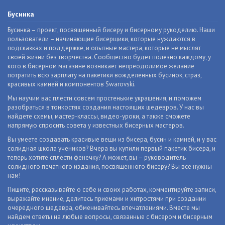
Бусинка
Бусинка – проект, посвященный бисеру и бисерному рукоделию. Наши
пользователи – начинающие бисерщики, которые нуждаются в
подсказках и поддержке, и опытные мастера, которые не мыслят
своей жизни без творчества. Сообщество будет полезно каждому, у
кого в бисерном магазине возникает непреодолимое желание
потратить всю зарплату на пакетики вожделенных бусинок, страз,
красивых камней и компонентов Swarovski.
Мы научим вас плести совсем простенькие украшения, и поможем
разобраться в тонкостях создания настоящих шедевров. У нас вы
найдете схемы, мастер-классы, видео-уроки, а также сможете
напрямую спросить совета у известных бисерных мастеров.
Вы умеете создавать красивые вещи из бисера, бусин и камней, и у вас
солидная школа учеников? Вчера вы купили первый пакетик бисера, и
теперь хотите сплести фенечку? А может, вы – руководитель
солидного печатного издания, посвященного бисеру? Вы все нужны
нам!
Пишите, рассказывайте о себе и своих работах, комментируйте записи,
выражайте мнение, делитесь приемами и хитростями при создании
очередного шедевра, обменивайтесь впечатлениями. Вместе мы
найдем ответы на любые вопросы, связанные с бисером и бисерным