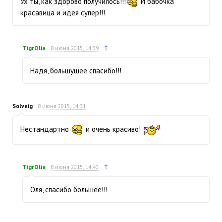
Ух ты, как здорово получилось!!!
И бабочка
красавица и идея супер!!!
↑
TigrOlia
8 июня 2015, 14:39
Надя, большущее спасибо!!!
Solveig
8 июня 2015, 14:31
Нестандартно
и очень красиво!
↑
TigrOlia
8 июня 2015, 14:40
Оля, спасибо большее!!!