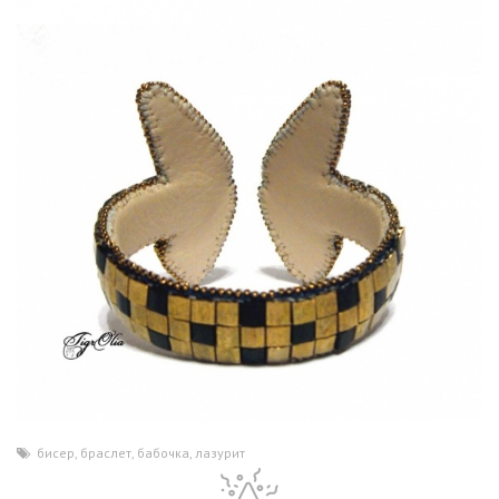
бисер
,
браслет
,
бабочка
,
лазурит