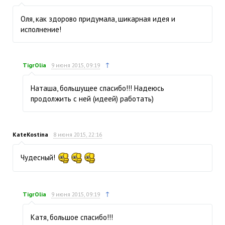
Оля, как здорово придумала, шикарная идея и
исполнение!
↑
TigrOlia
9 июня 2015, 09:19
Наташа, большущее спасибо!!! Надеюсь
продолжить с ней (идеей) работать)
KateKostina
8 июня 2015, 22:16
Чудесный!
↑
TigrOlia
9 июня 2015, 09:19
Катя, большое спасибо!!!