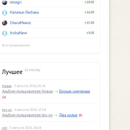
ninagri
+18.00
Наталья-Любава
+16.00
ОльгаМинск
+15.00
IrishaNew
+9.00
Все пользователи
за месяц
Лучшее
Новая
· 3 августа 2026, 05:45
Альбом пользователя Новая
→
Броши снегирьки
24
tes-ov
· 4 августа 2026, 13:54
Альбом пользователя tes-ov
→
Два колье
10
снг
· 5 августа 2026, 18:26