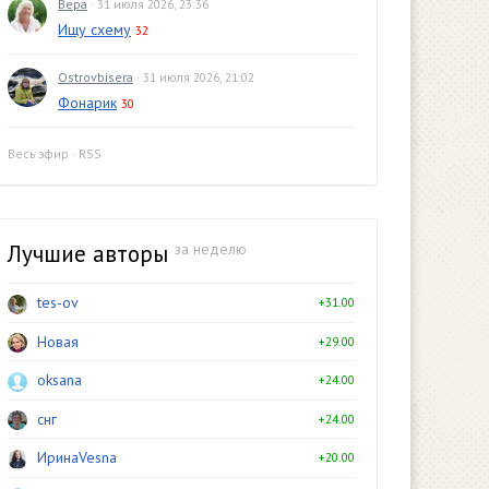
Вера
· 31 июля 2026, 23:36
Ищу схему
32
Ostrovbisera
· 31 июля 2026, 21:02
Фонарик
30
Весь эфир
·
RSS
Лучшие авторы
за неделю
tes-ov
+31.00
Новая
+29.00
oksana
+24.00
снг
+24.00
ИринаVesna
+20.00