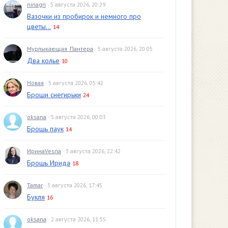
ninagri
· 5 августа 2026, 20:29
Вазочки из пробирок и немного про
цветы...
14
Мурлыкающая_Пантера
· 5 августа 2026, 20:05
Два колье
10
Новая
· 5 августа 2026, 05:42
Броши снегирьки
24
oksana
· 5 августа 2026, 00:03
Брошь паук
14
ИринаVesna
· 3 августа 2026, 22:42
Брошь Ирида
18
Tamar
· 3 августа 2026, 17:45
Букля
16
oksana
· 2 августа 2026, 11:55