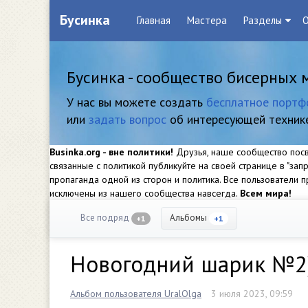
Бусинка
Главная
Мастера
Разделы
О
Бусинка - сообщество бисерных 
У нас вы можете создать
бесплатное портф
или
задать вопрос
об интересующей техник
Businka.org - вне политики!
Друзья, наше сообщество посвя
связанные с политикой публикуйте на своей странице в "за
пропаганда одной из сторон и политика. Все пользователи
исключены из нашего сообщества навсегда.
Всем мира!
Все подряд
Альбомы
+1
+1
Новогодний шарик №2
Альбом пользователя UralOlga
3 июля 2023, 09:59