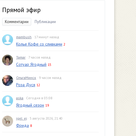
Прямой эфир
Комментарии
Публикации
mambush
· 17 минут назад
Колье Кофе со сливками
2
Tamar
· 7 часов назад
Сотуар Ягодный
15
ОльгаМинск
· 9 часов назад
Роза Дуся
12
aska
· Сегодня в 03:08
Ягодный сезон
19
igel_ej
· 5 августа 2026, 21:40
Фрида
8