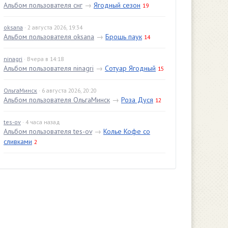
Альбом пользователя снг
→
Ягодный сезон
19
oksana
· 2 августа 2026, 19:34
Альбом пользователя oksana
→
Брошь паук
14
ninagri
· Вчера в 14:18
Альбом пользователя ninagri
→
Сотуар Ягодный
15
ОльгаМинск
· 6 августа 2026, 20:20
Альбом пользователя ОльгаМинск
→
Роза Дуся
12
tes-ov
· 4 часа назад
Альбом пользователя tes-ov
→
Колье Кофе со
сливками
2