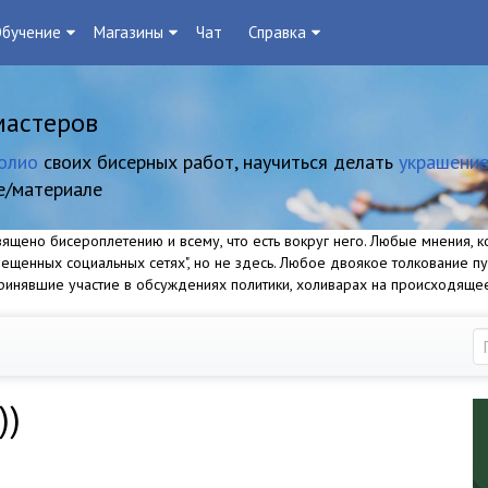
бучение
Магазины
Чат
Справка
мастеров
олио
своих бисерных работ, научиться делать
украшение
е/материале
щено бисероплетению и всему, что есть вокруг него. Любые мнения, ко
прещенных социальных сетях", но не здесь. Любое двоякое толкование п
 принявшие участие в обсуждениях политики, холиварах на происходяще
))