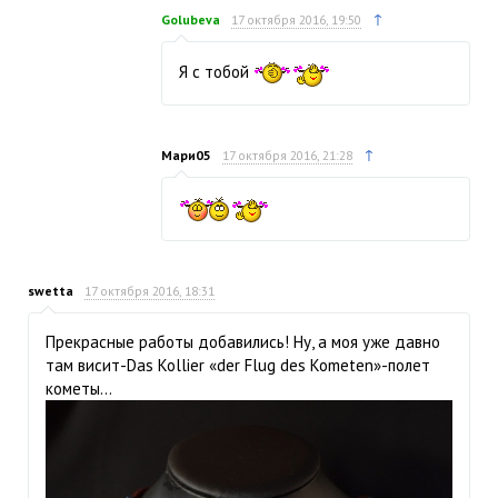
↑
Golubeva
17 октября 2016, 19:50
Я с тобой
↑
Мари05
17 октября 2016, 21:28
swetta
17 октября 2016, 18:31
Прекрасные работы добавились! Ну, а моя уже давно
там висит-Das Kollier «der Flug des Kometen»-полет
кометы…