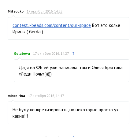
Mitsouko
17 октября 2016, 14:25
contest.i-beads.com/content/our-space
Вот это колье
Ирины ( Gerda )
↑
Golubeva
17 октября 2016, 14:27
Да, я на ФБ ей уже написала, там и Олеся Брютова
«Леди Ночь» )))))
mironirina
17 октября 2016, 14:47
Не буду конкретизировать, но некоторые просто ух
какие!!!