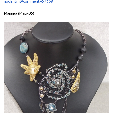
noch.html#comment457368
Марина (Мари05)