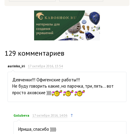
129
комментариев
aurinko_iri
17 октября 2016, 13:54
Девченки!!! Офигенские работы!!!
Не буду говорить какие, но парочка, три, пять… вот
просто аховские ))))
↑
Golubeva
17 октября 2016, 14:06
Ириша, спасибо )))))