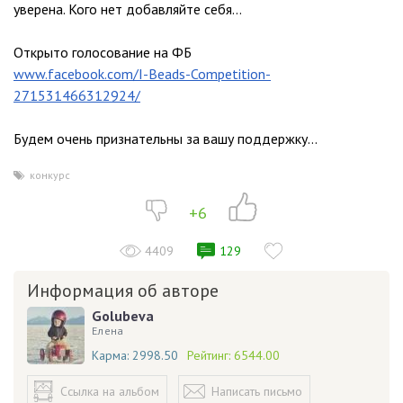
уверена. Кого нет добавляйте себя…
Открыто голосование на ФБ
www.facebook.com/I-Beads-Competition-
271531466312924/
Будем очень признательны за вашу поддержку…
конкурс
+6
4409
129
Информация об авторе
Golubeva
Елена
Карма:
2998.50
Рейтинг:
6544.00
Ссылка на альбом
Написать письмо