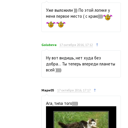
Уже выложили ))) По этой логике у
меня первое место ( с краю))))
↑
Golubeva
17 октября 2016, 17:12
Ну вот видишь, нет худа без
добра… Ты теперь впереди планеты
всей )))))
↑
Мари05
17 октября 2016, 17:17
Ага, типа того)))))