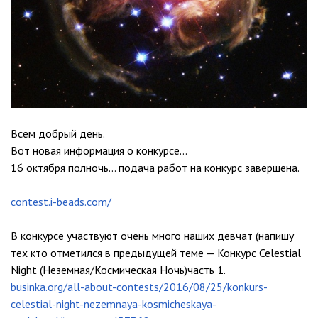
Всем добрый день.
Вот новая информация о конкурсе…
16 октября полночь… подача работ на конкурс завершена.
contest.i-beads.com/
В конкурсе участвуют очень много наших девчат (напишу
тех кто отметился в предыдущей теме — Конкурс Celestial
Night (Неземная/Космическая Ночь)часть 1.
businka.org/all-about-contests/2016/08/25/konkurs-
celestial-night-nezemnaya-kosmicheskaya-