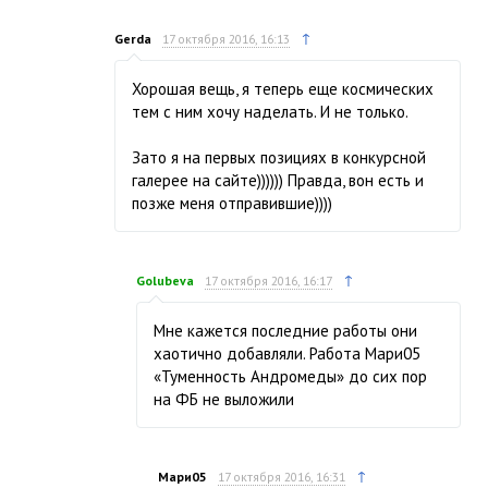
↑
Gerda
17 октября 2016, 16:13
Хорошая вещь, я теперь еще космических
тем с ним хочу наделать. И не только.
Зато я на первых позициях в конкурсной
галерее на сайте)))))) Правда, вон есть и
позже меня отправившие))))
↑
Golubeva
17 октября 2016, 16:17
Мне кажется последние работы они
хаотично добавляли. Работа Мари05
«Туменность Андромеды» до сих пор
на ФБ не выложили
↑
Мари05
17 октября 2016, 16:31