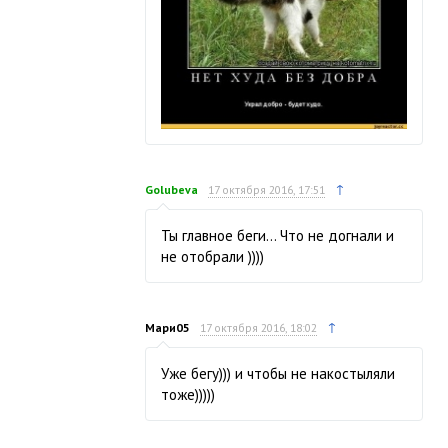
↑
Golubeva
17 октября 2016, 17:51
Ты главное беги… Что не догнали и
не отобрали ))))
↑
Мари05
17 октября 2016, 18:02
Уже бегу))) и чтобы не накостыляли
тоже)))))