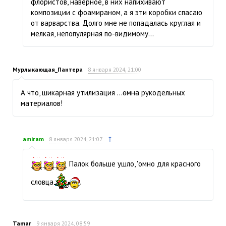
флористов, наверное, в них напихивают
композиции с фоамираном, а я эти коробки спасаю
от варварства. Долго мне не попадалась круглая и
мелкая, непопулярная по-видимому…
Мурлыкающая_Пантера
8 января 2024, 21:00
А что, шикарная утилизация ...
омна
рукодельных
материалов!
↑
amiram
8 января 2024, 21:07
Палок больше ушло, 'омно для красного
словца
Tamar
9 января 2024, 08:59