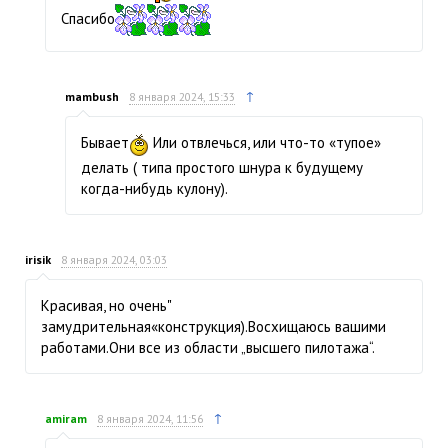
Спасибо
↑
mambush
8 января 2024, 15:33
Бывает
Или отвлечься, или что-то «тупое»
делать ( типа простого шнура к будущему
когда-нибудь кулону).
irisik
8 января 2024, 03:03
Красивая, но очень"
замудрительная«конструкция).Восхищаюсь вашими
работами.Они все из области „высшего пилотажа“.
↑
amiram
8 января 2024, 11:56