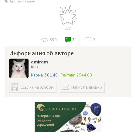
брошь медаль
47
590
21
2
Информация об авторе
amiram
Юля
Карма:
301.40
Рейтинг:
2544.00
Ссылка на альбом
Написать письмо