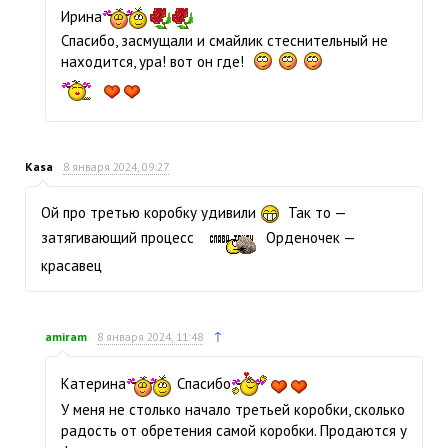
Ирина
Спасибо, засмущали и смайлик стеснительный не
находится, ура! вот он где!
Kasa
8 января 2024, 09:27
Ой про третью коробку удивили
Так то —
затягивающий процесс
Орденочек —
красавец
↑
amiram
8 января 2024, 11:48
Катерина
Спасибо
У меня не столько начало третьей коробки, сколько
радость от обретения самой коробки. Продаются у