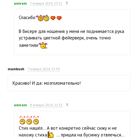
↑
amiram
7 января 2024, 23:31
Спасибо
В бисере для ношения у меня не поднимается рука
устраивать цветной фейерверк, очень точно
заметили
mambush
7 января 2024, 23:59
Красиво! И да: мозголомательно!
↑
amiram
8 января 2024, 11:53
Стих нашёл… А вот конкретно сейчас сижу и не
нахожу стиха
… пришла на бусинку отвлечься…