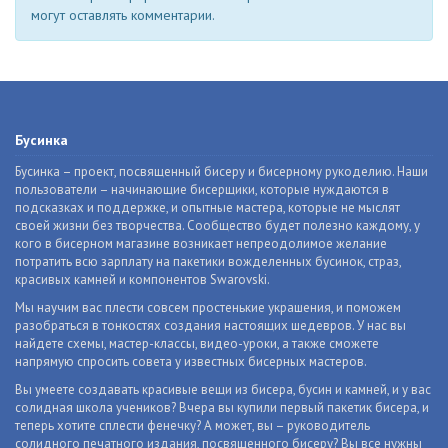
могут оставлять комментарии.
Бусинка
Бусинка – проект, посвященный бисеру и бисерному рукоделию. Наши
пользователи – начинающие бисерщики, которые нуждаются в
подсказках и поддержке, и опытные мастера, которые не мыслят
своей жизни без творчества. Сообщество будет полезно каждому, у
кого в бисерном магазине возникает непреодолимое желание
потратить всю зарплату на пакетики вожделенных бусинок, страз,
красивых камней и компонентов Swarovski.
Мы научим вас плести совсем простенькие украшения, и поможем
разобраться в тонкостях создания настоящих шедевров. У нас вы
найдете схемы, мастер-классы, видео-уроки, а также сможете
напрямую спросить совета у известных бисерных мастеров.
Вы умеете создавать красивые вещи из бисера, бусин и камней, и у вас
солидная школа учеников? Вчера вы купили первый пакетик бисера, и
теперь хотите сплести фенечку? А может, вы – руководитель
солидного печатного издания, посвященного бисеру? Вы все нужны