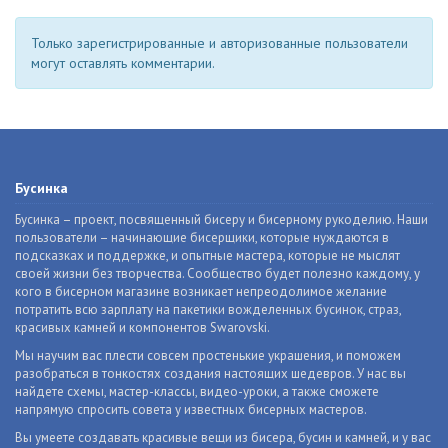
Только зарегистрированные и авторизованные пользователи
могут оставлять комментарии.
Бусинка
Бусинка – проект, посвященный бисеру и бисерному рукоделию. Наши
пользователи – начинающие бисерщики, которые нуждаются в
подсказках и поддержке, и опытные мастера, которые не мыслят
своей жизни без творчества. Сообщество будет полезно каждому, у
кого в бисерном магазине возникает непреодолимое желание
потратить всю зарплату на пакетики вожделенных бусинок, страз,
красивых камней и компонентов Swarovski.
Мы научим вас плести совсем простенькие украшения, и поможем
разобраться в тонкостях создания настоящих шедевров. У нас вы
найдете схемы, мастер-классы, видео-уроки, а также сможете
напрямую спросить совета у известных бисерных мастеров.
Вы умеете создавать красивые вещи из бисера, бусин и камней, и у вас