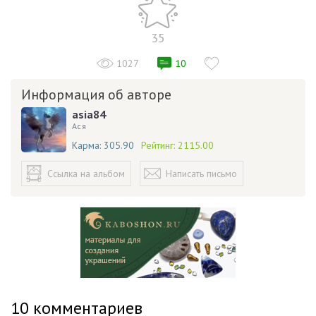
35
1027
10
Информация об авторе
asia84
Ася
Карма:
305.90
Рейтинг:
2115.00
Ссылка на альбом
Написать письмо
10
комментариев