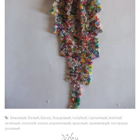
бежевый
,
белый
,
бисер
,
бордовый
,
голубой
,
горчичный
,
жёлтый
,
зелёный
,
золотой
,
колье
,
коричневый
,
красный
,
оранжевый
,
пуговица
,
розовый