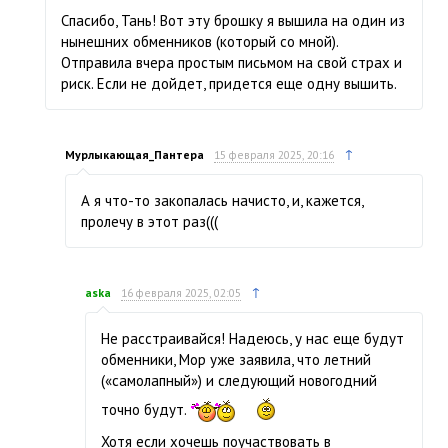
Спасибо, Тань! Вот эту брошку я вышила на один из
нынешних обменников (который со мной).
Отправила вчера простым письмом на свой страх и
риск. Если не дойдет, придется еще одну вышить.
↑
Мурлыкающая_Пантера
15 февраля 2025, 20:16
А я что-то закопалась начисто, и, кажется,
пролечу в этот раз(((
↑
aska
16 февраля 2025, 02:05
Не расстраивайся! Надеюсь, у нас еще будут
обменники, Мор уже заявила, что летний
(«самолапный») и следующий новогодний
точно будут.
Хотя если хочешь поучаствовать в