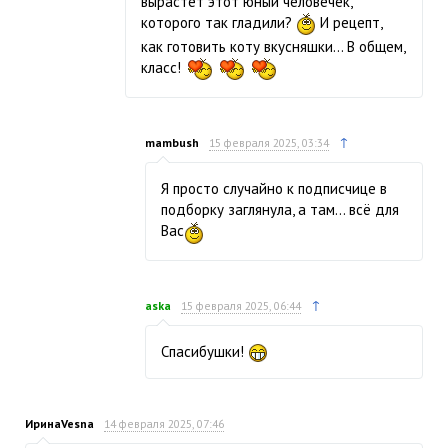
вырастет этот юный человечек,
которого так гладили?
И рецепт,
как готовить коту вкусняшки… В общем,
класс!
↑
mambush
15 февраля 2025, 03:34
Я просто случайно к подписчице в
подборку заглянула, а там… всё для
Вас
↑
aska
15 февраля 2025, 06:44
Спасибушки!
ИринаVesna
14 февраля 2025, 07:46