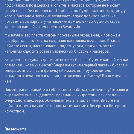
подсказках и поддержке, и опытные мастера, которые не мыслят
своей жизни без творчества. Сообщество будет полезно каждому, у
кого в бисерном магазине возникает непреодолимое желание
потратить всю зарплату на пакетики вожделенных бусинок, страз,
красивых камней и компонентов Swarovski.
Мы научим вас плести совсем простенькие украшения, и поможем
разобраться в тонкостях создания настоящих шедевров. У нас вы
найдете схемы, мастер-классы, видео-уроки, а также сможете
напрямую спросить совета у известных бисерных мастеров.
Вы умеете создавать красивые вещи из бисера, бусин и камней, и у вас
солидная школа учеников? Вчера вы купили первый пакетик бисера, и
теперь хотите сплести фенечку? А может, вы – руководитель
солидного печатного издания, посвященного бисеру? Вы все нужны
нам!
Пишите, рассказывайте о себе и своих работах, комментируйте записи,
выражайте мнение, делитесь приемами и хитростями при создании
очередного шедевра, обменивайтесь впечатлениями. Вместе мы
найдем ответы на любые вопросы, связанные с бисером и бисерным
искусством.
Вы можете