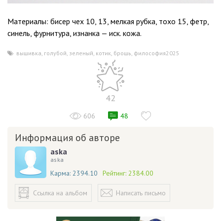
Материалы: бисер чех 10, 13, мелкая рубка, тохо 15, фетр,
синель, фурнитура, изнанка — иск. кожа.
вышивка
,
голубой
,
зеленый
,
котик
,
брошь
,
философия2025
42
606
48
Информация об авторе
aska
aska
Карма:
2394.10
Рейтинг:
2384.00
Ссылка на альбом
Написать письмо