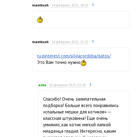
↑
mambush
14 февраля 2025, 18:10
↑
mambush
14 февраля 2025, 23:33
ru.pinterest.com/silviacordoba/gatos/
Это Вам точно нужно
↑
aska
15 февраля 2025, 02:45
Спасибо! Очень залипательная
подборка! Больше всего понравились
«спальные мешки для котиков» —
классная штуковина! Еще очень
умилило, как котик мягкой лапкой
младенца гладил. Интересно, каким