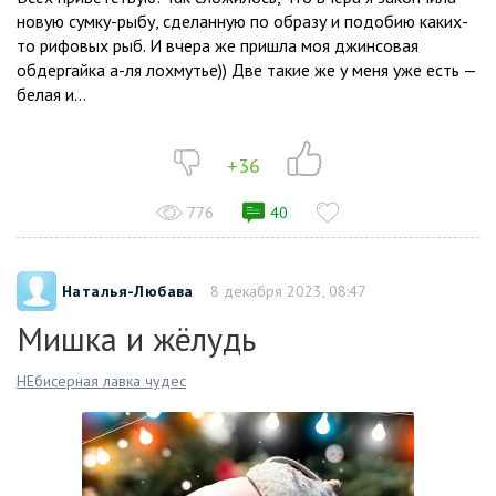
новую сумку-рыбу, сделанную по образу и подобию каких-
то рифовых рыб. И вчера же пришла моя джинсовая
обдергайка а-ля лохмутье)) Две такие же у меня уже есть —
белая и...
+36
776
40
Наталья-Любава
8 декабря 2023, 08:47
Мишка и жёлудь
НЕбисерная лавка чудес