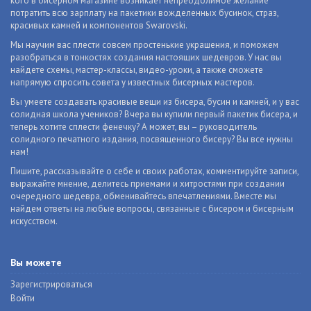
кого в бисерном магазине возникает непреодолимое желание
потратить всю зарплату на пакетики вожделенных бусинок, страз,
красивых камней и компонентов Swarovski.
Мы научим вас плести совсем простенькие украшения, и поможем
разобраться в тонкостях создания настоящих шедевров. У нас вы
найдете схемы, мастер-классы, видео-уроки, а также сможете
напрямую спросить совета у известных бисерных мастеров.
Вы умеете создавать красивые вещи из бисера, бусин и камней, и у вас
солидная школа учеников? Вчера вы купили первый пакетик бисера, и
теперь хотите сплести фенечку? А может, вы – руководитель
солидного печатного издания, посвященного бисеру? Вы все нужны
нам!
Пишите, рассказывайте о себе и своих работах, комментируйте записи,
выражайте мнение, делитесь приемами и хитростями при создании
очередного шедевра, обменивайтесь впечатлениями. Вместе мы
найдем ответы на любые вопросы, связанные с бисером и бисерным
искусством.
Вы можете
Зарегистрироваться
Войти