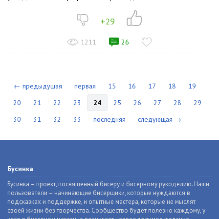
+29
1211
26
← предыдущая
первая
15
16
17
18
19
20
21
22
23
24
25
26
27
28
29
30
31
32
33
последняя
следующая →
Бусинка
Бусинка – проект, посвященный бисеру и бисерному рукоделию. Наши
пользователи – начинающие бисерщики, которые нуждаются в
подсказках и поддержке, и опытные мастера, которые не мыслят
своей жизни без творчества. Сообщество будет полезно каждому, у