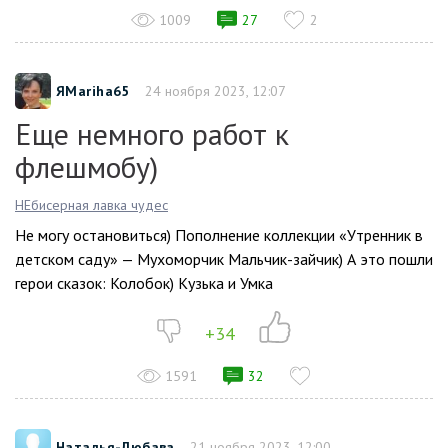
1009
27
2
ЯMariha65
24 ноября 2023, 12:07
Еще немного работ к
флешмобу)
НЕбисерная лавка чудес
Не могу остановиться) Пополнение коллекции «Утренник в
детском саду» — Мухоморчик Мальчик-зайчик) А это пошли
герои сказок: Колобок) Кузька и Умка
+34
1591
32
Наталья-Любава
21 ноября 2023, 12:00