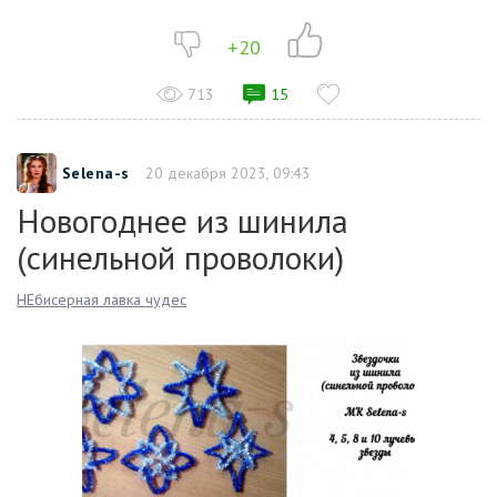
+20
713
15
Selena-s
20 декабря 2023, 09:43
Новогоднее из шинила
(синельной проволоки)
НЕбисерная лавка чудес