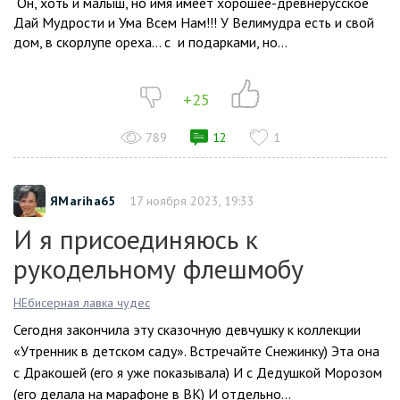
Он, хоть и малыш, но имя имеет хорошее-древнерусское
Дай Мудрости и Ума Всем Нам!!! У Велимудра есть и свой
дом, в скорлупе ореха… с и подарками, но...
+25
789
12
1
ЯMariha65
17 ноября 2023, 19:33
И я присоединяюсь к
рукодельному флешмобу
НЕбисерная лавка чудес
Сегодня закончила эту сказочную девчушку к коллекции
«Утренник в детском саду». Встречайте Снежинку) Эта она
с Дракошей (его я уже показывала) И с Дедушкой Морозом
(его делала на марафоне в ВК) И отдельно...