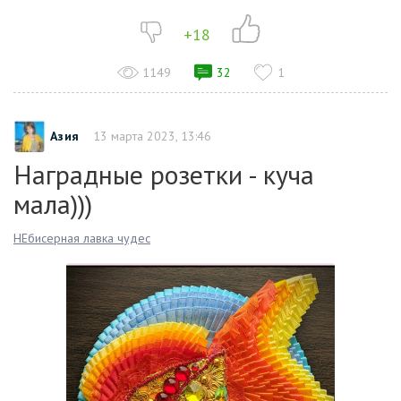
+18
1149
32
1
Азия
13 марта 2023, 13:46
Наградные розетки - куча
мала)))
НЕбисерная лавка чудес