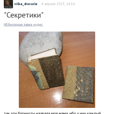
vilka_dvesele
4 апреля 2023, 14:14
"Секретики"
НЕбисерная лавка чудес
так эти блокноты назвала моя мама. ибо у них каждый