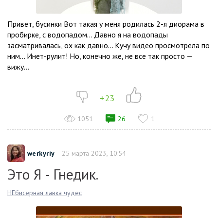
Привет, бусинки Вот такая у меня родилась 2-я диорама в
пробирке, с водопадом… Давно я на водопады
засматривалась, ох как давно… Кучу видео просмотрела по
ним… Инет-рулит! Но, конечно же, не все так просто —
вижу...
+23
1051
26
1
werkyriy
25 марта 2023, 10:54
Это Я - Гнедик.
НЕбисерная лавка чудес