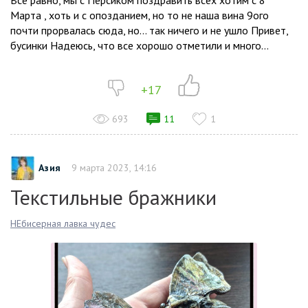
Всё равно, мы с Персиком поздравить всех хотим с 8
Марта , хоть и с опозданием, но то не наша вина 9ого
почти прорвалась сюда, но… так ничего и не ушло Привет,
бусинки Надеюсь, что все хорошо отметили и много...
+17
693
11
1
Азия
9 марта 2023, 14:16
Текстильные бражники
НЕбисерная лавка чудес