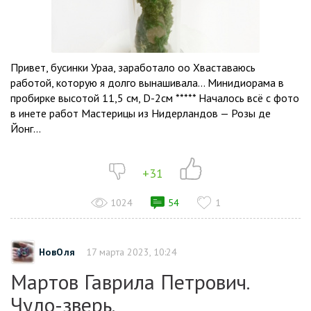
Привет, бусинки Ураа, заработало оо Хваставаюсь
работой, которую я долго вынашивала… Минидиорама в
пробирке высотой 11,5 см, D-2см ***** Началось всё с фото
в инете работ Мастерицы из Нидерландов — Розы де
Йонг...
+31
1024
54
1
НовОля
17 марта 2023, 10:24
Мартов Гаврила Петрович.
Чудо-зверь.