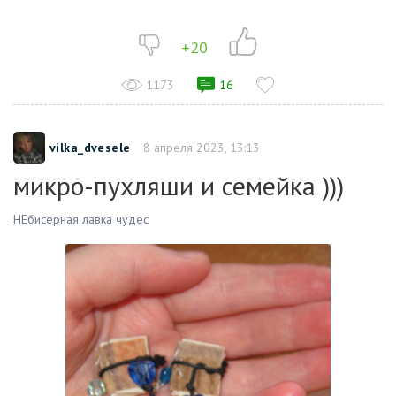
+20
1173
16
vilka_dvesele
8 апреля 2023, 13:13
микро-пухляши и семейка )))
НЕбисерная лавка чудес