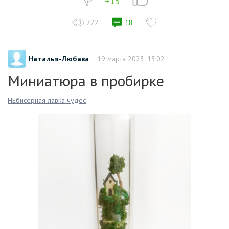
+15
722
18
Наталья-Любава
19 марта 2023, 13:02
Миниатюра в пробирке
НЕбисерная лавка чудес