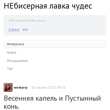
НЕбисерная лавка чудес
7539
читателей, 2402 записи
О блоге
RSS
Интересные
Новые
Обсуждаемые
TOP
werkyriy
10 апреля 2023, 08:55
Весенняя капель и Пустынный
конь.