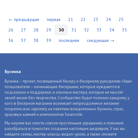
← предыдущая
первая
21
22
23
24
25
26
27
28
29
30
31
32
33
34
35
36
37
38
39
последняя
следующая →
Бусинка
Бусинка – проект, посвященный бисеру и бисерному рукоделию. Наши
пользователи – начинающие бисерщики, которые нуждаются в
подсказках и поддержке, и опытные мастера, которые не мыслят
своей жизни без творчества. Сообщество будет полезно каждому, у
кого в бисерном магазине возникает непреодолимое желание
потратить всю зарплату на пакетики вожделенных бусинок, страз,
красивых камней и компонентов Swarovski.
Мы научим вас плести совсем простенькие украшения, и поможем
разобраться в тонкостях создания настоящих шедевров. У нас вы
найдете схемы, мастер-классы, видео-уроки, а также сможете