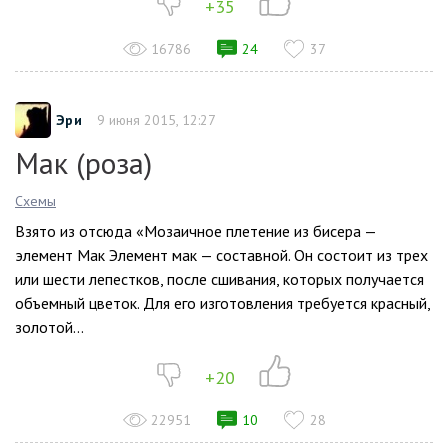
+35
16786
24
37
Эри
9 июня 2015, 12:27
Мак (роза)
Схемы
Взято из отсюда «Мозаичное плетение из бисера —
элемент Мак Элемент мак — составной. Он состоит из трех
или шести лепестков, после сшивания, которых получается
объемный цветок. Для его изготовления требуется красный,
золотой...
+20
22951
10
28