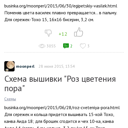
businka.org/moonperl/2015/06/30/egipetskiy-vasilek.html
Поменяв цвета василек плавно превращается… в пальму.
Для сережек-Тохо 15, 16х16 бисерин, 3,2 см.
+12
3055
2
3
moonperl
28 июня 2015, 13:54
Схема вышивки "Роз цветения
пора"
Схемы
businka.org/moonperl/2015/06/28/roz-cveteniya-pora.html
Для сережек и кольца придется вышивать 15-кой Тохо,
канва Аида 18; для брошек сгодится и чех 10-ка, канва