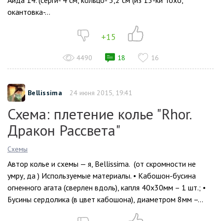
Аида 14. (серги- 4 см, кольцо- 3,2 см (из 15-ки Тохо,
окантовка-...
+15
4490
18
16
Bellissima
24 июня 2015, 19:41
Схема: плетение колье "Rhor.
Дракон Рассвета"
Схемы
Автор колье и схемы — я, Bellissima. (от скромности не
умру, да ) Используемые материалы. • Кабошон-бусина
огненного агата (сверлен вдоль), капля 40х30мм – 1 шт.; •
Бусины сердолика (в цвет кабошона), диаметром 8мм –...