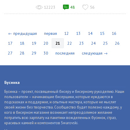
12223
48
56
← предыдущая
первая
12
13
14
15
16
17
18
19
20
21
22
23
24
25
26
27
28
29
30
последняя
следующая →
Бусинка
Бусинка – проект, посвященный бисеру и бисерному рукоделию. Наши
пользователи – начинающие бисерщики, которые нуждаются в
подсказках и поддержке, и опытные мастера, которые не мыслят
своей жизни без творчества. Сообщество будет полезно каждому, у
кого в бисерном магазине возникает непреодолимое желание
потратить всю зарплату на пакетики вожделенных бусинок, страз,
красивых камней и компонентов Swarovski.