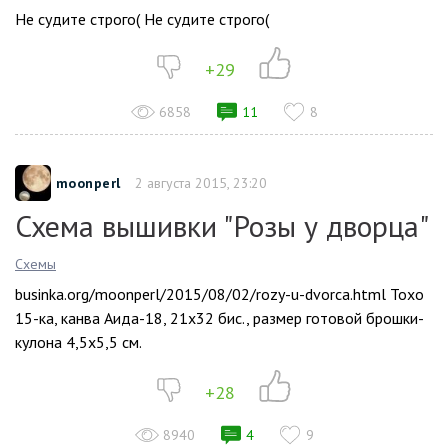
Не судите строго( Не судите строго(
+29
6858
11
8
moonperl
2 августа 2015, 23:20
Схема вышивки "Розы у дворца"
Схемы
businka.org/moonperl/2015/08/02/rozy-u-dvorca.html Тохо
15-ка, канва Аида-18, 21х32 бис., размер готовой брошки-
кулона 4,5х5,5 см.
+28
8940
4
9