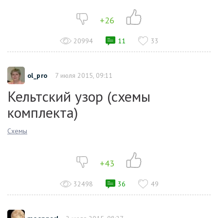
+26
20994
11
33
ol_pro
7 июля 2015, 09:11
Кельтский узор (схемы
комплекта)
Схемы
+43
32498
36
49