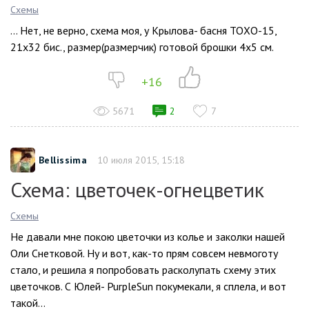
Схемы
… Нет, не верно, схема моя, у Крылова- басня ТОХО-15,
21х32 бис., размер(размерчик) готовой брошки 4х5 см.
+16
5671
2
7
Bellissima
10 июля 2015, 15:18
Схема: цветочек-огнецветик
Схемы
Не давали мне покою цветочки из колье и заколки нашей
Оли Снетковой. Ну и вот, как-то прям совсем невмоготу
стало, и решила я попробовать расколупать схему этих
цветочков. С Юлей- PurpleSun покумекали, я сплела, и вот
такой...