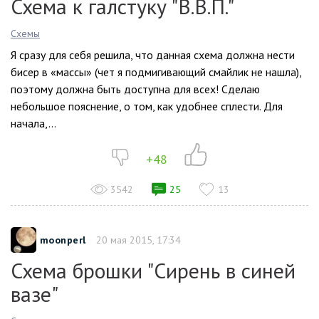
Схема к галстуку "В.В.П."
Схемы
Я сразу для себя решила, что данная схема должна нести
бисер в «массы» (чет я подмигивающий смайлик не нашла),
поэтому должна быть доступна для всех! Сделаю
небольшое пояснение, о том, как удобнее сплести. Для
начала,...
+48
3542
25
13
moonperl
20 мая 2015, 17:34
Схема брошки "Сирень в синей
вазе"