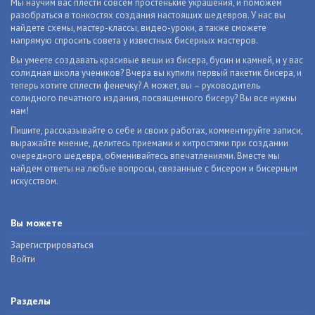
Мы научим вас плести совсем простенькие украшения, и поможем
разобраться в тонкостях создания настоящих шедевров. У нас вы
найдете схемы, мастер-классы, видео-уроки, а также сможете
напрямую спросить совета у известных бисерных мастеров.
Вы умеете создавать красивые вещи из бисера, бусин и камней, и у вас
солидная школа учеников? Вчера вы купили первый пакетик бисера, и
теперь хотите сплести фенечку? А может, вы – руководитель
солидного печатного издания, посвященного бисеру? Вы все нужны
нам!
Пишите, рассказывайте о себе и своих работах, комментируйте записи,
выражайте мнение, делитесь приемами и хитростями при создании
очередного шедевра, обменивайтесь впечатлениями. Вместе мы
найдем ответы на любые вопросы, связанные с бисером и бисерным
искусством.
Вы можете
Зарегистрироваться
Войти
Разделы