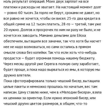
ноль результат операций. Моих двух зарплат на все
платежи и расходы не хватает. На настоящий момент долг
— ровно 60 тысяч. За горло не берут, сроками не давят, но
все равно не хочется, чтобы он висел. 25-го два кредита в
общей сумме на 12 тысяч платить, 28-го — третий, там уже
20 нужно. Долгов и просрочек по ним ни разу не было, и не
хочется их заводить. Маманю деньгами для Ейска
обеспечили, вытащили все заначки, так что хотя бы насчет
нее не надо волноваться, но сами остались в прямом
смысле слова без копейки. Так что если хоть что-нибудь
продастся — будет огромная помощь нашему бюджету.
Через месяц-другой уже Серега в полную силу заработает,
будет проще, а пока надо вырваться из ямы, в которую мы
дружно влетели.
Пока сфотографировала только чешский бисер, вытащила
целые пакеты и немножко прошлась по начатым, вес там
написан. Цену ставлю ниже, чем в «Мелодии бисера», взяла
их ценники за ориентир. Если нужно японский бисер, или
чешский других цветов-размеров, в общем, что-то