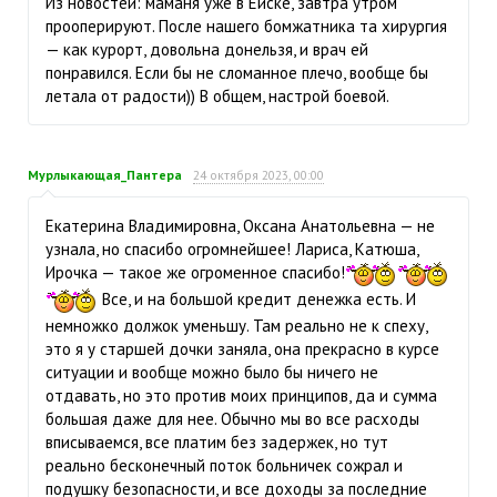
Из новостей: маманя уже в Ейске, завтра утром
прооперируют. После нашего бомжатника та хирургия
— как курорт, довольна донельзя, и врач ей
понравился. Если бы не сломанное плечо, вообще бы
летала от радости)) В общем, настрой боевой.
Мурлыкающая_Пантера
24 октября 2023, 00:00
Екатерина Владимировна, Оксана Анатольевна — не
узнала, но спасибо огромнейшее! Лариса, Катюша,
Ирочка — такое же огроменное спасибо!
Все, и на большой кредит денежка есть. И
немножко должок уменьшу. Там реально не к спеху,
это я у старшей дочки заняла, она прекрасно в курсе
ситуации и вообще можно было бы ничего не
отдавать, но это против моих принципов, да и сумма
большая даже для нее. Обычно мы во все расходы
вписываемся, все платим без задержек, но тут
реально бесконечный поток больничек сожрал и
подушку безопасности, и все доходы за последние