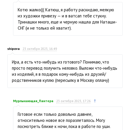
Котю жалко((( Катюш, я работу раскидаю, мелкую
из художки привезу — и в ватсап тебе стукну.
Тринашки много, еще и черную нашла для Наташи-
СНГ (и не только ей хватит).
shipova
23 октября 2023, 16:49
Ира, а есть что-нибудь из готового? Понимаю, что
просто перевод получить неловко. Выложи что-нибудь
из изделий, я в подарок кому-нибудь из друзей/
родственников куплю (пересылку в Москву оплачу)
↑
Мурлыкающая_Пантера
23 октября 2023, 17:26
Готовое если только довольно давнее,
относительно новое все поразлеталось. Могу
посмотреть ближе к ночи, пока в работе по уши.