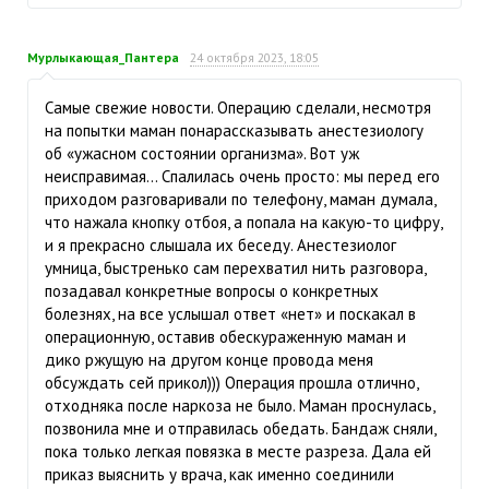
Мурлыкающая_Пантера
24 октября 2023, 18:05
Самые свежие новости. Операцию сделали, несмотря
на попытки маман понарассказывать анестезиологу
об «ужасном состоянии организма». Вот уж
неисправимая… Спалилась очень просто: мы перед его
приходом разговаривали по телефону, маман думала,
что нажала кнопку отбоя, а попала на какую-то цифру,
и я прекрасно слышала их беседу. Анестезиолог
умница, быстренько сам перехватил нить разговора,
позадавал конкретные вопросы о конкретных
болезнях, на все услышал ответ «нет» и поскакал в
операционную, оставив обескураженную маман и
дико ржущую на другом конце провода меня
обсуждать сей прикол))) Операция прошла отлично,
отходняка после наркоза не было. Маман проснулась,
позвонила мне и отправилась обедать. Бандаж сняли,
пока только легкая повязка в месте разреза. Дала ей
приказ выяснить у врача, как именно соединили