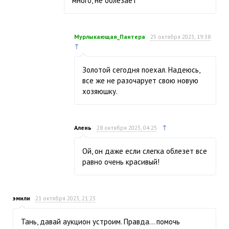
много, не облезает
Мурлыкающая_Пантера
25 октября 2023, 19:38
↑
Золотой сегодня поехал. Надеюсь,
все же не разочарует свою новую
хозяюшку.
↑
Алень
28 октября 2023, 04:25
Ой, он даже если слегка облезет все
равно очень красивый!
эмили
21 октября 2023, 21:23
Тань, давай аукцион устроим. Правда… помочь