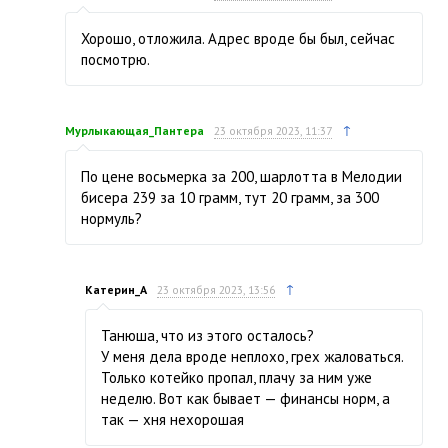
Хорошо, отложила. Адрес вроде бы был, сейчас
посмотрю.
↑
Мурлыкающая_Пантера
23 октября 2023, 11:37
По цене восьмерка за 200, шарлотта в Мелодии
бисера 239 за 10 грамм, тут 20 грамм, за 300
нормуль?
↑
Катерин_А
23 октября 2023, 13:56
Танюша, что из этого осталось?
У меня дела вроде неплохо, грех жаловаться.
Только котейко пропал, плачу за ним уже
неделю. Вот как бывает — финансы норм, а
так — хня нехорошая