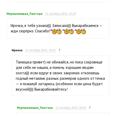
Мурлыкающая_Пантера
21 октября 2023, 19:29
Ирочка, я тебя узнала))) Записала))) Выкарабкаемся —
жди сюрприз. Спасибо!
↑
Иринка
21 октября 2023, 19:53
Танюшка привет) не обижайся, но пока сокровище
для себя не нашла, а помочь хорошим людям
охота))) если вдруг в своих закромах откопаешь
годный металлик разных размеров одного оттенка
— я пожалуй затарюсь (особенно если цена будет
вкусной)))) Выкарабкивайтесь!
↑
Мурлыкающая_Пантера
21 октября 2023, 20:06