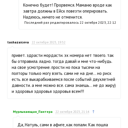
Конечно будет! Прорвемся. Маманю вроде как
завтра должны в Ейск повезти оперировать.
Надеюсь, ничего не отменится.
Последний раз редактировалось
22 октября 2023, 22:12
tashazaiceva
22 октября 2023, 19:52
привет. здрасти мордасти. эх номера нет твоего. так
бы отправила. ладно. тогда давай и мне что-нибудь.
на свое усмотрение. прости но пока тысячи на
полторы только могу взять. сами не на дне… но риск
есть. все выкарабкиваемся после событий двухлетней
давности. а мне можно все. сама знаешь… не до жиру)
и здоровья здоровья здоровья всем!!!
↑
Мурлыкающая_Пантера
22 октября 2023, 21:14
Да, Натуль, сами в афиге, как попали. Как пошла