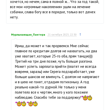
хочется, но нечем, сама в полной ж… Что за год такой,
все мои «огромные накопления» ушли на лечение
собачки, слава богу все в порядке, только вот денех
нету.
↑
Мурлыкающая_Пантера
21 октября 2023, 22:30
Ириш, да может и так прорвемся. Мне сейчас
главное по кредитам долгов не нахватать, на два
уже хватает, которые 25-го оба, прям танцую)))
Третий на три дня позже, чуть больше разгона.
Может успеть зарплата прийти (платят не всегда
вовремя, заразы) или Серега подзаработает, уже
больше шансов не влипнуть. С долгом не напрягают
и в шею не гонят, отдадим потихоньку. А год
реально какой-то дурной. Не только у меня
полетело все к чертям, много у кого похожее
наблюдаю. Спасибо тебе за поддержку!