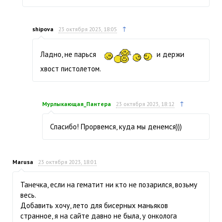
↑
shipova
23 октября 2023, 18:05
Ладно, не парься
и держи
хвост пистолетом.
↑
Мурлыкающая_Пантера
23 октября 2023, 18:12
Спасибо! Прорвемся, куда мы денемся)))
Marusa
23 октября 2023, 18:01
Танечка, если на гематит ни кто не позарился, возьму
весь.
Добавить хочу, лето для бисерных маньяков
странное, я на сайте давно не была, у онколога