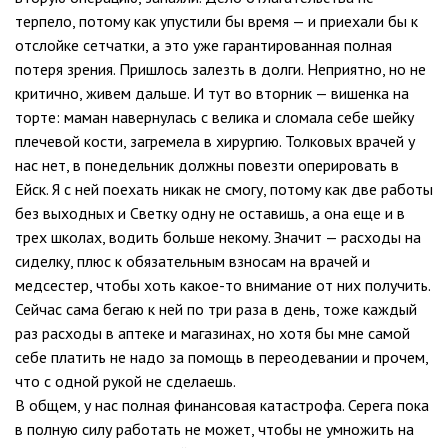
терпело, потому как упустили бы время — и приехали бы к
отслойке сетчатки, а это уже гарантированная полная
потеря зрения. Пришлось залезть в долги. Неприятно, но не
критично, живем дальше. И тут во вторник — вишенка на
торте: маман навернулась с велика и сломала себе шейку
плечевой кости, загремела в хирургию. Толковых врачей у
нас нет, в понедельник должны повезти оперировать в
Ейск. Я с ней поехать никак не смогу, потому как две работы
без выходных и Светку одну не оставишь, а она еще и в
трех школах, водить больше некому. Значит — расходы на
сиделку, плюс к обязательным взносам на врачей и
медсестер, чтобы хоть какое-то внимание от них получить.
Сейчас сама бегаю к ней по три раза в день, тоже каждый
раз расходы в аптеке и магазинах, но хотя бы мне самой
себе платить не надо за помощь в переодевании и прочем,
что с одной рукой не сделаешь.
В общем, у нас полная финансовая катастрофа. Серега пока
в полную силу работать не может, чтобы не умножить на