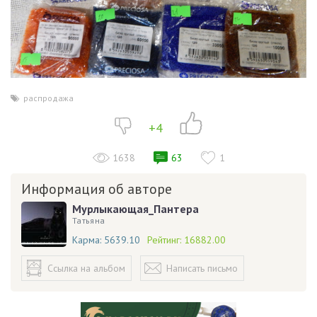
распродажа
+4
1638
63
1
Информация об авторе
Мурлыкающая_Пантера
Татьяна
Карма:
5639.10
Рейтинг:
16882.00
Ссылка на альбом
Написать письмо