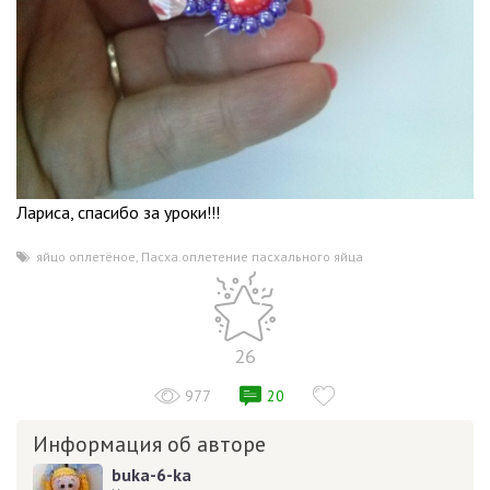
Лариса, спасибо за уроки!!!
яйцо оплетёное
,
Пасха.оплетение пасхального яйца
26
977
20
Информация об авторе
buka-6-ka