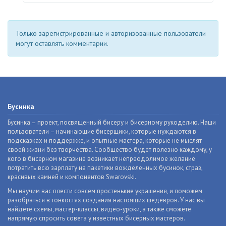
Только зарегистрированные и авторизованные пользователи
могут оставлять комментарии.
Бусинка
Бусинка – проект, посвященный бисеру и бисерному рукоделию. Наши
пользователи – начинающие бисерщики, которые нуждаются в
подсказках и поддержке, и опытные мастера, которые не мыслят
своей жизни без творчества. Сообщество будет полезно каждому, у
кого в бисерном магазине возникает непреодолимое желание
потратить всю зарплату на пакетики вожделенных бусинок, страз,
красивых камней и компонентов Swarovski.
Мы научим вас плести совсем простенькие украшения, и поможем
разобраться в тонкостях создания настоящих шедевров. У нас вы
найдете схемы, мастер-классы, видео-уроки, а также сможете
напрямую спросить совета у известных бисерных мастеров.