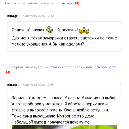
Альбом пользователя oksana
→
Брошь паук
(14)
ninagri
3 августа 2026, 17:10
0
Отличный паучок!
Красавчик!
Для меня такая заморочка ставить застёжки на такие
мелкие украшения. А Вы как сделали?
НЕбисерная лавка чудес
→
Вазочки из пробирок и немного про цветы...
(14)
ninagri
3 августа 2026, 17:05
0
Вариант с камнем — класс! У нас на Урале их на выбор.
А вот пробирок у меня нет. Я обрезаю верхушки и
ставлю в высокие стаканы. Очень люблю петуньки.
Тоже сама выращиваю. Муторное это дело.
Небольшой выход получается почему-то.