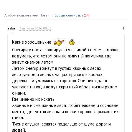
Альбом пользователя Новая
→
Броши снегирьки
(24)
aska
3 августа 2026, 08:55
1
Какие хорошенькие!
Снегири у нас ассоциируются с зимой, снегом — можно
подумать, что летом они не живут. Я погуглила, где
живут снегири летом:
Летом снегири живут в густых хвойных лесах,
лесотундре и лесных чащах, прячась в кронах
деревьев и удаляясь от городов. Они никогда не
улетают на юг, а ведут скрытный образ жизни рядом
с нами.
Где именно их искать
Хвойные и смешанные леса: любят еловые и сосновые
места, где густая листва и ветки хорошо скрывают их
гнезда.
Тихие опушки: селятся подальше от шума дорог и
людей.