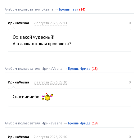
Альбом пользователя oksana
→
Брошь паук
(14)
ИринаVesna
2 августа 2026, 22:11
0
Ох, какой чудесный!
А в лапках какая проволока?
Альбом пользователя ИринаVesna
→
Брошь Ирида
(18)
ИринаVesna
2 августа 2026, 22:10
0
Спасииииибо!
Альбом пользователя ИринаVesna
→
Брошь Ирида
(18)
ИринаVesna
2 августа 2026, 22:10
0