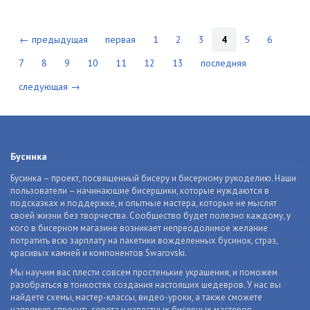
← предыдущая
первая
1
2
3
4
5
6
7
8
9
10
11
12
13
последняя
следующая →
Бусинка
Бусинка – проект, посвященный бисеру и бисерному рукоделию. Наши
пользователи – начинающие бисерщики, которые нуждаются в
подсказках и поддержке, и опытные мастера, которые не мыслят
своей жизни без творчества. Сообщество будет полезно каждому, у
кого в бисерном магазине возникает непреодолимое желание
потратить всю зарплату на пакетики вожделенных бусинок, страз,
красивых камней и компонентов Swarovski.
Мы научим вас плести совсем простенькие украшения, и поможем
разобраться в тонкостях создания настоящих шедевров. У нас вы
найдете схемы, мастер-классы, видео-уроки, а также сможете
напрямую спросить совета у известных бисерных мастеров.