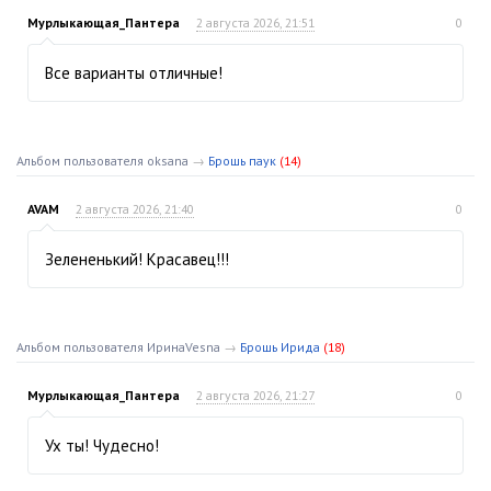
Мурлыкающая_Пантера
2 августа 2026, 21:51
0
Все варианты отличные!
Альбом пользователя oksana
→
Брошь паук
(14)
AVAM
2 августа 2026, 21:40
0
Зелененький! Красавец!!!
Альбом пользователя ИринаVesna
→
Брошь Ирида
(18)
Мурлыкающая_Пантера
2 августа 2026, 21:27
0
Ух ты! Чудесно!