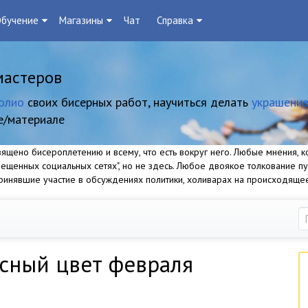
бучение
Магазины
Чат
Справка
мастеров
олио
своих бисерных работ, научиться делать
украшение
е/материале
щено бисероплетению и всему, что есть вокруг него. Любые мнения, ко
прещенных социальных сетях", но не здесь. Любое двоякое толкование п
 принявшие участие в обсуждениях политики, холиварах на происходяще
сный цвет февраля