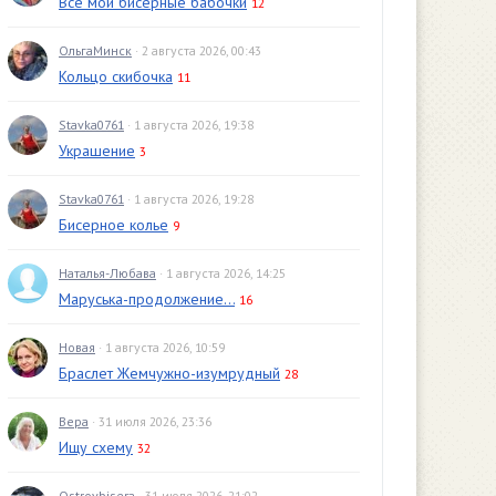
Все мои бисерные бабочки
12
ОльгаМинск
· 2 августа 2026, 00:43
Кольцо скибочка
11
Stavka0761
· 1 августа 2026, 19:38
Украшение
3
Stavka0761
· 1 августа 2026, 19:28
Бисерное колье
9
Наталья-Любава
· 1 августа 2026, 14:25
Маруська-продолжение...
16
Новая
· 1 августа 2026, 10:59
Браслет Жемчужно-изумрудный
28
Вера
· 31 июля 2026, 23:36
Ищу схему
32
Ostrovbisera
· 31 июля 2026, 21:02