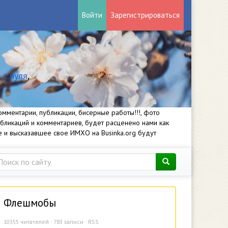
Войти
Зарегистрироваться
 с нуля
,
мментарии, публикации, бисерные работы!!!, фото
убликаций и комментариев, будет расценено нами как
е и высказавшее свое ИМХО на Businka.org будут
Флешмобы
10355
читателей · 783 записи ·
RSS