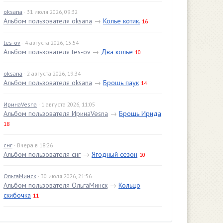
oksana
· 31 июля 2026, 09:32
Альбом пользователя oksana
→
Колье котик.
16
tes-ov
· 4 августа 2026, 13:54
Альбом пользователя tes-ov
→
Два колье
10
oksana
· 2 августа 2026, 19:34
Альбом пользователя oksana
→
Брошь паук
14
ИринаVesna
· 1 августа 2026, 11:05
Альбом пользователя ИринаVesna
→
Брошь Ирида
18
снг
· Вчера в 18:26
Альбом пользователя снг
→
Ягодный сезон
10
ОльгаМинск
· 30 июля 2026, 21:56
Альбом пользователя ОльгаМинск
→
Кольцо
скибочка
11