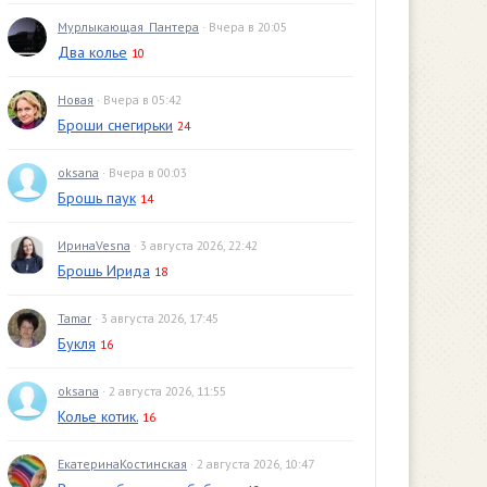
Мурлыкающая_Пантера
· Вчера в 20:05
Два колье
10
Новая
· Вчера в 05:42
Броши снегирьки
24
oksana
· Вчера в 00:03
Брошь паук
14
ИринаVesna
· 3 августа 2026, 22:42
Брошь Ирида
18
Tamar
· 3 августа 2026, 17:45
Букля
16
oksana
· 2 августа 2026, 11:55
Колье котик.
16
ЕкатеринаКостинская
· 2 августа 2026, 10:47