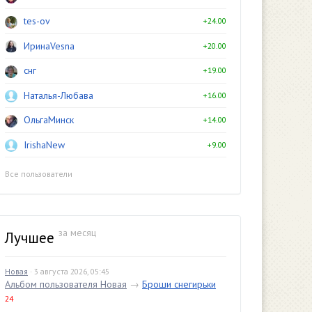
tes-ov
+24.00
ИринаVesna
+20.00
снг
+19.00
Наталья-Любава
+16.00
ОльгаМинск
+14.00
IrishaNew
+9.00
Все пользователи
за месяц
Лучшее
Новая
· 3 августа 2026, 05:45
Альбом пользователя Новая
→
Броши снегирьки
24