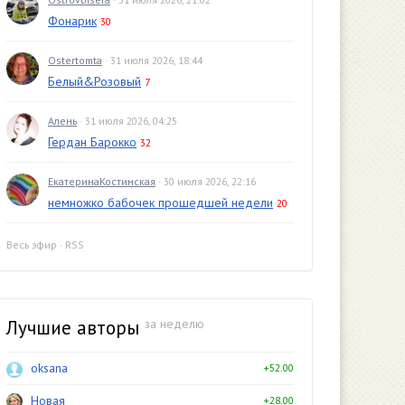
Фонарик
30
Ostertomta
· 31 июля 2026, 18:44
Белый&Розовый
7
Алень
· 31 июля 2026, 04:25
Гердан Барокко
32
ЕкатеринаКостинская
· 30 июля 2026, 22:16
немножко бабочек прошедшей недели
20
Весь эфир
·
RSS
Лучшие авторы
за неделю
oksana
+52.00
Новая
+28.00