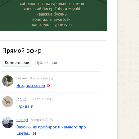
Прямой эфир
Комментарии
Публикации
tes-ov
· 8 часов назад
Ягодный сезон
10
igel_ej
· Вчера в 21:40
Фрида
8
ninagri
· Вчера в 20:29
Вазочки из пробирок и немного про
цветы...
14