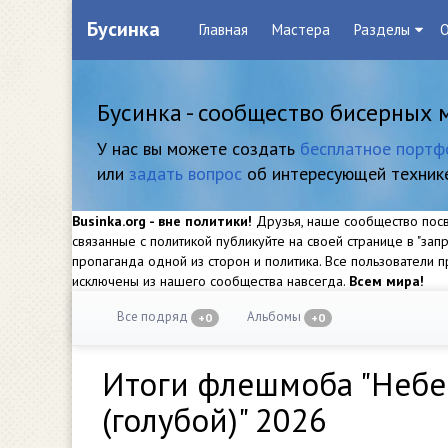
Бусинка
Главная
Мастера
Разделы
О
Бусинка - сообщество бисерных 
У нас вы можете создать
бесплатное портф
или
задать вопрос
об интересующей техник
Businka.org - вне политики!
Друзья, наше сообщество посвя
связанные с политикой публикуйте на своей странице в "за
пропаганда одной из сторон и политика. Все пользователи
исключены из нашего сообщества навсегда.
Всем мира!
Все подряд
Альбомы
+0
+0
Итоги флешмоба "Небе
(голубой)" 2026