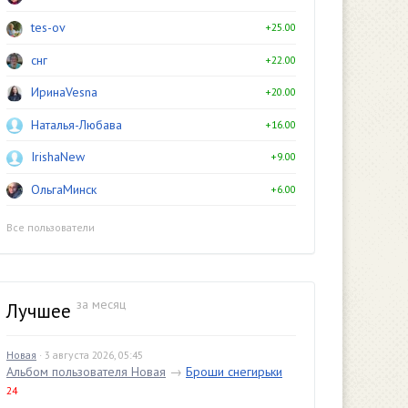
tes-ov
+25.00
снг
+22.00
ИринаVesna
+20.00
Наталья-Любава
+16.00
IrishaNew
+9.00
ОльгаМинск
+6.00
Все пользователи
за месяц
Лучшее
Новая
· 3 августа 2026, 05:45
Альбом пользователя Новая
→
Броши снегирьки
24