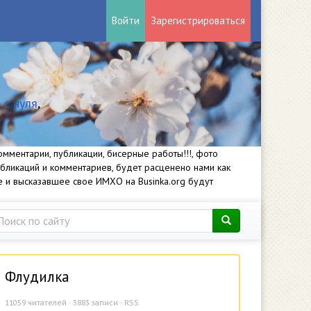
Войти
Зарегистрироваться
 с нуля
,
мментарии, публикации, бисерные работы!!!, фото
убликаций и комментариев, будет расценено нами как
е и высказавшее свое ИМХО на Businka.org будут
Флудилка
11059
читателей · 3883 записи ·
RSS