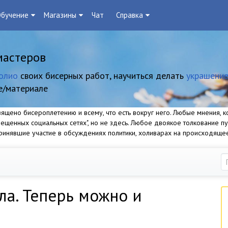
бучение
Магазины
Чат
Справка
мастеров
олио
своих бисерных работ, научиться делать
украшение
е/материале
щено бисероплетению и всему, что есть вокруг него. Любые мнения, ко
прещенных социальных сетях", но не здесь. Любое двоякое толкование п
 принявшие участие в обсуждениях политики, холиварах на происходяще
а. Теперь можно и