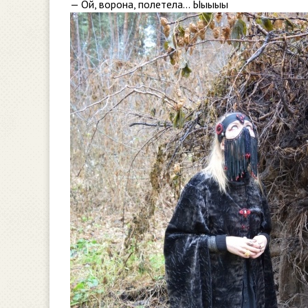
— Ой, ворона, полетела… Ыыыыы