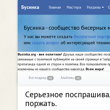
Бусинка
Главная
Мастера
Разделы
О
Бусинка - сообщество бисерных 
У нас вы можете создать
бесплатное портф
или
задать вопрос
об интересующей техник
Businka.org - вне политики!
Друзья, наше сообщество посвя
связанные с политикой публикуйте на своей странице в "за
пропаганда одной из сторон и политика. Все пользователи
исключены из нашего сообщества навсегда.
Всем мира!
Все подряд
Альбомы
+1
+1
Серьезное поспрашивал
поржать.