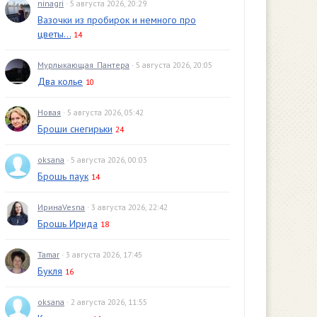
ninagri
· 5 августа 2026, 20:29
Вазочки из пробирок и немного про
цветы...
14
Мурлыкающая_Пантера
· 5 августа 2026, 20:05
Два колье
10
Новая
· 5 августа 2026, 05:42
Броши снегирьки
24
oksana
· 5 августа 2026, 00:03
Брошь паук
14
ИринаVesna
· 3 августа 2026, 22:42
Брошь Ирида
18
Tamar
· 3 августа 2026, 17:45
Букля
16
oksana
· 2 августа 2026, 11:55