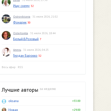
Ищу схему
32
Ostrovbisera
· 31 июля 2026, 21:02
Фонарик
30
Ostertomta
· 31 июля 2026, 18:44
Белый&Розовый
7
Алень
· 31 июля 2026, 04:25
Гердан Барокко
32
Весь эфир
·
RSS
Лучшие авторы
за неделю
oksana
+53.00
Новая
+29.00