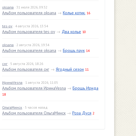
oksana
· 31 июля 2026, 09:32
Альбом пользователя oksana
→
Колье котик.
16
tes-ov
· 4 августа 2026, 13:54
Альбом пользователя tes-ov
→
Два колье
10
oksana
· 2 августа 2026, 19:34
Альбом пользователя oksana
→
Брошь паук
14
снг
· 5 августа 2026, 18:26
Альбом пользователя снг
→
Ягодный сезон
11
ИринаVesna
· 1 августа 2026, 11:05
Альбом пользователя ИринаVesna
→
Брошь Ирида
18
ОльгаМинск
· 5 часов назад
Альбом пользователя ОльгаМинск
→
Роза Дуся
2