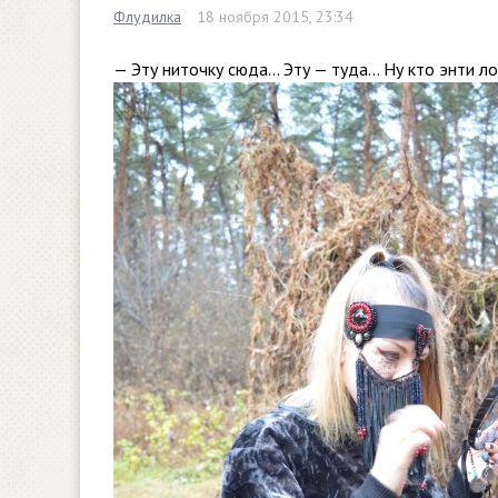
Флудилка
18 ноября 2015, 23:34
— Эту ниточку сюда… Эту — туда… Ну кто энти л