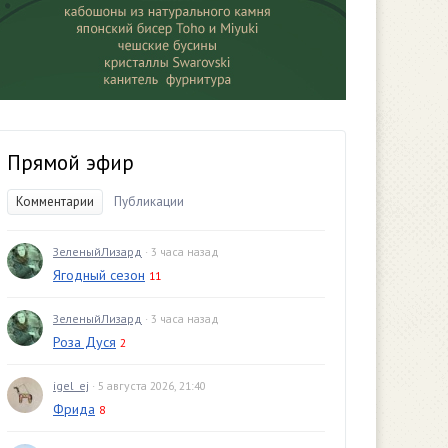
Прямой эфир
Комментарии
Публикации
ЗеленыйЛизард
· 3 часа назад
Ягодный сезон
11
ЗеленыйЛизард
· 3 часа назад
Роза Дуся
2
igel_ej
· 5 августа 2026, 21:40
Фрида
8