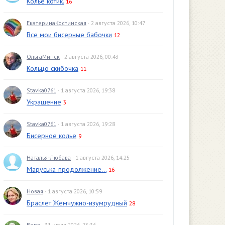
Колье котик.
16
ЕкатеринаКостинская
· 2 августа 2026, 10:47
Все мои бисерные бабочки
12
ОльгаМинск
· 2 августа 2026, 00:43
Кольцо скибочка
11
Stavka0761
· 1 августа 2026, 19:38
Украшение
3
Stavka0761
· 1 августа 2026, 19:28
Бисерное колье
9
Наталья-Любава
· 1 августа 2026, 14:25
Маруська-продолжение...
16
Новая
· 1 августа 2026, 10:59
Браслет Жемчужно-изумрудный
28
Вера
· 31 июля 2026, 23:36