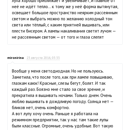
лупа хорошо приближает и увеличивает, и главное от
неё не идёт тепло… к тому же у неё форма вытянутая,
освещает большое пространство неярким рассеянным
светом и выбрать можно по желанию холодный тон
света или тёплый, с каким приятней вышивать, или
плести бисером. А лампы накаливания светят лучом —
не рассеянным светом — от того и глаза слепят
mironirina
23 августа 2016, 03:33
Вообще у меня светодиодная. Но не пользуюсь.
Заметила, что после того, как при лампе повышиваю,
глазкам каюк! Красные, слезы бегут, болят. И так
каждый раз. Боязно мне стало за свое зрение, и
прекратила я вышивать ночами. Только днем. Очень
люблю вышивать в дождливую погоду. Солнца нет —
бликов нет, очень комфортно.
А вот лупу хочу очень. Раньше я работала на
режимном предприятии, так у нас там такие лупы
были классные. Огромные, очень удобные. Вот такую