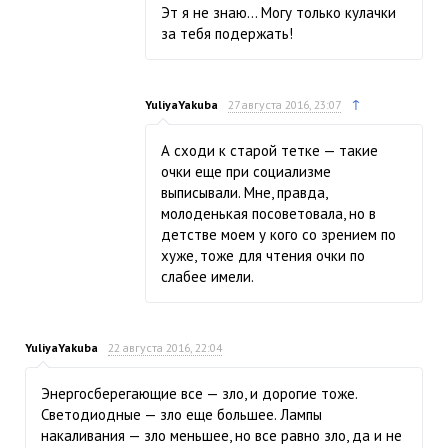
Эт я не знаю… Могу только кулачки
за тебя подержать!
↑
YuliyaYakuba
27 августа 2016, 23:07
А сходи к старой тетке — такие
очки еще при социализме
выписывали. Мне, правда,
молоденькая посоветовала, но в
детстве моем у кого со зрением по
хуже, тоже для чтения очки по
слабее имели.
YuliyaYakuba
22 августа 2016, 22:04
Энергосберегающие все — зло, и дорогие тоже.
Светодиодные — зло еще большее. Лампы
накаливания — зло меньшее, но все равно зло, да и не