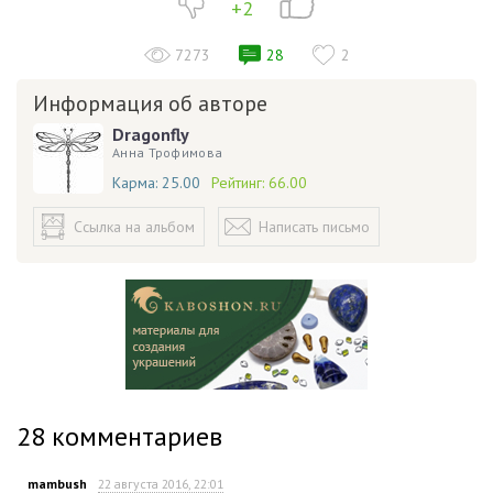
+2
7273
28
2
Информация об авторе
Dragonfly
Анна Трофимова
Карма:
25.00
Рейтинг:
66.00
Ссылка на альбом
Написать письмо
28
комментариев
mambush
22 августа 2016, 22:01