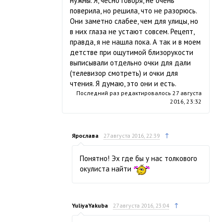
нужны. Я, чесно говоря, не очень
поверила, но решила, что не разорюсь.
Они заметно слабее, чем для улицы, но
в них глаза не устают совсем. Рецепт,
правда, я не нашла пока. А так и в моем
детстве при ощутимой близорукости
выписывали отдельно очки для дали
(телевизор смотреть) и очки для
чтения. Я думаю, это они и есть.
Последний раз редактировалось
27 августа
2016, 23:32
↑
Ярослава
27 августа 2016, 22:39
Понятно! Эх где бы у нас толкового
окулиста найти
↑
YuliyaYakuba
27 августа 2016, 23:04