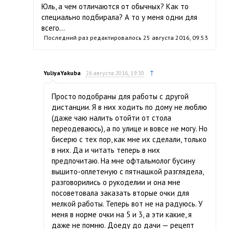
Юль, а чем отличаются от обычных? Как то
специально подбирала? А то у меня одни для
всего…
Последний раз редактировалось
25 августа 2016, 09:53
↑
YuliyaYakuba
26 августа 2016, 19:30
Просто подобраны для работы с другой
дистанции. Я в них ходить по дому не люблю
(даже чаю налить отойти от стола
переодеваюсь), а по улице и вовсе не могу. Но
бисерю с тех пор, как мне их сделали, только
в них. Да и читать теперь в них
предпочитаю. На мне офтальмолог бусину
вышито-оплетеную с пятнашкой разглядела,
разговорились о рукоделии и она мне
посоветовала заказать вторые очки для
мелкой работы. Теперь вот не на радуюсь. У
меня в норме очки на 5 и 3, а эти какие, я
даже не помню. Доеду до дачи — рецепт