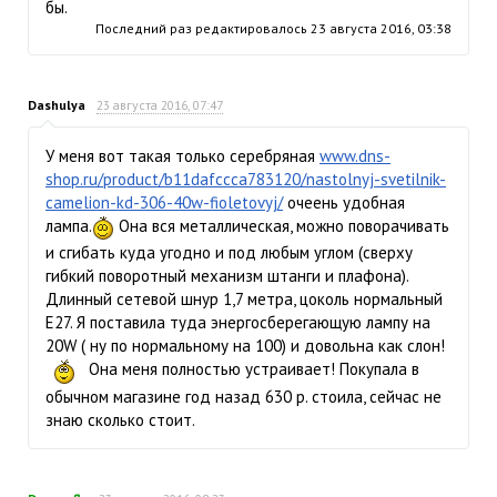
бы.
Последний раз редактировалось
23 августа 2016, 03:38
Dashulya
23 августа 2016, 07:47
У меня вот такая только серебряная
www.dns-
shop.ru/product/b11dafccca783120/nastolnyj-svetilnik-
camelion-kd-306-40w-fioletovyj/
очеень удобная
лампа.
Она вся металлическая, можно поворачивать
и сгибать куда угодно и под любым углом (сверху
гибкий поворотный механизм штанги и плафона).
Длинный сетевой шнур 1,7 метра, цоколь нормальный
Е27. Я поставила туда энергосберегающую лампу на
20W ( ну по нормальному на 100) и довольна как слон!
Она меня полностью устраивает! Покупала в
обычном магазине год назад 630 р. стоила, сейчас не
знаю сколько стоит.