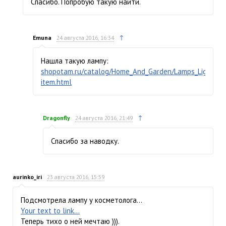
Спасибо. Попробую такую найти.
↑
Emuna
24 августа 2016, 16:34
Нашла такую лампу:
shopotam.ru/catalog/Home_And_Garden/Lamps_Lighting_
item.html
↑
Dragonfly
24 августа 2016, 21:49
Спасибо за наводку.
aurinko_iri
23 августа 2016, 15:59
Подсмотрела лампу у косметолога…
Your text to link...
Теперь тихо о ней мечтаю ))).