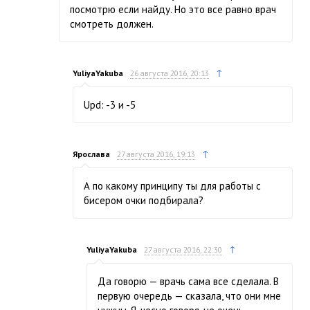
посмотрю если найду. Но это все равно врач
смотреть должен.
↑
YuliyaYakuba
26 августа 2016, 20:13
Upd: -3 и -5
↑
Ярослава
27 августа 2016, 19:13
А по какому принципу ты для работы с
бисером очки подбирала?
↑
YuliyaYakuba
27 августа 2016, 22:30
Да говорю — врачь сама все сделала. В
первую очередь — сказала, что они мне