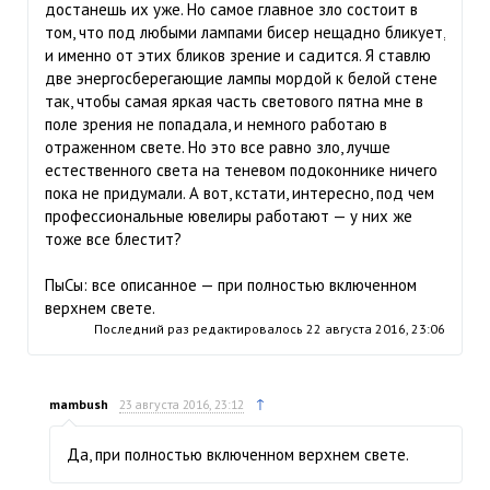
достанешь их уже. Но самое главное зло состоит в
том, что под любыми лампами бисер нещадно бликует,
и именно от этих бликов зрение и садится. Я ставлю
две энергосберегающие лампы мордой к белой стене
так, чтобы самая яркая часть светового пятна мне в
поле зрения не попадала, и немного работаю в
отраженном свете. Но это все равно зло, лучше
естественного света на теневом подоконнике ничего
пока не придумали. А вот, кстати, интересно, под чем
профессиональные ювелиры работают — у них же
тоже все блестит?
ПыСы: все описанное — при полностью включенном
верхнем свете.
Последний раз редактировалось
22 августа 2016, 23:06
↑
mambush
23 августа 2016, 23:12
Да, при полностью включенном верхнем свете.