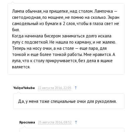
Лампа обычная, на прищепке, над столом. Лампочка —
светодиодная, по мощнее, не помню на сколько. Экран
самодельный из бумаги в 2 слоя, чтобы в глаза свет не
бил.
Когда начинала бисером заниматься долго искала
лупу с подсветкой. Не нашла по карману, и не жалею.
Теперь на носу очки, а на столе — еще пара, для
тонкой и еще более тонкой работы. Мне нравится. А
лупа, что к столу прикручивается, без дела в ящике
валяется.
↑
YuliyaYakuba
22 августа 2016, 22:05
Да, у меня тоже специальные очки для рукоделия.
↑
Ярослава
25 августа 2016, 08:52