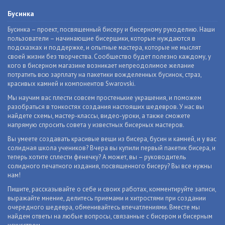
Бусинка
Бусинка – проект, посвященный бисеру и бисерному рукоделию. Наши
пользователи – начинающие бисерщики, которые нуждаются в
подсказках и поддержке, и опытные мастера, которые не мыслят
своей жизни без творчества. Сообщество будет полезно каждому, у
кого в бисерном магазине возникает непреодолимое желание
потратить всю зарплату на пакетики вожделенных бусинок, страз,
красивых камней и компонентов Swarovski.
Мы научим вас плести совсем простенькие украшения, и поможем
разобраться в тонкостях создания настоящих шедевров. У нас вы
найдете схемы, мастер-классы, видео-уроки, а также сможете
напрямую спросить совета у известных бисерных мастеров.
Вы умеете создавать красивые вещи из бисера, бусин и камней, и у вас
солидная школа учеников? Вчера вы купили первый пакетик бисера, и
теперь хотите сплести фенечку? А может, вы – руководитель
солидного печатного издания, посвященного бисеру? Вы все нужны
нам!
Пишите, рассказывайте о себе и своих работах, комментируйте записи,
выражайте мнение, делитесь приемами и хитростями при создании
очередного шедевра, обменивайтесь впечатлениями. Вместе мы
найдем ответы на любые вопросы, связанные с бисером и бисерным