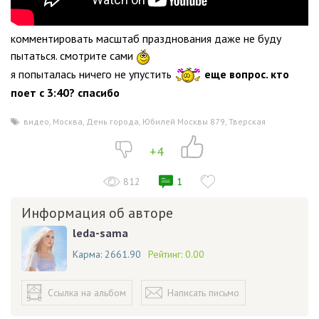
комментировать масштаб празднования даже не буду
пытаться. смотрите сами
я попыталась ничего не упустить
еще вопрос. кто
поет с 3:40? спасибо
видео
,
Москва
,
День города
,
Юбилей Москвы 879
,
Тверская
+4
812
1
Информация об авторе
leda-sama
Карма:
2661.90
Рейтинг:
0.00
Ссылка на альбом
Написать письмо