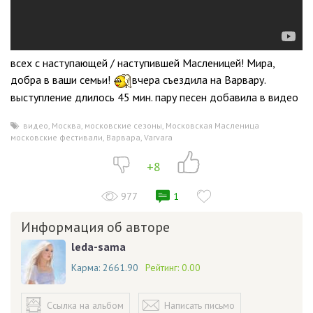
всех с наступающей / наступившей Масленицей! Мира,
добра в ваши семьи!
вчера съездила на Варвару.
выступление длилось 45 мин. пару песен добавила в видео
видео
,
Москва
,
московские сезоны
,
Московская Масленица
,
московские фестивали
,
Варвара
,
Varvara
+8
977
1
Информация об авторе
leda-sama
Карма:
2661.90
Рейтинг:
0.00
Ссылка на альбом
Написать письмо