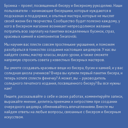
Бусинка – проект, посвященный бисеру и бисерному рукоделию. Наши
пользователи – начинающие бисерщики, которые нуждаются в
подсказках и поддержке, и опытные мастера, которые не мыслят
своей жизни без творчества. Сообщество будет полезно каждому, у
кого в бисерном магазине возникает непреодолимое желание
потратить всю зарплату на пакетики вожделенных бусинок, страз,
красивых камней и компонентов Swarovski.
Мы научим вас плести совсем простенькие украшения, и поможем
разобраться в тонкостях создания настоящих шедевров. У нас вы
найдете схемы, мастер-классы, видео-уроки, а также сможете
напрямую спросить совета у известных бисерных мастеров.
Вы умеете создавать красивые вещи из бисера, бусин и камней, и у вас
солидная школа учеников? Вчера вы купили первый пакетик бисера, и
теперь хотите сплести фенечку? А может, вы – руководитель
солидного печатного издания, посвященного бисеру? Вы все нужны
нам!
Пишите, рассказывайте о себе и своих работах, комментируйте записи,
выражайте мнение, делитесь приемами и хитростями при создании
очередного шедевра, обменивайтесь впечатлениями. Вместе мы
найдем ответы на любые вопросы, связанные с бисером и бисерным
искусством.