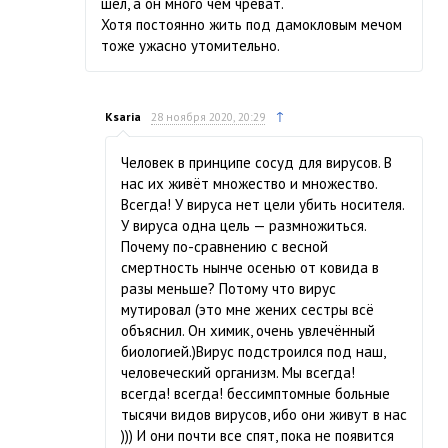
шел, а он много чем чреват.
Хотя постоянно жить под дамокловым мечом
тоже ужасно утомительно.
↑
Ksaria
28 ноября 2020, 20:29
Человек в принципе сосуд для вирусов. В
нас их живёт множество и множество.
Всегда! У вируса нет цели убить носителя.
У вируса одна цель — размножиться.
Почему по-сравнению с весной
смертность нынче осенью от ковида в
разы меньше? Потому что вирус
мутировал (это мне жених сестры всё
объяснил. Он химик, очень увлечённый
биологией.)Вирус подстроился под наш,
человеческий организм. Мы всегда!
всегда! всегда! бессимптомные больные
тысячи видов вирусов, ибо они живут в нас
))) И они почти все спят, пока не появится