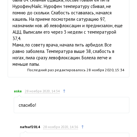
Нурофен/Найс. Нурофен температуру сбивал, не
помню до скольки. Слабость оставалась, начался
кашель. На приеме посмотрели сатурацию 97,
назначили нов. аб левофлоксацин и преднизалон, еще
АЦЦ. Выписали его через 3 недели с температурой
37,4.
Мама, по совету врача, начала пить арбидол. Все
равно заболела. Температура выше 38, слабость в
ногах, пила сразу левофлоксацин. Болела легче и
меньше папы.
Последний раз редактировалось
28 ноября 2020, 15:34
↑
aska
28 ноября 2020, 14:34
спасибо!
↑
nafnaf2014
28 ноября 2020, 14:36