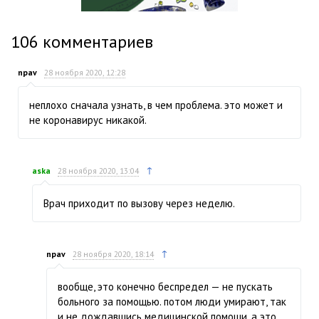
106
комментариев
npav
28 ноября 2020, 12:28
неплохо сначала узнать, в чем проблема. это может и
не коронавирус никакой.
↑
aska
28 ноября 2020, 13:04
Врач приходит по вызову через неделю.
↑
npav
28 ноября 2020, 18:14
вообще, это конечно беспредел — не пускать
больного за помощью. потом люди умирают, так
и не дождавшись медицинской помощи, а это