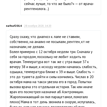
сейчас лучше, то что же было?» — от врача-
рентгенолога...)
nafnaf2014
28 ноября 2020, 14:20
Сразу скажу, что диагноз к. папе не ставили,
собственно, на анализ не посылали, рентген, кт не
назначали, не делали.
Болел примерно с 12 октября недели три. Сначала у
себя за городом, поскольку не любит ходить по
врачам. Температура вот так же с утра выше 37 к
вечеру 38 и выше, к исходу недели началась слабость,
одышка, температура ближе к 39 и выше. Слабость —
это до туалета дойти и силы кончились. Числах в 20
октября мама на такси увезла его в город. Попытки
вызова врача это отдельная история. Так или иначе
врач его посмотрел назначил аб Азитромицин.
Жаропонижающий он пил парацетамол, помогало
плохо( Мама в тот день звонила в скорую, испугалась,
была оч. сильная одышка, посоветовали ей пить