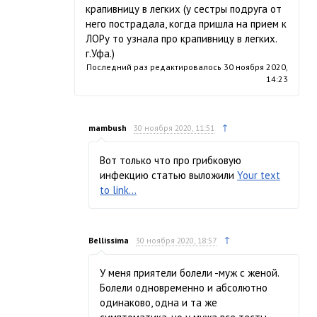
крапивницу в легких (у сестры подруга от
него пострадала, когда пришла на прием к
ЛОРу то узнала про крапивницу в легких.
г.Уфа.)
Последний раз редактировалось
30 ноября 2020,
14:23
↑
mambush
30 ноября 2020, 11:51
Вот только что про грибковую
инфекцию статью выложили
Your text
to link...
↑
Bellissima
30 ноября 2020, 18:57
У меня приятели болели -муж с женой.
Болели одновременно и абсолютно
одинаково, одна и та же