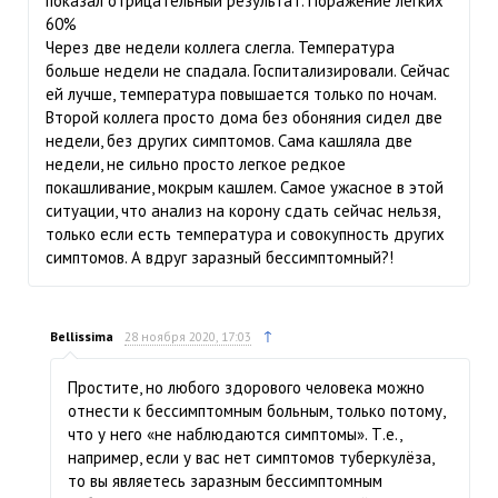
показал отрицательный результат. Поражение легких
60%
Через две недели коллега слегла. Температура
больше недели не спадала. Госпитализировали. Сейчас
ей лучше, температура повышается только по ночам.
Второй коллега просто дома без обоняния сидел две
недели, без других симптомов. Сама кашляла две
недели, не сильно просто легкое редкое
покашливание, мокрым кашлем. Самое ужасное в этой
ситуации, что анализ на корону сдать сейчас нельзя,
только если есть температура и совокупность других
симптомов. А вдруг заразный бессимптомный?!
↑
Bellissima
28 ноября 2020, 17:03
Простите, но любого здорового человека можно
отнести к бессимптомным больным, только потому,
что у него «не наблюдаются симптомы». Т.е.,
например, если у вас нет симптомов туберкулёза,
то вы являетесь заразным бессимптомным