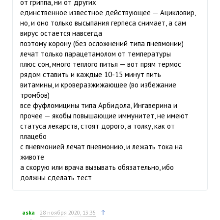
от гриппа, ни от других
единственное известное действующее — Ацикловир,
но, и оно только высыпания герпеса снимает, а сам
вирус остается навсегда
поэтому корону (без осложнений типа пневмонии)
лечат только парацетамолом от температуры
плюс сон, много теплого питья — вот прям термос
рядом ставить и каждые 10-15 минут пить
витамины, и кроверазжижающее (во избежание
тромбов)
все фуфломицины типа Арбидола, Ингаверина и
прочее — якобы повышающие иммунитет, не имеют
статуса лекарств, стоят дорого, а толку, как от
плацебо
с пневмонией лечат пневмонию, и лежать тока на
животе
а скорую или врача вызывать обязательно, ибо
должны сделать тест
↑
aska
28 ноября 2020, 13:35