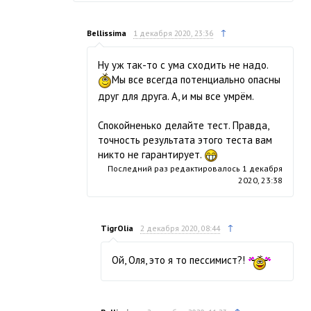
↑
Bellissima
1 декабря 2020, 23:36
Ну уж так-то с ума сходить не надо.
Мы все всегда потенциально опасны
друг для друга. А, и мы все умрём.
Спокойненько делайте тест. Правда,
точность результата этого теста вам
никто не гарантирует.
Последний раз редактировалось
1 декабря
2020, 23:38
↑
TigrOlia
2 декабря 2020, 08:44
Ой, Оля, это я то пессимист?!