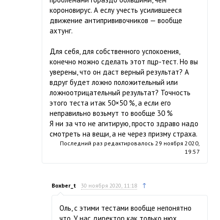
короновирус. А еслу учесть усилившееся
движение антипрививочников — вообще
ахтунг.
Для себя, для собственного успокоения,
конечно можно сделать этот пцр-тест. Но вы
уверены, что он даст верный результат? А
вдруг будет ложно положительный или
ложноотрицательный результат? Точность
этого теста итак 50×50 %, а если его
неправильно возьмут то вообще 30 %
Я ни за что не агитирую, просто здраво надо
смотреть на вещи, а не через призму страха.
Последний раз редактировалось
29 ноября 2020,
19:57
↑
Boxber_t
30 ноября 2020, 11:18
Оль, с этими тестами вообще непонятно
что. У нас директор как только нюх