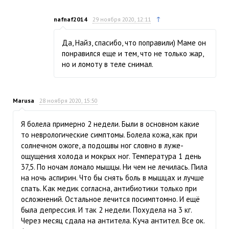
↑
nafnaf2014
29 ноября 2020, 12:11
Да, Найз, спасибо, что поправили) Маме он
понравился еще и тем, что не только жар,
но и ломоту в теле снимал.
Marusa
28 ноября 2020, 15:50
Я болела примерно 2 недели. Были в основном какие
то неврологические симптомы. Болела кожа, как при
солнечном ожоге, а подошвы ног словно в луже-
ощущения холода и мокрых ног. Температура 1 день
37,5. По ночам ломало мышцы. Ни чем не лечилась. Пила
на ночь аспирин. Что бы снять боль в мышцах и лучше
спать. Как медик согласна, антибиотики только при
осложнений. Остальное лечится посимптомно. И ещё
была депрессия. И так 2 недели. Похудела на 3 кг.
Через месяц сдала на антитела. Куча антител. Все ок.