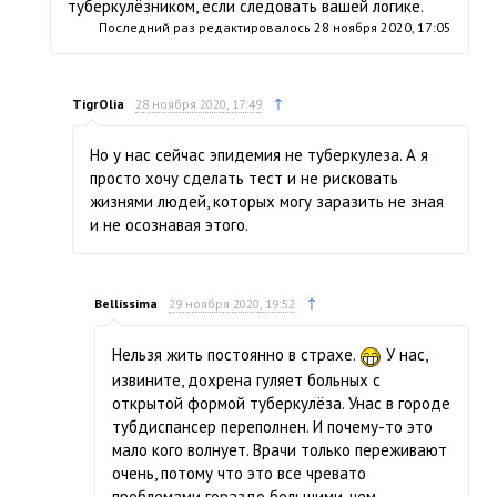
туберкулёзником, если следовать вашей логике.
Последний раз редактировалось
28 ноября 2020, 17:05
↑
TigrOlia
28 ноября 2020, 17:49
Но у нас сейчас эпидемия не туберкулеза. А я
просто хочу сделать тест и не рисковать
жизнями людей, которых могу заразить не зная
и не осознавая этого.
↑
Bellissima
29 ноября 2020, 19:52
Нельзя жить постоянно в страхе.
У нас,
извините, дохрена гуляет больных с
открытой формой туберкулёза. Унас в городе
тубдиспансер переполнен. И почему-то это
мало кого волнует. Врачи только переживают
очень, потому что это все чревато
проблемами гораздо большими, чем