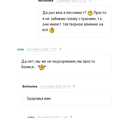
↑
Bellissima
2 декабря 2020, 11:23
Да раз веж я пессимист?
Просто
я не забиваю голову страхами, т.к.
они имеют тлетворное влияние на
всё
↑
aska
28 ноября 2020, 17:53
Да нет, мы же не подозреваем, мы просто
боимся…
↑
Bellissima
29 ноября 2020, 20:14
Здоровья вам.
↑
aska
29 ноября 2020, 22:49