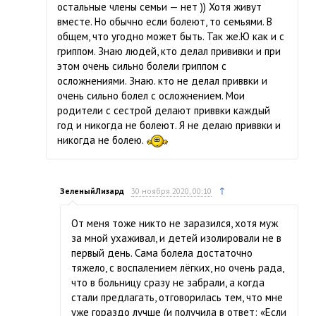
остальные члены семьи — нет )) Хотя живут
вместе. Но обычно если болеют, то семьями. В
общем, что угодно может быть. Так же.Ю как и с
гриппом. Знаю людей, кто делал прививки и при
этом очень сильно болели гриппом с
осложнениями. Знаю. кто не делал приввки и
очень сильно болел с осложнением. Мои
родители с сестрой делают приввки каждый
год и никогда не болеют. Я не делаю приввки и
никогда не болею.
↑
ЗеленыйЛизард
30 ноября 2020, 00:10
От меня тоже никто не заразился, хотя муж
за мной ухаживал, и детей изолировали не в
первый день. Сама болела достаточно
тяжело, с воспалением лёгких, но очень рада,
что в больницу сразу не забрали, а когда
стали предлагать, отговорилась тем, что мне
уже гораздо лучше (и получила в ответ: «Если