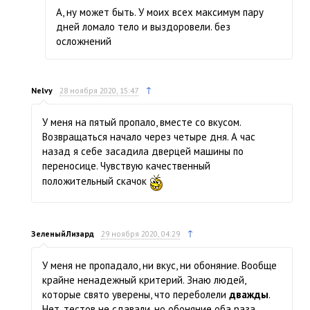
А, ну может быть. У моих всех максимум пару
дней ломало тело и выздоровели. без
осложнений
↑
Nelvy
28 ноября 2020, 15:47
У меня на пятый пропало, вместе со вкусом.
Возвращаться начало через четыре дня. А час
назад я себе засадила дверцей машины по
переносице. Чувствую качественный
положительный скачок
↑
ЗеленыйЛизард
29 ноября 2020, 04:29
У меня не пропадало, ни вкус, ни обоняние. Вообще
крайне ненадежный критерий. Знаю людей,
которые свято уверены, что переболели
дважды
.
Нет, тестов не сдавали, но обоняние оба раза