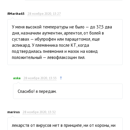
ЯMariha65
28 ноября 2020, 13:27
У меня высокой температуры не было — до 37,5 два
дня, назначили аугментин, арпентол, от болей в
суставах — ибупрофен или парацетомол, еще
аспикард. У племянника после КТ, когда
подтвердилась пневмония и мазок на ковид
положительный — левофлаксоцин пил.
↑
aska
28 ноября 2020, 13:33
Спасибо! я передам.
marirus
28 ноября 2020, 13:32
лекарств от вирусов нет в принципе, ни от короны, ни