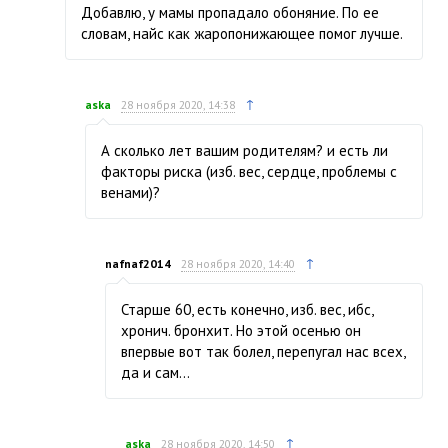
Добавлю, у мамы пропадало обоняние. По ее
словам, найс как жаропонижающее помог лучше.
↑
aska
28 ноября 2020, 14:38
А сколько лет вашим родителям? и есть ли
факторы риска (изб. вес, сердце, проблемы с
венами)?
↑
nafnaf2014
28 ноября 2020, 14:40
Старше 60, есть конечно, изб. вес, ибс,
хронич. бронхит. Но этой осенью он
впервые вот так болел, перепугал нас всех,
да и сам…
↑
aska
28 ноября 2020, 14:50