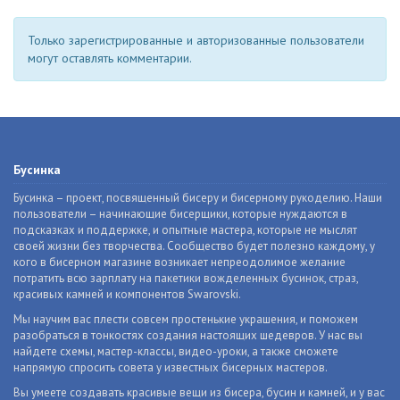
Только зарегистрированные и авторизованные пользователи
могут оставлять комментарии.
Бусинка
Бусинка – проект, посвященный бисеру и бисерному рукоделию. Наши
пользователи – начинающие бисерщики, которые нуждаются в
подсказках и поддержке, и опытные мастера, которые не мыслят
своей жизни без творчества. Сообщество будет полезно каждому, у
кого в бисерном магазине возникает непреодолимое желание
потратить всю зарплату на пакетики вожделенных бусинок, страз,
красивых камней и компонентов Swarovski.
Мы научим вас плести совсем простенькие украшения, и поможем
разобраться в тонкостях создания настоящих шедевров. У нас вы
найдете схемы, мастер-классы, видео-уроки, а также сможете
напрямую спросить совета у известных бисерных мастеров.
Вы умеете создавать красивые вещи из бисера, бусин и камней, и у вас