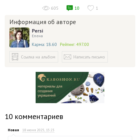
605
10
1
Информация об авторе
Persi
Елена
Карма:
18.60
Рейтинг:
497.00
Ссылка на альбом
Написать письмо
10
комментариев
Новая
18 июня 2025, 15:23