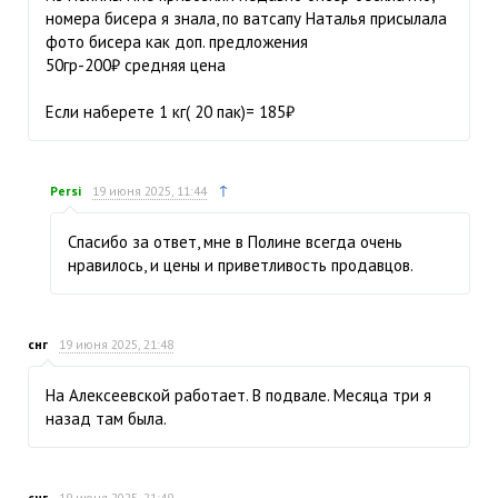
номера бисера я знала, по ватсапу Наталья присылала
фото бисера как доп. предложения
50гр-200₽ средняя цена
Если наберете 1 кг( 20 пак)= 185₽
↑
Persi
19 июня 2025, 11:44
Спасибо за ответ, мне в Полине всегда очень
нравилось, и цены и приветливость продавцов.
снг
19 июня 2025, 21:48
На Алексеевской работает. В подвале. Месяца три я
назад там была.
снг
19 июня 2025, 21:49