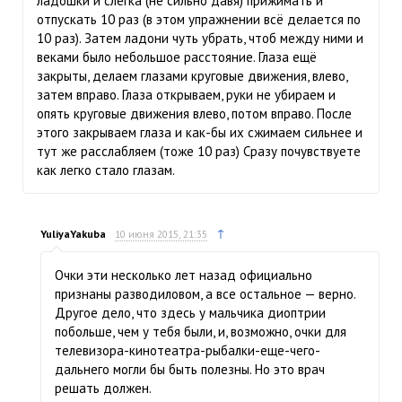
ладошки и слегка (не сильно давя) прижимать и
отпускать 10 раз (в этом упражнении всё делается по
10 раз). Затем ладони чуть убрать, чтоб между ними и
веками было небольшое расстояние. Глаза ещё
закрыты, делаем глазами круговые движения, влево,
затем вправо. Глаза открываем, руки не убираем и
опять круговые движения влево, потом вправо. После
этого закрываем глаза и как-бы их сжимаем сильнее и
тут же расслабляем (тоже 10 раз) Сразу почувствуете
как легко стало глазам.
↑
YuliyaYakuba
10 июня 2015, 21:35
Очки эти несколько лет назад официально
признаны разводиловом, а все остальное — верно.
Другое дело, что здесь у мальчика диоптрии
побольше, чем у тебя были, и, возможно, очки для
телевизора-кинотеатра-рыбалки-еще-чего-
дальнего могли бы быть полезны. Но это врач
решать должен.