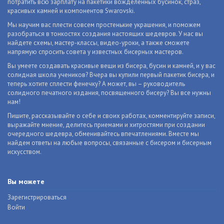
потратить всю зарплату на пакетики вожделенных бусинок, страз,
красивых камней и компонентов Swarovski.
Мы научим вас плести совсем простенькие украшения, и поможем
разобраться в тонкостях создания настоящих шедевров. У нас вы
найдете схемы, мастер-классы, видео-уроки, а также сможете
напрямую спросить совета у известных бисерных мастеров.
Вы умеете создавать красивые вещи из бисера, бусин и камней, и у вас
солидная школа учеников? Вчера вы купили первый пакетик бисера, и
теперь хотите сплести фенечку? А может, вы – руководитель
солидного печатного издания, посвященного бисеру? Вы все нужны
нам!
Пишите, рассказывайте о себе и своих работах, комментируйте записи,
выражайте мнение, делитесь приемами и хитростями при создании
очередного шедевра, обменивайтесь впечатлениями. Вместе мы
найдем ответы на любые вопросы, связанные с бисером и бисерным
искусством.
Вы можете
Зарегистрироваться
Войти