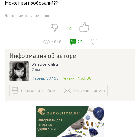
Может вы пробовали???
зрение
,
очки
,
медицина
+4
4818
25
Информация об авторе
Zuravushka
Ольга
Карма:
197.60
Рейтинг:
983.00
Ссылка на альбом
Написать письмо