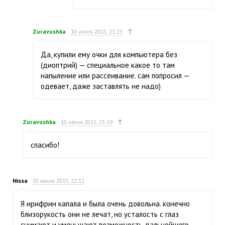
↑
Zuravushka
10 июня 2015, 23:23
Да, купили ему очки для компьютера без
(диоптрий) — специальное какое то там
напыление или рассеивание. сам попросил —
одевает, даже заставлять не надо)
↑
Zuravushka
10 июня 2015, 23:19
спасибо!
Nissa
10 июня 2015, 22:12
Я ирифрин капала и была очень довольна. конечно
близорукость они не лечат, но усталость с глаз
снимают и уменьшают возможность дальнейшего