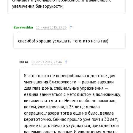
увеличения близорукости.
↑
Zuravushka
10 июня 2015, 23:26
спасибо! хорошо услышать того, кто испытал)
↑
Nissa
10 июня 2015, 23:46
Я что только не перепробовала в детстве для
уменьшения близорукости — разные зарядки
для глаз дома, специальные упражнения —
ездила заниматься с методистом в поликлинику,
витамины и тд и тп. Ничего особо не помогало,
потом, уже взрослая, в 25 лет, сделала
операцию, лазера тогда еще не было, делала
кератотомию. Сейчас прошло уже почти 30 лет,
зрение опять начало ухудшаться, приходится и
капельки капать, разные. И упражнения делать.