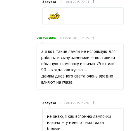
↑
Зовутка
10 июня 2015, 22:01
↑
Zuravushka
10 июня 2015, 23:25
а я вот такие лампы не использую для
работы. и сыну заменили — поставили
обычную «лампочку ильича» 75 вт или
90 — когда как куплю —
дампы дневного света очень вредно
влияют на глаза
↑
Зовутка
10 июня 2015, 23:30
не знаю, я как вспомню лампочки
ильича — у меня от них глаза
болели.