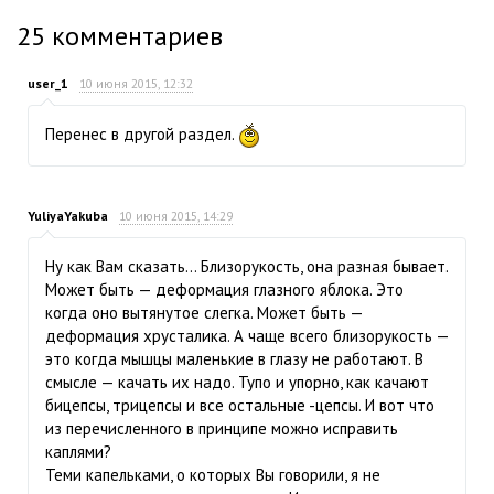
25
комментариев
user_1
10 июня 2015, 12:32
Перенес в другой раздел.
YuliyaYakuba
10 июня 2015, 14:29
Ну как Вам сказать… Близорукость, она разная бывает.
Может быть — деформация глазного яблока. Это
когда оно вытянутое слегка. Может быть —
деформация хрусталика. А чаще всего близорукость —
это когда мышцы маленькие в глазу не работают. В
смысле — качать их надо. Тупо и упорно, как качают
бицепсы, трицепсы и все остальные -цепсы. И вот что
из перечисленного в принципе можно исправить
каплями?
Теми капельками, о которых Вы говорили, я не