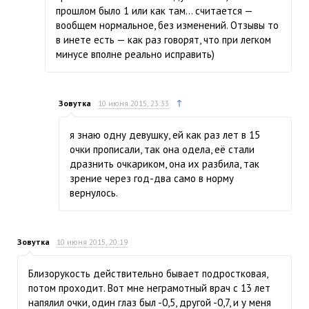
прошлом было 1 или как там… считается —
вообщем нормальное, без изменений. Отзывы то
в инете есть — как раз говорят, что при легком
минусе вполне реально исправить)
↑
Зовутка
10 июня 2015, 23:33
я знаю одну девушку, ей как раз лет в 15
очки прописали, так она одела, её стали
дразнить очкариком, она их разбила, так
зрение через год-два само в норму
вернулось.
Зовутка
10 июня 2015, 20:19
Близорукость действительно бывает подростковая,
потом проходит. Вот мне неграмотный врач с 13 лет
напялил очки, один глаз был -0,5, другой -0,7, и у меня