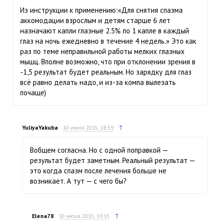
Из инструкции к применению:«Для снятия спазма
аккомодации взрослым и детям старше 6 лет
назначают капли глазные 2.5% по 1 капле в каждый
глаз на ночь ежедневно в течение 4 недель.» Это как
раз по теме неправильной работы мелких глазных
мышц. Вполне возможно, что при отклонении зрения в
-1,5 результат будет реальным. Но зарядку для глаз
всё равно делать надо, и из-за компа вылезать
почаще)
↑
YuliyaYakuba
10 июня 2015, 18:59
Вобщем согласна. Но с одной поправкой —
результат будет заметным. Реальный результат —
это когда спазм после лечения больше не
возникает. А тут — с чего бы?
↑
Elena78
10 июня 2015, 19:15