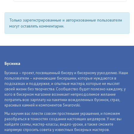
Только зарегистрированные и авторизованные пользователи
могут оставлять комментарии.
Бусинка
Бусинка – проект, посвященный бисеру и бисерному рукоделию. Наши
пользователи – начинающие бисерщики, которые нуждаются в
подсказках и поддержке, и опытные мастера, которые не мыслят
своей жизни без творчества. Сообщество будет полезно каждому, у
кого в бисерном магазине возникает непреодолимое желание
потратить всю зарплату на пакетики вожделенных бусинок, страз,
красивых камней и компонентов Swarovski.
Мы научим вас плести совсем простенькие украшения, и поможем
разобраться в тонкостях создания настоящих шедевров. У нас вы
найдете схемы, мастер-классы, видео-уроки, а также сможете
напрямую спросить совета у известных бисерных мастеров.