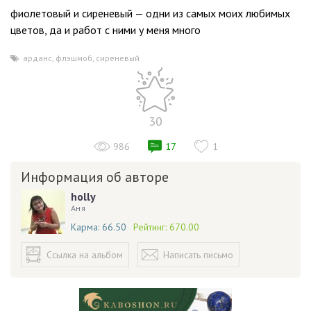
фиолетовый и сиреневый — одни из самых моих любимых
цветов, да и работ с ними у меня много
арданс
,
флэшмоб
,
сиреневый
30
986
17
1
Информация об авторе
holly
Аня
Карма:
66.50
Рейтинг:
670.00
Ссылка на альбом
Написать письмо