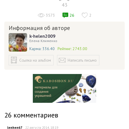
43
3573
26
2
Информация об авторе
k-helen2009
Елена Клименко
Карма:
336.40
Рейтинг:
2743.00
Ссылка на альбом
Написать письмо
26
комментариев
lenhen67
22 августа 2014, 18:19