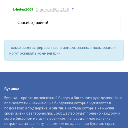
↑
k-helen2009
24 августа 2014, 13:19
Спасибо, Галина!
Только зарегистрированные и авторизованные пользователи
могут оставлять комментарии.
Бусинка
Бусинка – проект, посвященный бисеру и бисерному рукоделию. Наши
пользователи – начинающие бисерщики, которые нуждаются в
подсказках и поддержке, и опытные мастера, которые не мыслят
своей жизни без творчества. Сообщество будет полезно каждому, у
кого в бисерном магазине возникает непреодолимое желание
потратить всю зарплату на пакетики вожделенных бусинок, страз,