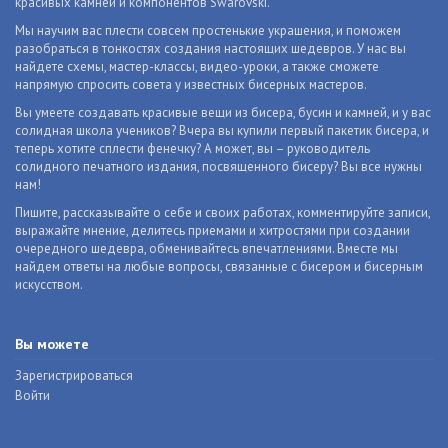
красивых камней и компонентов Swarovski.
Мы научим вас плести совсем простенькие украшения, и поможем
разобраться в тонкостях создания настоящих шедевров. У нас вы
найдете схемы, мастер-классы, видео-уроки, а также сможете
напрямую спросить совета у известных бисерных мастеров.
Вы умеете создавать красивые вещи из бисера, бусин и камней, и у вас
солидная школа учеников? Вчера вы купили первый пакетик бисера, и
теперь хотите сплести фенечку? А может, вы – руководитель
солидного печатного издания, посвященного бисеру? Вы все нужны
нам!
Пишите, рассказывайте о себе и своих работах, комментируйте записи,
выражайте мнение, делитесь приемами и хитростями при создании
очередного шедевра, обменивайтесь впечатлениями. Вместе мы
найдем ответы на любые вопросы, связанные с бисером и бисерным
искусством.
Вы можете
Зарегистрироваться
Войти