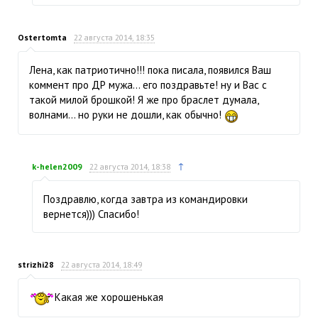
Ostertomta
22 августа 2014, 18:35
Лена, как патриотично!!! пока писала, появился Ваш
коммент про ДР мужа… его поздравьте! ну и Вас с
такой милой брошкой! Я же про браслет думала,
волнами… но руки не дошли, как обычно!
↑
k-helen2009
22 августа 2014, 18:38
Поздравлю, когда завтра из командировки
вернется))) Спасибо!
strizhi28
22 августа 2014, 18:49
Какая же хорошенькая