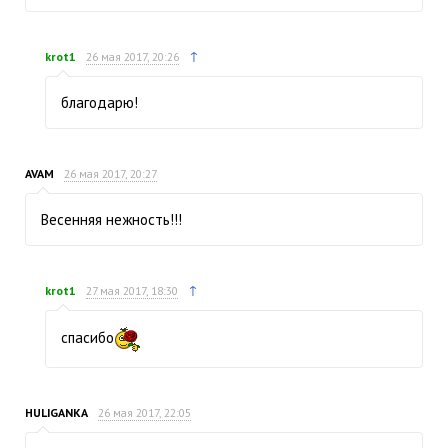
↑
krot1
26 мая 2017, 20:26
благодарю!
AVAM
26 мая 2017, 20:27
Весенняя нежность!!!
↑
krot1
27 мая 2017, 18:30
спасибо
HULIGANKA
26 мая 2017, 22:05