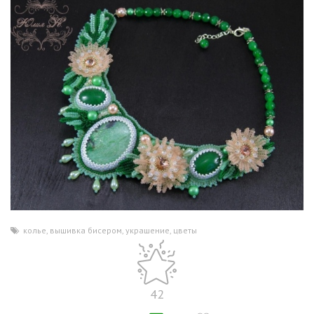
колье
,
вышивка бисером
,
украшение
,
цветы
42