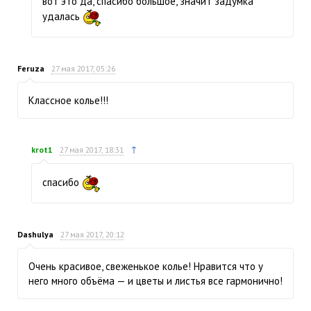
вот это да, спасибо большое, значит задумка
удалась
Feruza
27 мая 2017, 05:26
Классное колье!!!
↑
krot1
27 мая 2017, 18:31
спасибо
Dashulya
27 мая 2017, 20:12
Очень красивое, свеженькое колье! Нравится что у
него много объёма — и цветы и листья все гармонично!