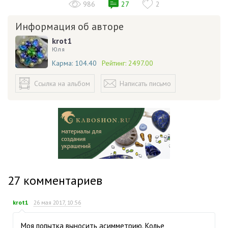
986
27
2
Информация об авторе
krot1
Юля
Карма:
104.40
Рейтинг:
2497.00
Ссылка на альбом
Написать письмо
27
комментариев
krot1
26 мая 2017, 10:56
Моя попытка выносить асимметрию. Колье