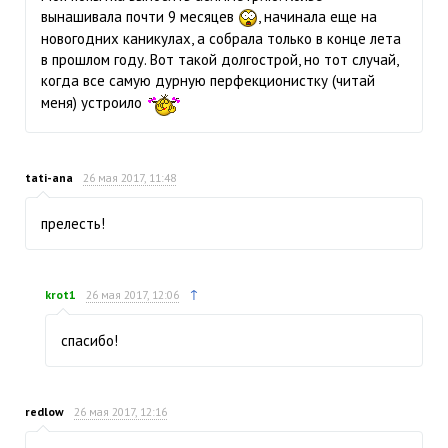
вынашивала почти 9 месяцев
, начинала еще на
новогодних каникулах, а собрала только в конце лета
в прошлом году. Вот такой долгострой, но тот случай,
когда все самую дурную перфекционистку (читай
меня) устроило
tati-ana
26 мая 2017, 11:48
прелесть!
↑
krot1
26 мая 2017, 12:06
спасибо!
redlow
26 мая 2017, 12:16