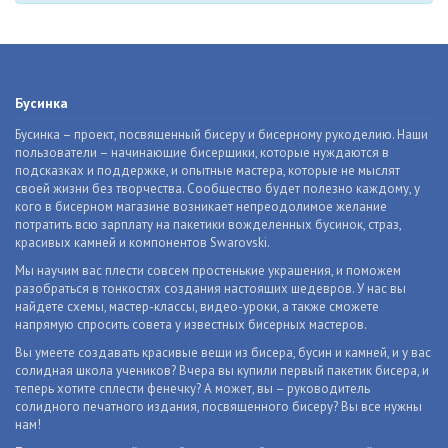
Бусинка
Бусинка – проект, посвященный бисеру и бисерному рукоделию. Наши
пользователи – начинающие бисерщики, которые нуждаются в
подсказках и поддержке, и опытные мастера, которые не мыслят
своей жизни без творчества. Сообщество будет полезно каждому, у
кого в бисерном магазине возникает непреодолимое желание
потратить всю зарплату на пакетики вожделенных бусинок, страз,
красивых камней и компонентов Swarovski.
Мы научим вас плести совсем простенькие украшения, и поможем
разобраться в тонкостях создания настоящих шедевров. У нас вы
найдете схемы, мастер-классы, видео-уроки, а также сможете
напрямую спросить совета у известных бисерных мастеров.
Вы умеете создавать красивые вещи из бисера, бусин и камней, и у вас
солидная школа учеников? Вчера вы купили первый пакетик бисера, и
теперь хотите сплести фенечку? А может, вы – руководитель
солидного печатного издания, посвященного бисеру? Вы все нужны
нам!