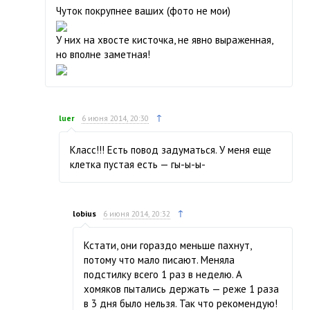
Чуток покрупнее ваших (фото не мои)
У них на хвосте кисточка, не явно выраженная,
но вполне заметная!
↑
luer
6 июня 2014, 20:30
Класс!!! Есть повод задуматься. У меня еще
клетка пустая есть — гы-ы-ы-
↑
lobius
6 июня 2014, 20:32
Кстати, они гораздо меньше пахнут,
потому что мало писают. Меняла
подстилку всего 1 раз в неделю. А
хомяков пытались держать — реже 1 раза
в 3 дня было нельзя. Так что рекомендую!