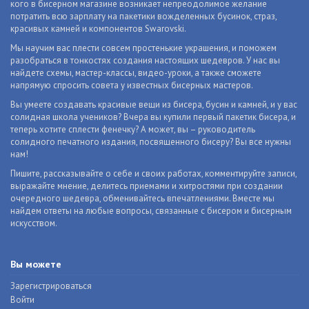
кого в бисерном магазине возникает непреодолимое желание
потратить всю зарплату на пакетики вожделенных бусинок, страз,
красивых камней и компонентов Swarovski.
Мы научим вас плести совсем простенькие украшения, и поможем
разобраться в тонкостях создания настоящих шедевров. У нас вы
найдете схемы, мастер-классы, видео-уроки, а также сможете
напрямую спросить совета у известных бисерных мастеров.
Вы умеете создавать красивые вещи из бисера, бусин и камней, и у вас
солидная школа учеников? Вчера вы купили первый пакетик бисера, и
теперь хотите сплести фенечку? А может, вы – руководитель
солидного печатного издания, посвященного бисеру? Вы все нужны
нам!
Пишите, рассказывайте о себе и своих работах, комментируйте записи,
выражайте мнение, делитесь приемами и хитростями при создании
очередного шедевра, обменивайтесь впечатлениями. Вместе мы
найдем ответы на любые вопросы, связанные с бисером и бисерным
искусством.
Вы можете
Зарегистрироваться
Войти