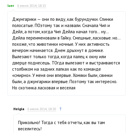
luer
6 июня 2014, 18:15
Джунгарики — они по виду, как бурундучки. Спинки
полосатые. ПОэтому так и назвали. Сначала Чип и
Дейл, а потом, когда Чип Дейла начал того… ну…
Дейла переименовали в Гайку. Смешные, ласковые. но…
похоже, что животинки ночные. У них активность
вечером начинается. Днем дрыхнут в домике.
Вылезают только тогда, когда палец к окну или
дверце поднесешь. ТОгда вылезают и выстраиваются
столбиком на задних лапках как по команде
«смирно». У меня они впервые. Хомяки были, свинки
были, а джунгарики впервые. Поэтому так интересно.
Но скотинка ласковая и веселая
↑
Helgla
6 июня 2014, 18:20
Прикольно! Тогда с тебя отчеты, как вы там
веселитесь!