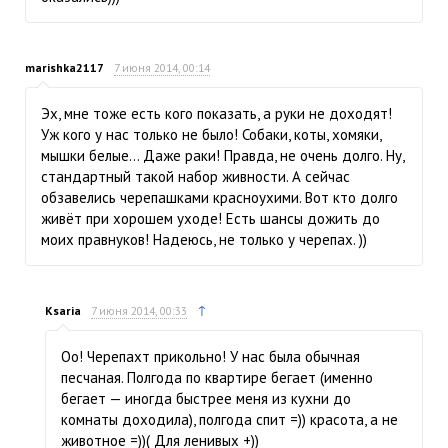
marishka2117
7 июня 2014, 00:14
Эх, мне тоже есть кого показать, а руки не доходят!
Уж кого у нас только не было! Собаки, коты, хомяки,
мышки белые… Даже раки! Правда, не очень долго. Ну,
стандартный такой набор живности. А сейчас
обзавелись черепашками красноухими. Вот кто долго
живёт при хорошем уходе! Есть шансы дожить до
моих правнуков! Надеюсь, не только у черепах. ))
↑
Ksaria
7 июня 2014, 00:33
Оо! Черепахт прикольно! У нас была обычная
песчаная. Полгода по квартире бегает (именно
бегает — иногда быстрее меня из кухни до
комнаты доходила), полгода спит =)) красота, а не
животное =))( Для ленивых +))