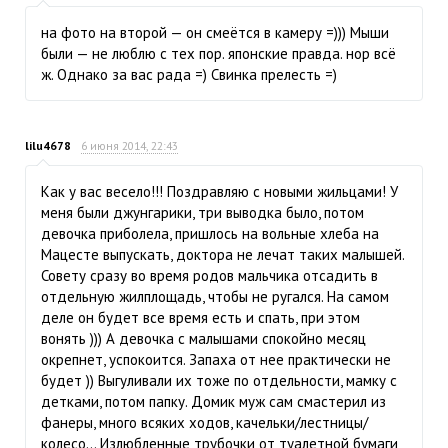
на фото на второй — он смеётся в камеру =))) Мыши
были — не люблю с тех пор. японские правда. нор всё
ж. Однако за вас рада =) Свинка прелесть =)
lilu4678
6 июня 2014, 22:43
Как у вас весело!!! Поздравляю с новыми жильцами! У
меня были джунгарики, три выводка было, потом
девочка приболела, пришлось на вольные хлеба на
Мацесте выпускать, доктора не лечат таких малышей.
Совету сразу во время родов мальчика отсадить в
отдельную жилплощадь, чтобы не ругался. На самом
деле он будет все время есть и спать, при этом
вонять ))) А девочка с малышами спокойно месяц
окрепнет, успокоится. Запаха от нее практически не
будет )) Выгуливали их тоже по отдельности, мамку с
детками, потом папку. Домик муж сам смастерил из
фанеры, много всяких ходов, качельки/лестницы/
колесо… Излюбленные трубочки от туалетной бумаги