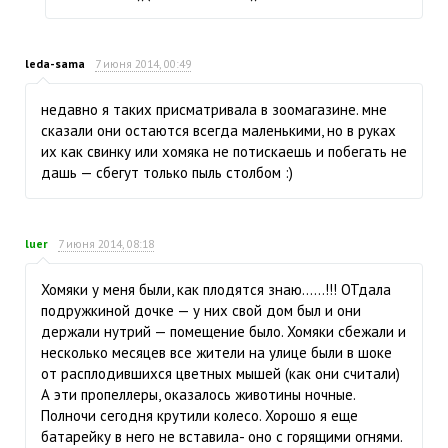
leda-sama
7 июня 2014, 00:49
недавно я таких присматривала в зоомагазине. мне
сказали они остаются всегда маленькими, но в руках
их как свинку или хомяка не потискаешь и побегать не
дашь — сбегут только пыль столбом :)
luer
7 июня 2014, 08:18
Хомяки у меня были, как плодятся знаю......!!! ОТдала
подружкиной дочке — у них свой дом был и они
держали нутрий — помещение было. Хомяки сбежали и
несколько месяцев все жители на улице были в шоке
от расплодившихся цветных мышей (как они считали)
А эти пропеллеры, оказалось животины ночные.
Полночи сегодня крутили колесо. Хорошо я еще
батарейку в него не вставила- оно с горящими огнями.