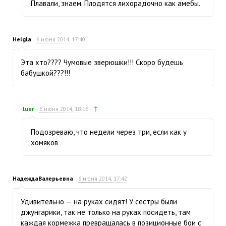
Плавали, знаем. Плодятся лихорадочно как амебы.
Helgla
6 июня 2014, 17:40
Эта хто???? Чумовые зверюшки!!! Скоро будешь
бабушкой???!!!
↑
luer
6 июня 2014, 18:16
Подозреваю, что недели через три, если как у
хомяков
НадеждаВалерьевна
6 июня 2014, 17:42
Удивительно — на руках сидят! У сестры были
джунгарики, так не только на руках посидеть, там
каждая кормежка превращалась в позиционные бои с