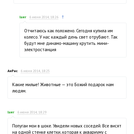
↑
luer
6 июня 2014, 18:26
Отчитаюсь как положено. Сегодня купила им
колесо. У нас каждый день свет отрубают. Так
будут мне динамо-машину крутить. мини-
электростанция
АнРас
6 июня 2014, 18:25
Какие милые! Животные — это Божий подарок нам
людям.
luer
6 июня 2014, 18:29
Попугаи мои в шоке. Увидели новых соседей. Все висят
на одной стенке клетки, которая к аквариуму с