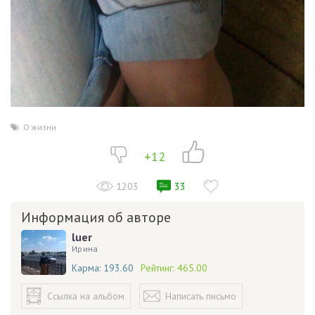
О жизни
+12
1203
33
Информация об авторе
luer
Ирина
Карма:
193.60
Рейтинг:
465.00
Ссылка на альбом
Написать письмо