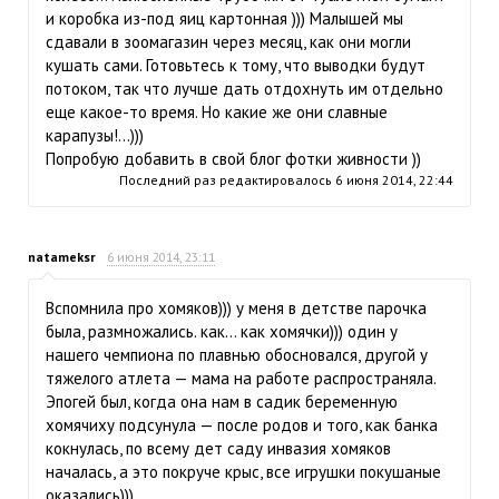
и коробка из-под яиц картонная ))) Малышей мы
сдавали в зоомагазин через месяц, как они могли
кушать сами. Готовьтесь к тому, что выводки будут
потоком, так что лучше дать отдохнуть им отдельно
еще какое-то время. Но какие же они славные
карапузы!...)))
Попробую добавить в свой блог фотки живности ))
Последний раз редактировалось
6 июня 2014, 22:44
natameksr
6 июня 2014, 23:11
Вспомнила про хомяков))) у меня в детстве парочка
была, размножались. как… как хомячки))) один у
нашего чемпиона по плавнью обосновался, другой у
тяжелого атлета — мама на работе распространяла.
Эпогей был, когда она нам в садик беременную
хомячиху подсунула — после родов и того, как банка
кокнулась, по всему дет саду инвазия хомяков
началась, а это покруче крыс, все игрушки покушаные
оказались)))