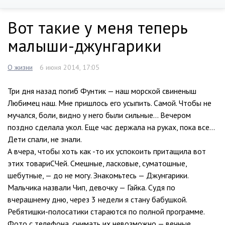
Вот такие у меня теперь
малыши-джунгарики
О жизни
6 июня 2014, 17:05
Три дня назад погиб Фунтик — наш морской свиненыш
Любимец наш. Мне пришлось его усыпить. Самой. Чтобы не
мучался, боли, видно у него были сильные… Вечером
поздно сделала укол. Еще час держала на руках, пока все…
Дети спали, не знали.
А вчера,
чтобы хоть как -то их успокоить притащила вот
этих товариСЧей. Смешные, ласковые, суматошные,
шебутные, — до не могу. Знакомьтесь — Джунгарики.
Мальчика назвали Чип, девочку — Гайка. Судя по
вчерашнему дню, через 3 недели я стану бабушкой.
Ребятишки-полосатики стараются по полной программе.
Фото с телефона, снимать их невозможно — вечные