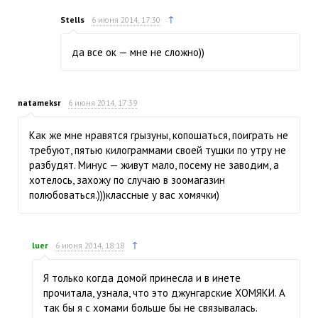
↑
Stells
6 июня 2014, 17:30
да все ок — мне не сложно))
natameksr
6 июня 2014, 17:39
Как же мне нравятся грызуны, копошаться, поиграть не
требуют, пятью килограммами своей тушки по утру не
разбудят. Минус — живут мало, посему не заводим, а
хотелось, захожу по случаю в зоомагазин
полюбоваться.)))классные у вас хомячки)
↑
luer
6 июня 2014, 18:18
Я только когда домой принесла и в инете
прочитала, узнала, что это джунгарские ХОМЯКИ. А
так бы я с хомами больше бы не связывалась.