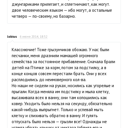
джунгариками прилегает, и сплетничают, как могут.
двое человеческим языком — ибо могут, а остальные
четверо — по-своему, но базарно.
lobius
6 июня 2014, 18:52
Класснючие! Тоже грызунчиков обожаю. У нас были
песчанки, меня дразнили мамашей огромного
семейства за постоянное прибавление. Сначала брали
детей на Птичке за корм, потом за подстилку, а в
конце концов совсем перестали брать. Они у всех
расплодились до неимоверного кол-ва.
Но наши не сидели на руках, носились как угорелые и
прыгали. Когда меняла им подстилку и мыла клетку,
высаживала всех в ванну, они там копошились как
ковер. Уходить было нельзя на секунду, обязательно
какой-нибудь выпрыгнет. Только и успевай мыть
клетку и спихивать обратно в ванну. И гулять
отпускать было нельзя — грызли все! Однажды не
успела убрать крышку от унитаза (облила его и