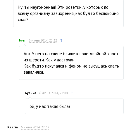
Ну, ты неугомонная! Эти розетки, у которых по
всему организму завихрения, как будто беспокойно
спал?
↑
luer
6 июня 2014, 20:32
Ага. У него на спине ближе к попе двойной хвост
из шерсти. Как у ласточки.
Как будто искупался и феном не высушась спать
завалился.
↑
Буська
6 июня 2014, 22:08
ой, у нас такая была)
Ksaria
6 июня 2014, 22:37