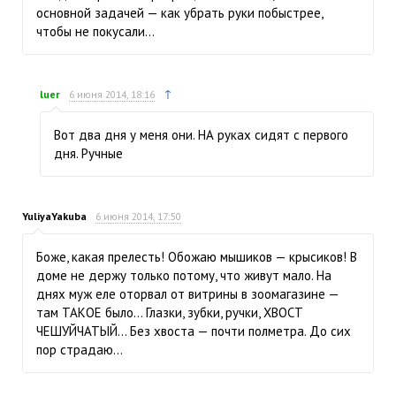
основной задачей — как убрать руки побыстрее,
чтобы не покусали…
↑
luer
6 июня 2014, 18:16
Вот два дня у меня они. НА руках сидят с первого
дня. Ручные
YuliyaYakuba
6 июня 2014, 17:50
Боже, какая прелесть! Обожаю мышиков — крысиков! В
доме не держу только потому, что живут мало. На
днях муж еле оторвал от витрины в зоомагазине —
там ТАКОЕ было… Глазки, зубки, ручки, ХВОСТ
ЧЕШУЙЧАТЫЙ… Без хвоста — почти полметра. До сих
пор страдаю…