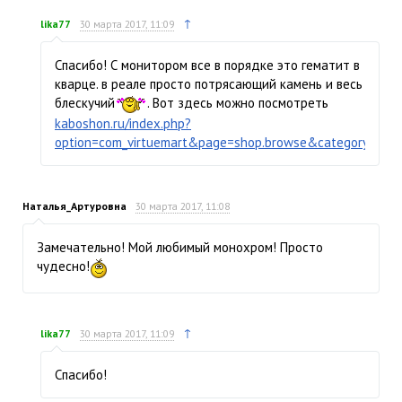
↑
lika77
30 марта 2017, 11:09
Спасибо! С монитором все в порядке это гематит в
кварце. в реале просто потрясающий камень и весь
блескучий
. Вот здесь можно посмотреть
kaboshon.ru/index.php?
option=com_virtuemart&page=shop.browse&category_id=9
Наталья_Артуровна
30 марта 2017, 11:08
Замечательно! Мой любимый монохром! Просто
чудесно!
↑
lika77
30 марта 2017, 11:09
Спасибо!