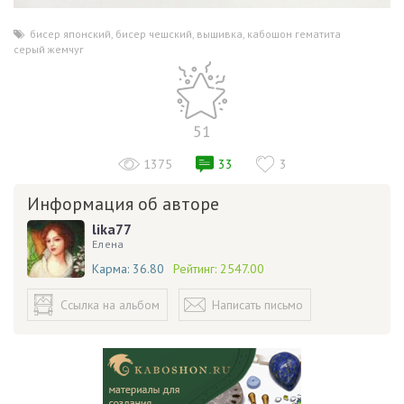
бисер японский
,
бисер чешский
,
вышивка
,
кабошон гематита
,
серый жемчуг
51
1375
33
3
Информация об авторе
lika77
Елена
Карма:
36.80
Рейтинг:
2547.00
Ссылка на альбом
Написать письмо