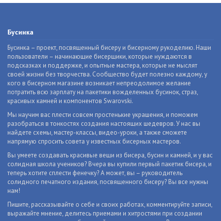
Бусинка
Бусинка – проект, посвященный бисеру и бисерному рукоделию. Наши
пользователи – начинающие бисерщики, которые нуждаются в
подсказках и поддержке, и опытные мастера, которые не мыслят
своей жизни без творчества. Сообщество будет полезно каждому, у
кого в бисерном магазине возникает непреодолимое желание
потратить всю зарплату на пакетики вожделенных бусинок, страз,
красивых камней и компонентов Swarovski.
Мы научим вас плести совсем простенькие украшения, и поможем
разобраться в тонкостях создания настоящих шедевров. У нас вы
найдете схемы, мастер-классы, видео-уроки, а также сможете
напрямую спросить совета у известных бисерных мастеров.
Вы умеете создавать красивые вещи из бисера, бусин и камней, и у вас
солидная школа учеников? Вчера вы купили первый пакетик бисера, и
теперь хотите сплести фенечку? А может, вы – руководитель
солидного печатного издания, посвященного бисеру? Вы все нужны
нам!
Пишите, рассказывайте о себе и своих работах, комментируйте записи,
выражайте мнение, делитесь приемами и хитростями при создании