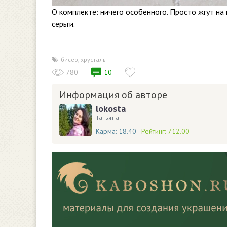
О комплекте: ничего особенного. Просто жгут на
серьги.
бисер
,
хрусталь
780
10
Информация об авторе
lokosta
Татьяна
Карма:
18.40
Рейтинг:
712.00