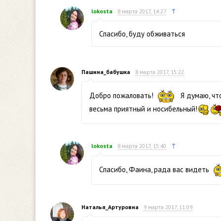
↑
lokosta
8 марта 2017, 14:27
Спасибо, буду обживаться
Пашина_бабушка
8 марта 2017, 15:22
Добро пожаловать!
Я думаю, что
весьма приятный и носибельный!
↑
lokosta
8 марта 2017, 15:40
Спасибо, Фаина, рада вас видеть
Наталья_Артуровна
9 марта 2017, 11:09