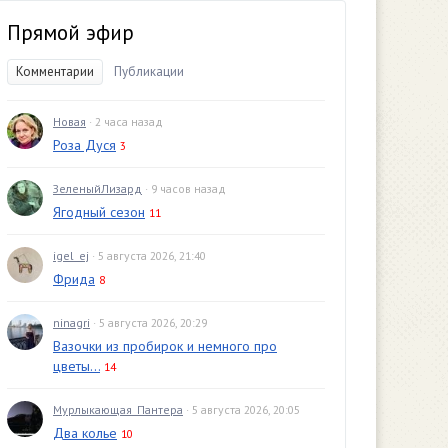
Прямой эфир
Комментарии
Публикации
Новая
· 2 часа назад
Роза Дуся
3
ЗеленыйЛизард
· 9 часов назад
Ягодный сезон
11
igel_ej
· 5 августа 2026, 21:40
Фрида
8
ninagri
· 5 августа 2026, 20:29
Вазочки из пробирок и немного про
цветы...
14
Мурлыкающая_Пантера
· 5 августа 2026, 20:05
Два колье
10