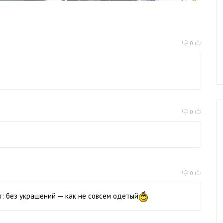
0
0
0
т: без украшений — как не совсем одетый