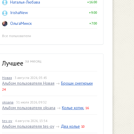
Наталья-Любава
+16.00
IrishaNew
+9.00
ОльгаМинск
+7.00
Все пользователи
за месяц
Лучшее
Новая
· 3 августа 2026, 05:45
Альбом пользователя Новая
→
Броши снегирьки
24
oksana
· 31 июля 2026, 09:32
Альбом пользователя oksana
→
Колье котик.
16
tes-ov
· 4 августа 2026, 13:54
Альбом пользователя tes-ov
→
Два колье
10