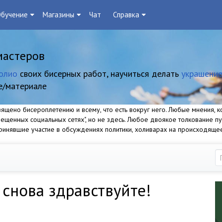
бучение
Магазины
Чат
Справка
мастеров
олио
своих бисерных работ, научиться делать
украшение
е/материале
щено бисероплетению и всему, что есть вокруг него. Любые мнения, ко
прещенных социальных сетях", но не здесь. Любое двоякое толкование п
 принявшие участие в обсуждениях политики, холиварах на происходяще
 снова здравствуйте!