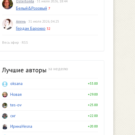
Ostertomta
· 31 июля 2026, 18:44
Белый&Розовый
7
Алень
· 31 июля 2026, 04:25
Гердан Барокко
32
Весь эфир
·
RSS
Лучшие авторы
за неделю
oksana
+53.00
Новая
+29.00
tes-ov
+25.00
снг
+22.00
ИринаVesna
+20.00