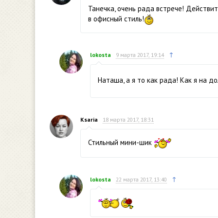
Танечка, очень рада встрече! Действи
в офисный стиль!
↑
lokosta
9 марта 2017, 19:14
Наташа, а я то как рада! Как я на до
Ksaria
18 марта 2017, 18:31
Стильный мини-шик
↑
lokosta
22 марта 2017, 13:40