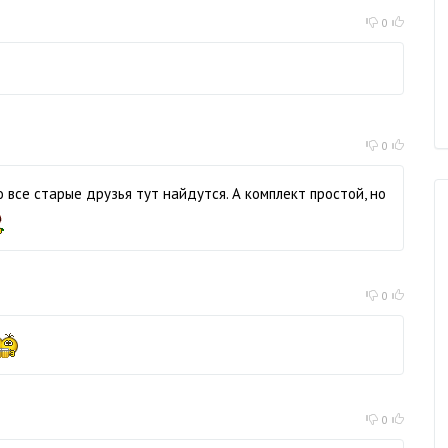
0
0
 все старые друзья тут найдутся. А комплект простой, но
0
0