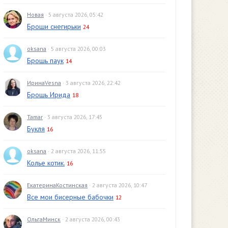
Новая
· 5 августа 2026, 05:42
Броши снегирьки
24
oksana
· 5 августа 2026, 00:03
Брошь паук
14
ИринаVesna
· 3 августа 2026, 22:42
Брошь Ирида
18
Tamar
· 3 августа 2026, 17:45
Букля
16
oksana
· 2 августа 2026, 11:55
Колье котик.
16
ЕкатеринаКостинская
· 2 августа 2026, 10:47
Все мои бисерные бабочки
12
ОльгаМинск
· 2 августа 2026, 00:43