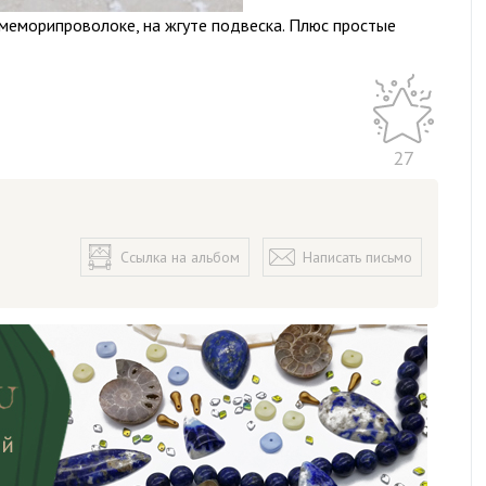
 меморипроволоке, на жгуте подвеска. Плюс простые
27
Ссылка на альбом
Написать письмо