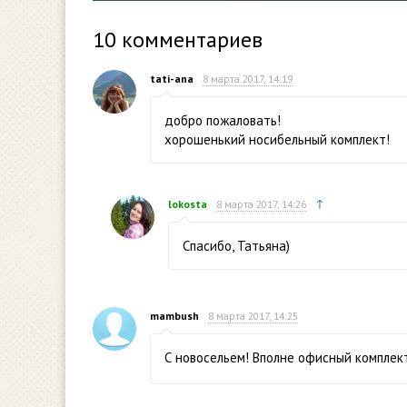
10
комментариев
tati-ana
8 марта 2017, 14:19
добро пожаловать!
хорошенький носибельный комплект!
↑
lokosta
8 марта 2017, 14:26
Спасибо, Татьяна)
mambush
8 марта 2017, 14:25
С новосельем! Вполне офисный комплек