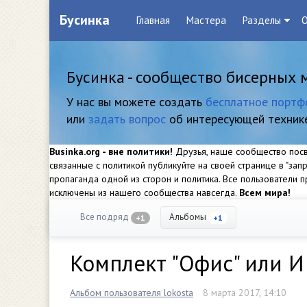
Бусинка
Главная
Мастера
Разделы
О
Бусинка - сообщество бисерных 
У нас вы можете создать
бесплатное портф
или
задать вопрос
об интересующей техник
Businka.org - вне политики!
Друзья, наше сообщество посвя
связанные с политикой публикуйте на своей странице в "за
пропаганда одной из сторон и политика. Все пользователи
исключены из нашего сообщества навсегда.
Всем мира!
Все подряд
Альбомы
+1
+1
Комплект "Офис" или И
Альбом пользователя lokosta
8 марта 2017, 14:10