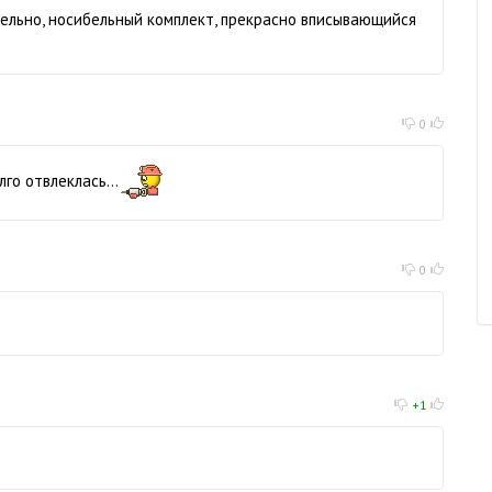
тельно, носибельный комплект, прекрасно вписывающийся
0
лго отвлеклась...
0
+1