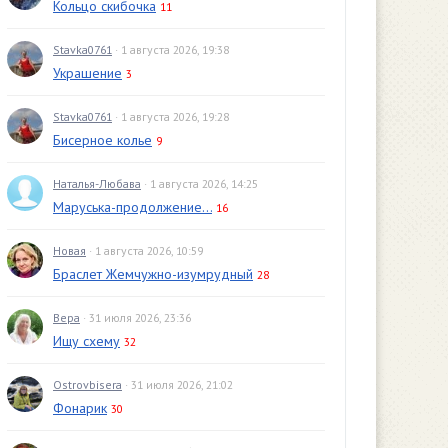
Кольцо скибочка
11
Stavka0761
· 1 августа 2026, 19:38
Украшение
3
Stavka0761
· 1 августа 2026, 19:28
Бисерное колье
9
Наталья-Любава
· 1 августа 2026, 14:25
Маруська-продолжение...
16
Новая
· 1 августа 2026, 10:59
Браслет Жемчужно-изумрудный
28
Вера
· 31 июля 2026, 23:36
Ищу схему
32
Ostrovbisera
· 31 июля 2026, 21:02
Фонарик
30