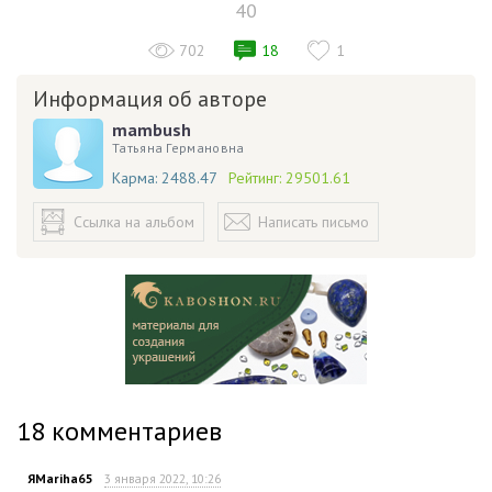
40
702
18
1
Информация об авторе
mambush
Татьяна Германовна
Карма:
2488.47
Рейтинг:
29501.61
Ссылка на альбом
Написать письмо
18
комментариев
ЯMariha65
3 января 2022, 10:26