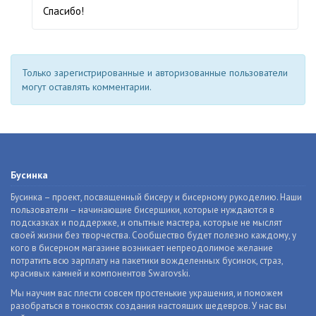
Спасибо!
Только зарегистрированные и авторизованные пользователи
могут оставлять комментарии.
Бусинка
Бусинка – проект, посвященный бисеру и бисерному рукоделию. Наши
пользователи – начинающие бисерщики, которые нуждаются в
подсказках и поддержке, и опытные мастера, которые не мыслят
своей жизни без творчества. Сообщество будет полезно каждому, у
кого в бисерном магазине возникает непреодолимое желание
потратить всю зарплату на пакетики вожделенных бусинок, страз,
красивых камней и компонентов Swarovski.
Мы научим вас плести совсем простенькие украшения, и поможем
разобраться в тонкостях создания настоящих шедевров. У нас вы