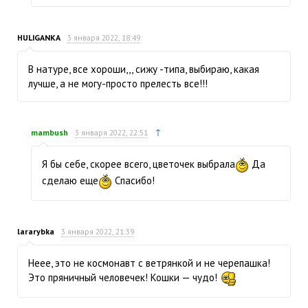
HULIGANKA
3 января 2022, 18:49
В натуре, все хороши,,, сижу -типа, выбираю, какая
лучше, а не могу-просто прелесть все!!!
↑
mambush
3 января 2022, 22:51
Я бы себе, скорее всего, цветочек выбрала
Да
сделаю еще
Спасибо!
lararybka
3 января 2022, 21:39
Неее, это не космонавт с ветрянкой и не черепашка!
Это пряничный человечек! Кошки — чудо!