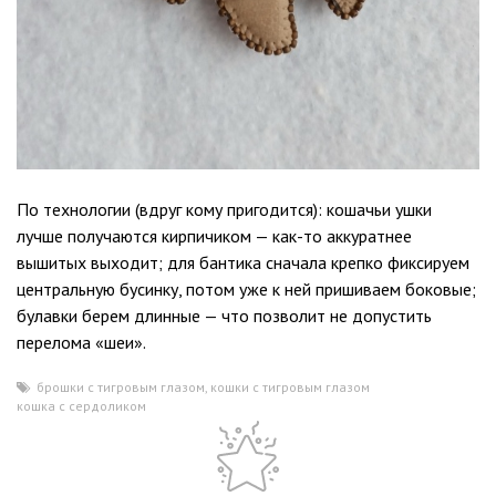
По технологии (вдруг кому пригодится): кошачьи ушки
лучше получаются кирпичиком — как-то аккуратнее
вышитых выходит; для бантика сначала крепко фиксируем
центральную бусинку, потом уже к ней пришиваем боковые;
булавки берем длинные — что позволит не допустить
перелома «шеи».
брошки с тигровым глазом
,
кошки с тигровым глазом
,
кошка с сердоликом