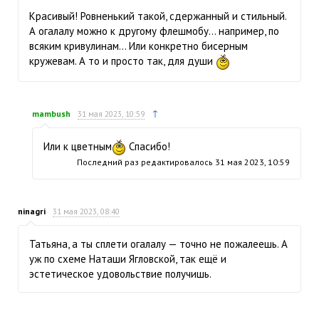
Красивый! Ровненький такой, сдержанный и стильный.
А огалалу можно к другому флешмобу… например, по
всяким кривулинам… Или конкретно бисерным
кружевам. А то и просто так, для души
↑
mambush
31 мая 2023, 10:59
Или к цветным
Спасибо!
Последний раз редактировалось
31 мая 2023, 10:59
ninagri
31 мая 2023, 08:40
Татьяна, а ты сплети огалалу — точно не пожалеешь. А
уж по схеме Наташи Ягловской, так ещё и
эстетическое удовольствие получишь.