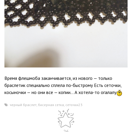
Время флешмоба заканчивается, из нового — только
браслетик специально сплела по-быстрому Есть сеточки,
косыночки — но они все — копии… А хотела-то огалалу
черный браслет
,
бисерная сетка
,
сеточки23
26