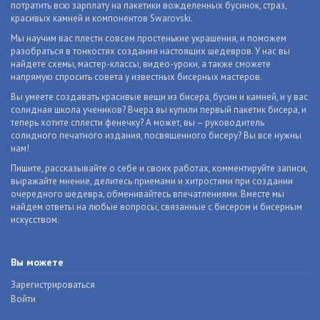
потратить всю зарплату на пакетики вожделенных бусинок, страз,
красивых камней и компонентов Swarovski.
Мы научим вас плести совсем простенькие украшения, и поможем
разобраться в тонкостях создания настоящих шедевров. У нас вы
найдете схемы, мастер-классы, видео-уроки, а также сможете
напрямую спросить совета у известных бисерных мастеров.
Вы умеете создавать красивые вещи из бисера, бусин и камней, и у вас
солидная школа учеников? Вчера вы купили первый пакетик бисера, и
теперь хотите сплести фенечку? А может, вы – руководитель
солидного печатного издания, посвященного бисеру? Вы все нужны
нам!
Пишите, рассказывайте о себе и своих работах, комментируйте записи,
выражайте мнение, делитесь приемами и хитростями при создании
очередного шедевра, обменивайтесь впечатлениями. Вместе мы
найдем ответы на любые вопросы, связанные с бисером и бисерным
искусством.
Вы можете
Зарегистрироваться
Войти