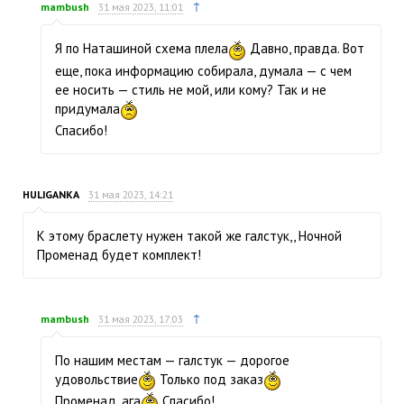
↑
mambush
31 мая 2023, 11:01
Я по Наташиной схема плела
Давно, правда. Вот
еще, пока информацию собирала, думала — с чем
ее носить — стиль не мой, или кому? Так и не
придумала
Спасибо!
HULIGANKA
31 мая 2023, 14:21
К этому браслету нужен такой же галстук,, Ночной
Променад будет комплект!
↑
mambush
31 мая 2023, 17:03
По нашим местам — галстук — дорогое
удовольствие
Только под заказ
Променад, ага
Спасибо!