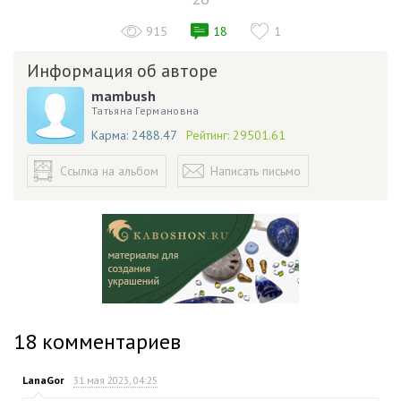
915
18
1
Информация об авторе
mambush
Татьяна Германовна
Карма:
2488.47
Рейтинг:
29501.61
Ссылка на альбом
Написать письмо
18
комментариев
LanaGor
31 мая 2023, 04:25