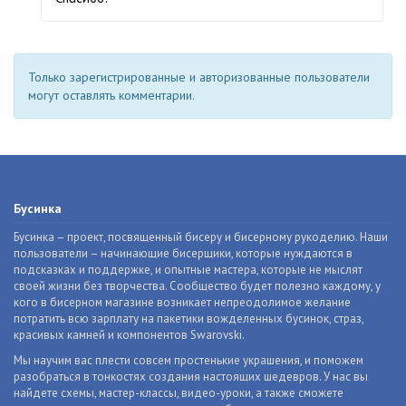
Только зарегистрированные и авторизованные пользователи
могут оставлять комментарии.
Бусинка
Бусинка – проект, посвященный бисеру и бисерному рукоделию. Наши
пользователи – начинающие бисерщики, которые нуждаются в
подсказках и поддержке, и опытные мастера, которые не мыслят
своей жизни без творчества. Сообщество будет полезно каждому, у
кого в бисерном магазине возникает непреодолимое желание
потратить всю зарплату на пакетики вожделенных бусинок, страз,
красивых камней и компонентов Swarovski.
Мы научим вас плести совсем простенькие украшения, и поможем
разобраться в тонкостях создания настоящих шедевров. У нас вы
найдете схемы, мастер-классы, видео-уроки, а также сможете