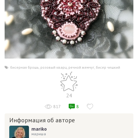
бисерная брошь
,
розовый кварц
,
речной жемчуг
,
бисер чешкий
24
817
8
Информация об авторе
mariko
мариша