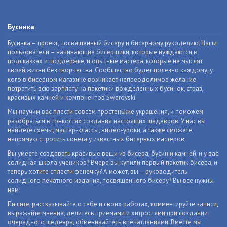
Бусинка
Бусинка – проект, посвященный бисеру и бисерному рукоделию. Наши
пользователи – начинающие бисерщики, которые нуждаются в
подсказках и поддержке, и опытные мастера, которые не мыслят
своей жизни без творчества. Сообщество будет полезно каждому, у
кого в бисерном магазине возникает непреодолимое желание
потратить всю зарплату на пакетики вожделенных бусинок, страз,
красивых камней и компонентов Swarovski.
Мы научим вас плести совсем простенькие украшения, и поможем
разобраться в тонкостях создания настоящих шедевров. У нас вы
найдете схемы, мастер-классы, видео-уроки, а также сможете
напрямую спросить совета у известных бисерных мастеров.
Вы умеете создавать красивые вещи из бисера, бусин и камней, и у вас
солидная школа учеников? Вчера вы купили первый пакетик бисера, и
теперь хотите сплести фенечку? А может, вы – руководитель
солидного печатного издания, посвященного бисеру? Вы все нужны
нам!
Пишите, рассказывайте о себе и своих работах, комментируйте записи,
выражайте мнение, делитесь приемами и хитростями при создании
очередного шедевра, обменивайтесь впечатлениями. Вместе мы