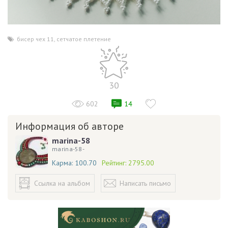
бисер чех 11
,
сетчатое плетение
30
602
14
Информация об авторе
marina-58
marina-58-
Карма:
100.70
Рейтинг:
2795.00
Ссылка на альбом
Написать письмо