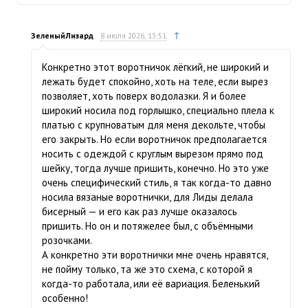
↑
ЗеленыйЛизард
8 июля 2026, 13:51
Конкретно этот воротничок лёгкий, не широкий и
лежать будет спокойно, хоть на теле, если вырез
позволяет, хоть поверх водолазки. Я и более
широкий носила под горлышко, специально плела к
платью с крупноватым для меня декольте, чтобы
его закрыть. Но если воротничок предполагается
носить с одеждой с круглым вырезом прямо под
шейку, тогда лучше пришить, конечно. Но это уже
очень специфический стиль, я так когда-то давно
носила вязаные воротнички, для Лиды делала
бисерный — и его как раз лучше оказалось
пришить. Но он и потяжелее был, с объёмными
розочками.
А конкретно эти воротнички мне очень нравятся,
не пойму только, та же это схема, с которой я
когда-то работала, или её вариация. Беленький
особенно!