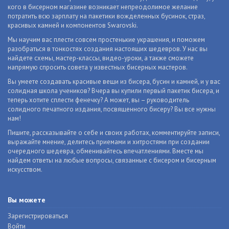
кого в бисерном магазине возникает непреодолимое желание
потратить всю зарплату на пакетики вожделенных бусинок, страз,
красивых камней и компонентов Swarovski.
Мы научим вас плести совсем простенькие украшения, и поможем
разобраться в тонкостях создания настоящих шедевров. У нас вы
найдете схемы, мастер-классы, видео-уроки, а также сможете
напрямую спросить совета у известных бисерных мастеров.
Вы умеете создавать красивые вещи из бисера, бусин и камней, и у вас
солидная школа учеников? Вчера вы купили первый пакетик бисера, и
теперь хотите сплести фенечку? А может, вы – руководитель
солидного печатного издания, посвященного бисеру? Вы все нужны
нам!
Пишите, рассказывайте о себе и своих работах, комментируйте записи,
выражайте мнение, делитесь приемами и хитростями при создании
очередного шедевра, обменивайтесь впечатлениями. Вместе мы
найдем ответы на любые вопросы, связанные с бисером и бисерным
искусством.
Вы можете
Зарегистрироваться
Войти