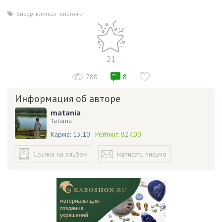
бисер
,
клипсы - кисточки
21
788
8
Информация об авторе
matania
Tatiana
Карма:
13.10
Рейтинг:
827.00
Ссылка на альбом
Написать письмо