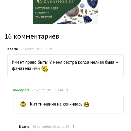
16
комментариев
Ksaria
26 марта 2015, 18:19
Имеет право быть! У меня сестра когда мелкая была —
фанатела ими
↑
moonperl
26 марта 2015, 18:44
, Китти-мания не кончилась!
↑
Ksaria
20 сентября 2016, 11:36