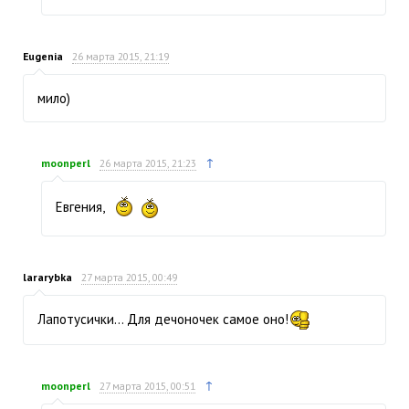
Eugenia
26 марта 2015, 21:19
мило)
↑
moonperl
26 марта 2015, 21:23
Евгения,
lararybka
27 марта 2015, 00:49
Лапотусички… Для дечоночек самое оно!
↑
moonperl
27 марта 2015, 00:51