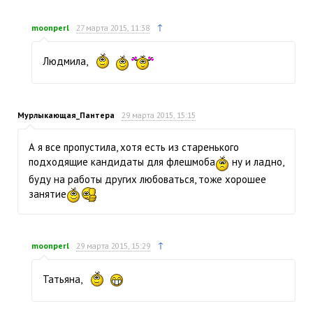
↑
moonperl
27 марта 2015, 11:38
Людмила,
Мурлыкающая_Пантера
29 марта 2015, 15:15
А я все пропустила, хотя есть из старенького
подходящие кандидаты для флешмоба
ну и ладно,
буду на работы других любоваться, тоже хорошее
занятие
↑
moonperl
29 марта 2015, 15:29
Татьяна,