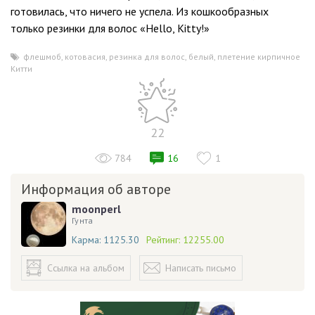
готовилась, что ничего не успела. Из кошкообразных
только резинки для волос «Hello, Kitty!»
флешмоб
,
котовасия
,
резинка для волос
,
белый
,
плетение кирпичное
,
Китти
22
784
16
1
Информация об авторе
moonperl
Гунта
Карма:
1125.30
Рейтинг:
12255.00
Ссылка на альбом
Написать письмо