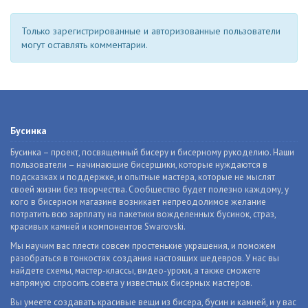
Только зарегистрированные и авторизованные пользователи
могут оставлять комментарии.
Бусинка
Бусинка – проект, посвященный бисеру и бисерному рукоделию. Наши
пользователи – начинающие бисерщики, которые нуждаются в
подсказках и поддержке, и опытные мастера, которые не мыслят
своей жизни без творчества. Сообщество будет полезно каждому, у
кого в бисерном магазине возникает непреодолимое желание
потратить всю зарплату на пакетики вожделенных бусинок, страз,
красивых камней и компонентов Swarovski.
Мы научим вас плести совсем простенькие украшения, и поможем
разобраться в тонкостях создания настоящих шедевров. У нас вы
найдете схемы, мастер-классы, видео-уроки, а также сможете
напрямую спросить совета у известных бисерных мастеров.
Вы умеете создавать красивые вещи из бисера, бусин и камней, и у вас