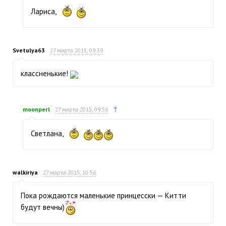
Лариса,
Svetulya63
27 марта 2015, 09:39
классненькие!
↑
moonperl
27 марта 2015, 09:56
Светлана,
walkiriya
27 марта 2015, 10:56
Пока рождаются маленькие принцесски — Китти
будут вечны)