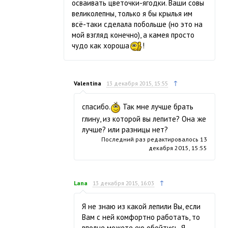
осваивать цветочки-ягодки. Ваши совы
великолепны, только я бы крылья им
всё-таки сделала побольше (но это на
мой взгляд конечно), а камея просто
чудо как хороша
!
↑
Valentina
13 декабря 2015, 15:55
спасибо.
Так мне лучше брать
глину, из которой вы лепите? Она же
лучше? или разницы нет?
Последний раз редактировалось
13
декабря 2015, 15:55
↑
Lana
13 декабря 2015, 16:03
Я не знаю из какой лепили Вы, если
Вам с ней комфортно работать, то
вполне можете ею обойтись. Я