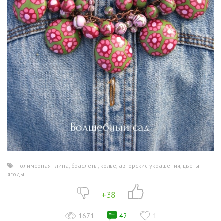
полимерная глина
,
браслеты
,
колье
,
авторские украшения
,
цветы
,
ягоды
+38
1671
42
1