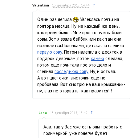
↑
Valentina
13 декабря 2015, 14:44
Один раз лепила.
Увлеклась почти на
полтора месяца. Ну, не каждый же день,
как время было… Мне просто нужны были
совы. Вот я взяла бейбик или как там она
называется.Палочками, детская. и слепила
первую сову
. Потом налепила с десяток в
подарок девочкам, потом
камею
сделала,
потом еще почитала про это дело и
слепила
последнюю сову
. Ну, и остыла.
А вот цветочки- листочки еще не
пробовала. Вот смотрю на ваш крыжовник-
ну, глаз не оторвать- как нравится!!!
↑
Lana
13 декабря 2015, 15:49
Ааа, так у Вас уже есть опыт работы с
полимеркой, уже полегче будет