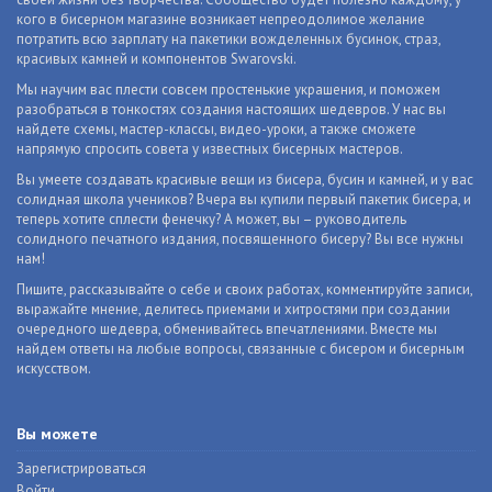
кого в бисерном магазине возникает непреодолимое желание
потратить всю зарплату на пакетики вожделенных бусинок, страз,
красивых камней и компонентов Swarovski.
Мы научим вас плести совсем простенькие украшения, и поможем
разобраться в тонкостях создания настоящих шедевров. У нас вы
найдете схемы, мастер-классы, видео-уроки, а также сможете
напрямую спросить совета у известных бисерных мастеров.
Вы умеете создавать красивые вещи из бисера, бусин и камней, и у вас
солидная школа учеников? Вчера вы купили первый пакетик бисера, и
теперь хотите сплести фенечку? А может, вы – руководитель
солидного печатного издания, посвященного бисеру? Вы все нужны
нам!
Пишите, рассказывайте о себе и своих работах, комментируйте записи,
выражайте мнение, делитесь приемами и хитростями при создании
очередного шедевра, обменивайтесь впечатлениями. Вместе мы
найдем ответы на любые вопросы, связанные с бисером и бисерным
искусством.
Вы можете
Зарегистрироваться
Войти